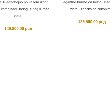
 ili jednobojno po vašem izboru
Elegantne burme od belog, žutog
kombinaciji belog, žutog ili roze
zlata - ženska sa cirkoni
zlata.
126.500,00
рсд
140.800,00
рсд