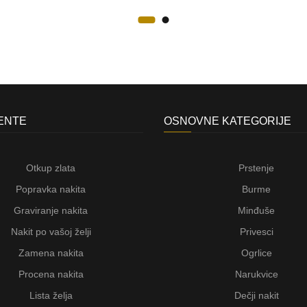
JENTE
OSNOVNE KATEGORIJE
Otkup zlata
Prstenje
Popravka nakita
Burme
Graviranje nakita
Minđuše
Nakit po vašoj želji
Privesci
Zamena nakita
Ogrlice
Procena nakita
Narukvice
Lista želja
Dečji nakit