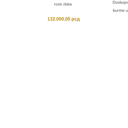
Dvobojne
roze zlata.
burme u 
132.000,00
рсд