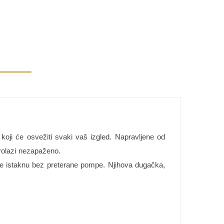
oji će osvežiti svaki vaš izgled. Napravljene od
rolazi nezapaženo.
se istaknu bez preterane pompe. Njihova dugačka,