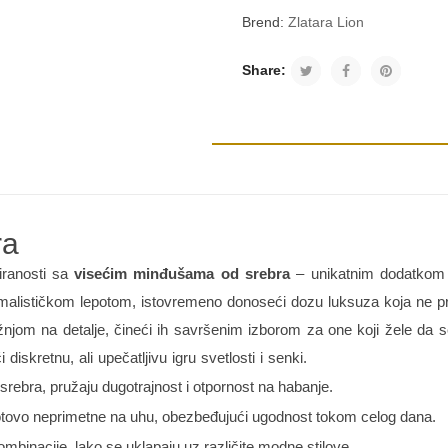
Brend:
Zlatara Lion
Share:
ra
ciranosti sa
visećim minđušama od srebra
– unikatnim dodatkom k
imalističkom lepotom, istovremeno donoseći dozu luksuza koja ne p
njom na detalje, čineći ih savršenim izborom za one koji žele da 
iskretnu, ali upečatljivu igru svetlosti i senki.
srebra, pružaju dugotrajnost i otpornost na habanje.
otovo neprimetne na uhu, obezbeđujući ugodnost tokom celog dana.
binacije, lako se uklapaju uz različite modne stilove.