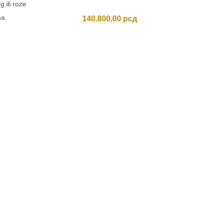
 ili roze
ma.
140.800,00
рсд
JEDN
SA C
Usporedi
Elegant
cirkonom