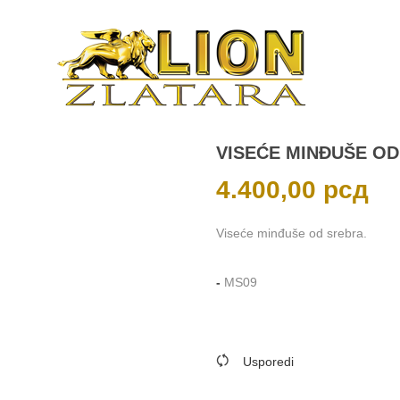
VISEĆE MINĐUŠE O
4.400,00
рсд
Viseće minđuše od srebra.
-
MS09
Usporedi