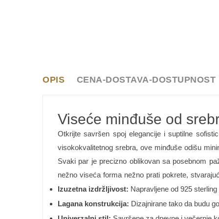
OPIS
CENA-DOSTAVA-DOSTUPNOST
Viseće minđuše od sreb
Otkrijte savršen spoj elegancije i suptilne sofisti
visokokvalitetnog srebra, ove minđuše odišu min
Svaki par je precizno oblikovan sa posebnom paž
nežno viseća forma nežno prati pokrete, stvarajući d
Izuzetna izdržljivost:
Napravljene od 925 sterling 
Lagana konstrukcija:
Dizajnirane tako da budu g
Univerzalni stil:
Savršene za dnevne i večernje kom