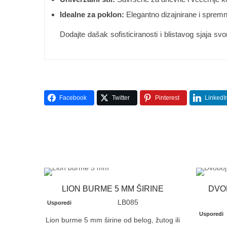
Idealne za poklon:
Elegantno dizajnirane i sprem
Dodajte dašak sofisticiranosti i blistavog sjaja 
Facebook
Twitter
Pinterest
LinkedI
LION BURME 5 MM ŠIRINE
DVO
LB085
Usporedi
Usporedi
Lion burme 5 mm širine od belog, žutog ili