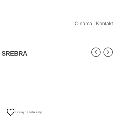
O nama
Kontakt
|
D SREBRA
Dodaj na listu želja