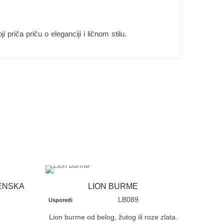
riča priču o eleganciji i ličnom stilu.
ENSKA
LION BURME
LB089
Usporedi
Lion burme od belog, žutog ili roze zlata.