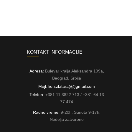
KONTAKT INFORMACIJE
Adresa:
Bulevar kralja Aleksandra 199a,
Beograd, Srbija
Mejl: lion.zlatara(@)gmail.com
Telefon:
+381 11 3822 713 / +381 64 13
77 474
Radno vreme:
9-20h; Sunota 9-17h;
Nedelja zatvoreno