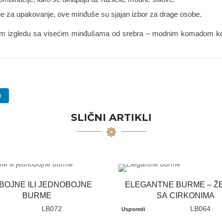
ne za upakovanje, ove minđuše su sjajan izbor za drage osobe.
svom izgledu sa visećim minđušama od srebra – modnim komadom koji p
n
SLIČNI ARTIKLI
BOJNE ILI JEDNOBOJNE
ELEGANTNE BURME – Ž
BURME
SA CIRKONIMA
LB072
LB064
Usporedi