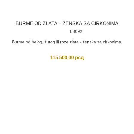
BURME OD ZLATA – ŽENSKA SA CIRKONIMA
LB092
Burme od belog, žutog ili roze zlata - ženska sa cirkonima.
115.500,00
рсд