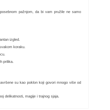
u sa posebnom pažnjom, da bi vam pružile ne samo
antan izgled.
na svakom koraku.
ocu.
 prilika.
avršene su kao poklon koji govori mnogo više od
oj delikatnosti, magije i trajnog sjaja.