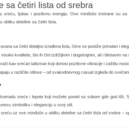
 sa četiri lista od srebra
zuju sreću, ljubav i pozitivnu energiju. Ove minđuše kreirane s
 obliku deteline sa četiri lista.
ovana sa četiri detaljno izrađena lista, čime se postiže prirodan i eleg
isoke kvalitete, što ih čini izdržljivim i dugotrajnim, ali i blistavim 
važi kao srećan talisman koji donosi pozitivne vibracije i zaštitu nosi
aju u različite stilove – od svakodnevnog casual izgleda do svečanih
?
omadu sreće i lepote koji možete poneti sa sobom gde god išli. S
unesu simboliku i eleganciju u svoj stil.
e sreću uz ove
minđuše u obliku deteline sa četiri lista od srebra
– sp