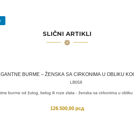
n
SLIČNI ARTIKLI
EGANTNE BURME – ŽENSKA SA CIRKONIMA U OBLIKU KO
LB058
tne burme od žutog, belog ili roze zlata - ženska sa cirkonima u obliku
126.500,00
рсд