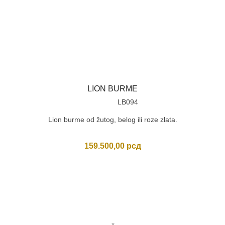
LION BURME
LB094
Lion burme od žutog, belog ili roze zlata.
159.500,00
рсд