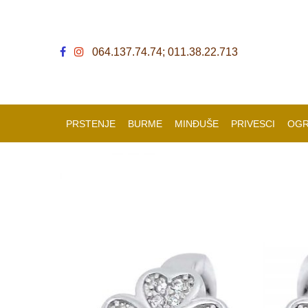
064.137.74.74; 011.38.22.713
PRSTENJE
BURME
MINĐUŠE
PRIVESCI
OGR