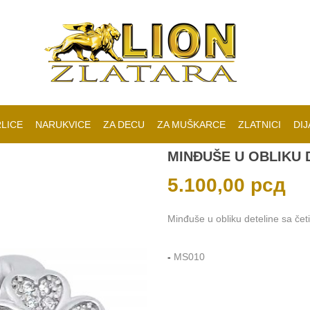
LICE
NARUKVICE
ZA DECU
ZA MUŠKARCE
ZLATNICI
DIJ
MINĐUŠE U OBLIKU D
5.100,00
рсд
Minđuše u obliku deteline sa četir
-
MS010