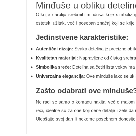
Minđuše u obliku deteline
Otkrijte čaroliju srebrnih minđuša koje simboli
estetski užitak, već i poseban značaj koji se krije u
Jedinstvene karakteristike:
Autentični dizajn:
Svaka detelina je precizno oblik
Kvalitetan materijal:
Napravljene od čistog srebra v
Simbolika sreće:
Detelina sa četiri lista vekovima 
Univerzalna elegancija:
Ove minđuše lako se uklap
Zašto odabrati ove minđuše
Ne radi se samo o komadu nakita, već o malom k
reči, idealne su za one koji cene detalje i žele da 
Ulepšajte svoj dan ili nekome posebnom donesit