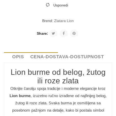
Usporedi
Brend:
Zlatara Lion
Share:
OPIS
CENA-DOSTAVA-DOSTUPNOST
Lion burme od belog, žutog
ili roze zlata
Otkrijte čaroliju spoja tradicije i moderne elegancije kroz
Lion burme
, izuzetno ručno izrađene od najfinijeg belog,
žutog ili roze zlata. Svaka burma je osmišljena sa
posebnom pažnjom na detalje, kako bi postala simbol