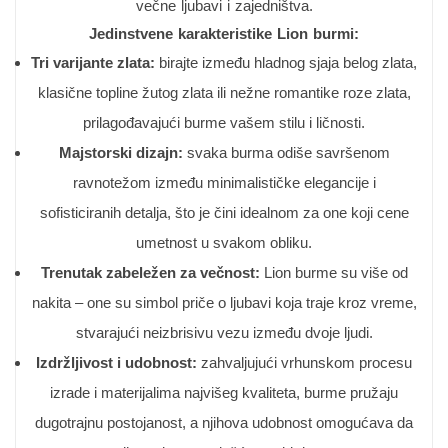
večne ljubavi i zajedništva.
Jedinstvene karakteristike Lion burmi:
Tri varijante zlata:
birajte između hladnog sjaja belog zlata,
klasične topline žutog zlata ili nežne romantike roze zlata,
prilagođavajući burme vašem stilu i ličnosti.
Majstorski dizajn:
svaka burma odiše savršenom
ravnotežom između minimalističke elegancije i
sofisticiranih detalja, što je čini idealnom za one koji cene
umetnost u svakom obliku.
Trenutak zabeležen za večnost:
Lion burme su više od
nakita – one su simbol priče o ljubavi koja traje kroz vreme,
stvarajući neizbrisivu vezu između dvoje ljudi.
Izdržljivost i udobnost:
zahvaljujući vrhunskom procesu
izrade i materijalima najvišeg kvaliteta, burme pružaju
dugotrajnu postojanost, a njihova udobnost omogućava da