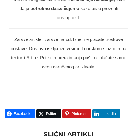
da je
potrebno da se čujemo
kako biste proverili
dostupnost.
Za sve artikle i za sve narudžbine, ne plaćate troškove
dostave. Dostavu isključivo vršimo kurirskom službom na
teritoriji Srbije. Prilikom preuzimanja pošiljke plaćate samo
cenu naručenog artikla/ala.
Facebook
Twitter
Pinterest
LinkedIn
SLIČNI ARTIKLI