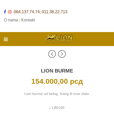
064.137.74.74; 011.38.22.713
O nama
Kontakt
|
LION BURME
154.000,00
рсд
Lion burme od belog, žutog ili roze zlata.
-
LB0100