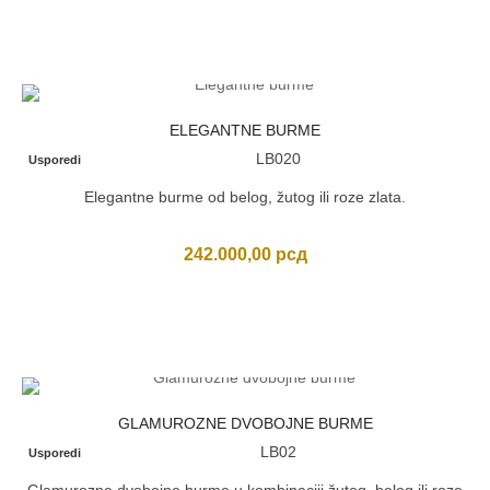
ELEGANTNE BURME
LB020
Usporedi
Elegantne burme od belog, žutog ili roze zlata.
242.000,00
рсд
GLAMUROZNE DVOBOJNE BURME
LB02
Usporedi