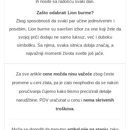
ih nosite sa radošću svaki dan.
Zašto odabrati Lion burme?
Zbog sposobnosti da svaki par učine jedinstvenim i
posebim, Lion burme su savršen izbor za one koji žele da
svojoj priči dodaju ne samo luksuz, već i duboku
simboliku. Sa njima, svaka sitnica dobija značaj, a
najvažniji momenti života svetle još jače.
Za sve artikle
cene možda nisu važeće
zbog česte
promene u ceni zlata, pa je zato neophodno da se nakon
poručivanja čujemo kako bismo precizirali detalje
narudžbine. PDV uračunat u cenu i
nema skrivenih
troškova
.
Može se dogoditi da trenutno
artikal nije na stanju
, tako