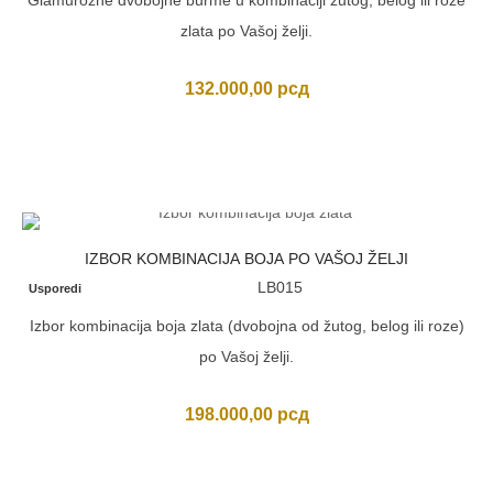
Glamurozne dvobojne burme u kombinaciji žutog, belog ili roze
zlata po Vašoj želji.
132.000,00
рсд
IZBOR KOMBINACIJA BOJA PO VAŠOJ ŽELJI
LB015
Usporedi
Izbor kombinacija boja zlata (dvobojna od žutog, belog ili roze)
po Vašoj želji.
198.000,00
рсд