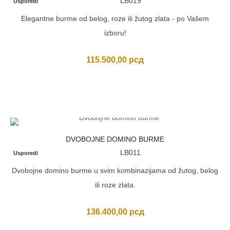
LB019
Usporedi
Elegantne burme od belog, roze ili žutog zlata - po Vašem
izboru!
115.500,00
рсд
DVOBOJNE DOMINO BURME
LB011
Usporedi
Dvobojne domino burme u svim kombinazijama od žutog, belog
ili roze zlata.
136.400,00
рсд