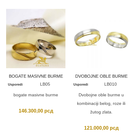
BOGATE MASIVNE BURME
DVOBOJNE OBLE BURME
LB05
LB010
Usporedi
Usporedi
bogate masivne burme
Dvobojne oble burme u
kombinaciji belog, roze ili
146.300,00
рсд
žutog zlata.
121.000,00
рсд