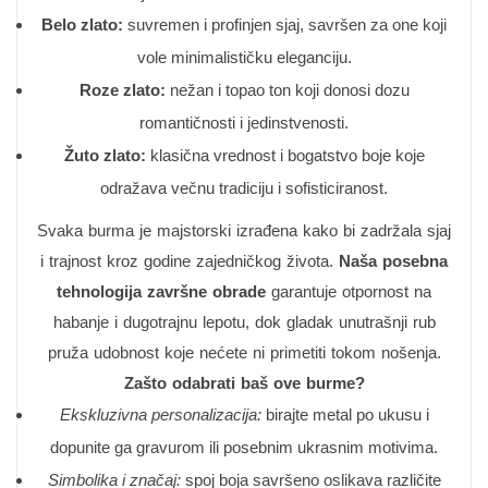
Belo zlato:
suvremen i profinjen sjaj, savršen za one koji
vole minimalističku eleganciju.
Roze zlato:
nežan i topao ton koji donosi dozu
romantičnosti i jedinstvenosti.
Žuto zlato:
klasična vrednost i bogatstvo boje koje
odražava večnu tradiciju i sofisticiranost.
Svaka burma je majstorski izrađena kako bi zadržala sjaj
i trajnost kroz godine zajedničkog života.
Naša posebna
tehnologija završne obrade
garantuje otpornost na
habanje i dugotrajnu lepotu, dok gladak unutrašnji rub
pruža udobnost koje nećete ni primetiti tokom nošenja.
Zašto odabrati baš ove burme?
Ekskluzivna personalizacija:
birajte metal po ukusu i
dopunite ga gravurom ili posebnim ukrasnim motivima.
Simbolika i značaj:
spoj boja savršeno oslikava različite