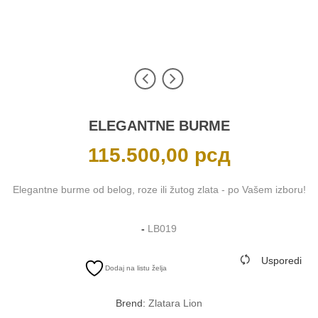
ELEGANTNE BURME
115.500,00
рсд
Elegantne burme od belog, roze ili žutog zlata - po Vašem izboru!
-
LB019
Usporedi
Dodaj na listu želja
Brend:
Zlatara Lion