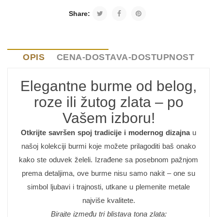
Share:
OPIS
CENA-DOSTAVA-DOSTUPNOST
Elegantne burme od belog,
roze ili žutog zlata – po
Vašem izboru!
Otkrijte savršen spoj tradicije i modernog dizajna
u
našoj kolekciji burmi koje možete prilagoditi baš onako
kako ste oduvek želeli. Izrađene sa posebnom pažnjom
prema detaljima, ove burme nisu samo nakit – one su
simbol ljubavi i trajnosti, utkane u plemenite metale
najviše kvalitete.
Birajte između tri blistava tona zlata: