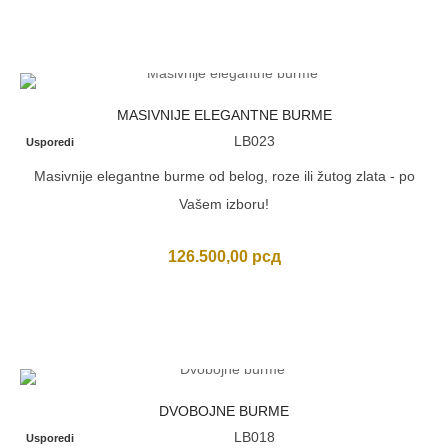
MASIVNIJE ELEGANTNE BURME
LB023
Usporedi
Masivnije elegantne burme od belog, roze ili žutog zlata - po
Vašem izboru!
126.500,00
рсд
DVOBOJNE BURME
LB018
Usporedi