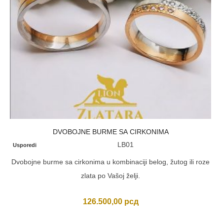
DVOBOJNE BURME SA CIRKONIMA
LB01
Usporedi
Dvobojne burme sa cirkonima u kombinaciji belog, žutog ili roze
zlata po Vašoj želji.
126.500,00
рсд