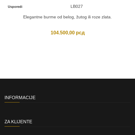
LB027
Usporedi
Elegantne burme od belog, žutog ili roze zlata.
104.500,00
рсд
INFORMACIJE
ZA KLIJENTE