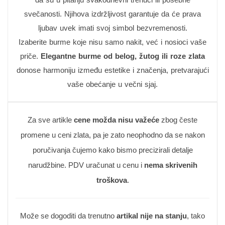
svečanosti. Njihova izdržljivost garantuje da će prava
ljubav uvek imati svoj simbol bezvremenosti.
Izaberite burme koje nisu samo nakit, već i nosioci vaše
priče.
Elegantne burme od belog, žutog ili roze zlata
donose harmoniju između estetike i značenja, pretvarajući
vaše obećanje u večni sjaj.
Za sve artikle
cene možda nisu važeće
zbog česte
promene u ceni zlata, pa je zato neophodno da se nakon
poručivanja čujemo kako bismo precizirali detalje
narudžbine. PDV uračunat u cenu i
nema skrivenih
troškova
.
Može se dogoditi da trenutno
artikal nije na stanju
, tako