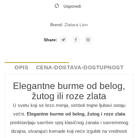
Usporedi
Brend:
Zlatara Lion
Share:
OPIS
CENA-DOSTAVA-DOSTUPNOST
Elegantne burme od belog,
žutog ili roze zlata
U svetu koji se brzo menja, simboli trajne ljubavi ostaju
večni.
Elegantne burme od belog, žutog i roze zlata
predstavljaju savršen spoj klasičnog zanata i savremenog
dizajna, stvarajući komade koji neće izgubiti na vrednosti