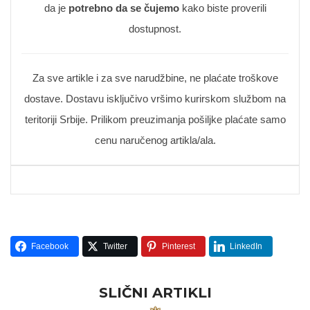
da je
potrebno da se čujemo
kako biste proverili
dostupnost.
Za sve artikle i za sve narudžbine, ne plaćate troškove
dostave. Dostavu isključivo vršimo kurirskom službom na
teritoriji Srbije. Prilikom preuzimanja pošiljke plaćate samo
cenu naručenog artikla/ala.
Facebook
Twitter
Pinterest
LinkedIn
SLIČNI ARTIKLI