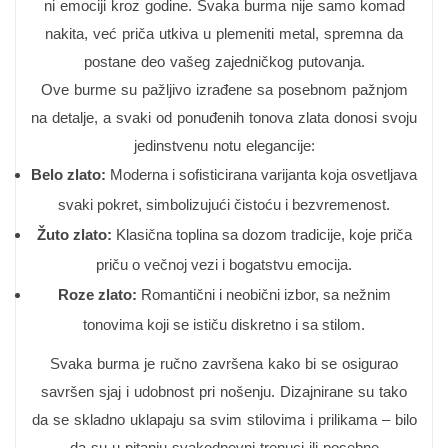
ni emociji kroz godine. Svaka burma nije samo komad
nakita, već priča utkiva u plemeniti metal, spremna da
postane deo vašeg zajedničkog putovanja.
Ove burme su pažljivo izrađene sa posebnom pažnjom
na detalje, a svaki od ponuđenih tonova zlata donosi svoju
jedinstvenu notu elegancije:
Belo zlato:
Moderna i sofisticirana varijanta koja osvetljava
svaki pokret, simbolizujući čistoću i bezvremenost.
Žuto zlato:
Klasična toplina sa dozom tradicije, koje priča
priču o večnoj vezi i bogatstvu emocija.
Roze zlato:
Romantični i neobični izbor, sa nežnim
tonovima koji se ističu diskretno i sa stilom.
Svaka burma je ručno završena kako bi se osigurao
savršen sjaj i udobnost pri nošenju. Dizajnirane su tako
da se skladno uklapaju sa svim stilovima i prilikama – bilo
da su u pitanju svakodnevni trenuci ili posebne