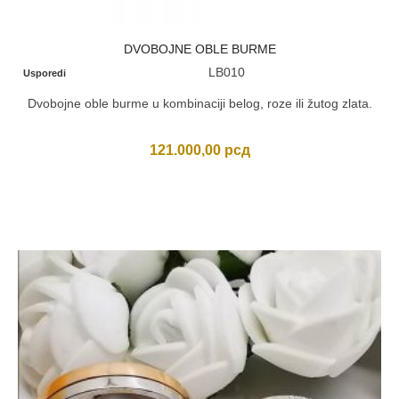
DVOBOJNE OBLE BURME
LB010
Usporedi
Dvobojne oble burme u kombinaciji belog, roze ili žutog zlata.
121.000,00
рсд