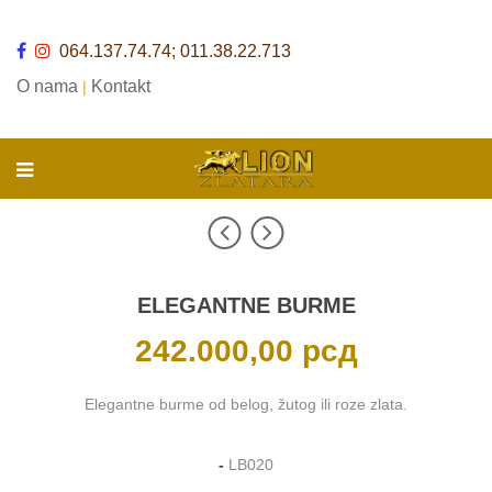
064.137.74.74; 011.38.22.713
O nama
Kontakt
|
ELEGANTNE BURME
242.000,00
рсд
Elegantne burme od belog, žutog ili roze zlata.
-
LB020