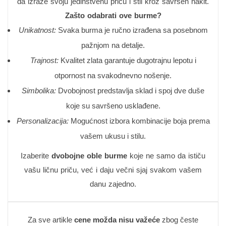
da izraze svoju jedinstvenu priču i stil kroz savršen nakit.
Zašto odabrati ove burme?
Unikatnost:
Svaka burma je ručno izrađena sa posebnom
pažnjom na detalje.
Trajnost:
Kvalitet zlata garantuje dugotrajnu lepotu i
otpornost na svakodnevno nošenje.
Simbolika:
Dvobojnost predstavlja sklad i spoj dve duše
koje su savršeno usklađene.
Personalizacija:
Mogućnost izbora kombinacije boja prema
vašem ukusu i stilu.
Izaberite
dvobojne oble burme
koje ne samo da ističu
vašu ličnu priču, već i daju večni sjaj svakom vašem
danu zajedno.
Za sve artikle
cene možda nisu važeće
zbog česte