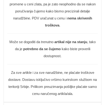
promene u ceni zlata, pa je zato neophodno da se nakon
poručivanja čujemo kako bismo precizirali detalje
narudžbine. PDV uračunat u cenu i
nema skrivenih
troškova
.
Može se dogoditi da trenutno
artikal nije na stanju
, tako
da je
potrebno da se čujemo
kako biste proverili
dostupnost.
Za sve artikle i za sve narudžbine, ne plaćate troškove
dostave. Dostavu isključivo vršimo kurirskom službom na
teritoriji Srbije. Prilikom preuzimanja pošiljke plaćate samo
cenu naručenog artikla/ala.