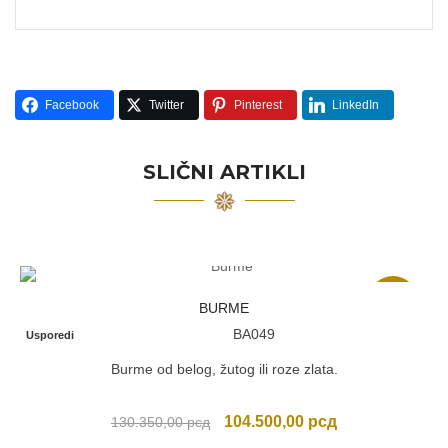
Facebook
Twitter
Pinterest
LinkedIn
SLIČNI ARTIKLI
Akcija
BURME
BA049
Usporedi
Burme od belog, žutog ili roze zlata.
Originalna
Trenutna
104.500,00
рсд
130.350,00
рсд
cena
cena