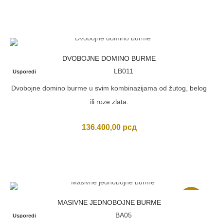
DVOBOJNE DOMINO BURME
LB011
Usporedi
Dvobojne domino burme u svim kombinazijama od žutog, belog
ili roze zlata.
136.400,00
рсд
Akcija
MASIVNE JEDNOBOJNE BURME
BA05
Usporedi