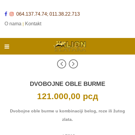
064.137.74.74; 011.38.22.713
O nama
Kontakt
|
DVOBOJNE OBLE BURME
121.000,00
рсд
Dvobojne oble burme u kombinaciji belog, roze ili žutog
zlata.