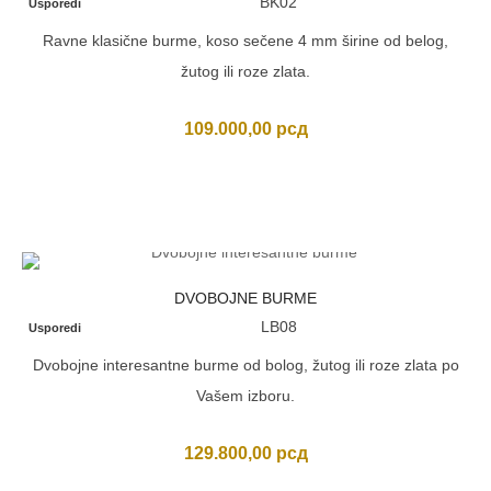
BK02
Usporedi
Ravne klasične burme, koso sečene 4 mm širine od belog,
žutog ili roze zlata.
109.000,00
рсд
DVOBOJNE BURME
LB08
Usporedi
Dvobojne interesantne burme od bolog, žutog ili roze zlata po
Vašem izboru.
129.800,00
рсд