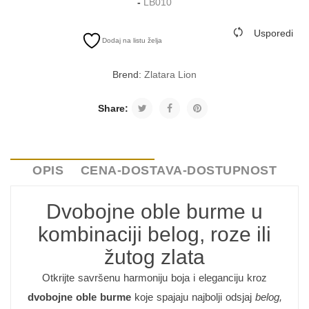
-
LB010
Usporedi
Dodaj na listu želja
Brend:
Zlatara Lion
Share:
OPIS
CENA-DOSTAVA-DOSTUPNOST
Dvobojne oble burme u
kombinaciji belog, roze ili
žutog zlata
Otkrijte savršenu harmoniju boja i eleganciju kroz
dvobojne oble burme
koje spajaju najbolji odsjaj
belog,