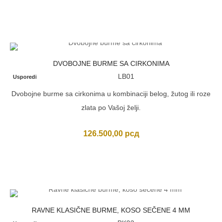
je
je:
bila:
104.500,00 рсд
130.350,00 рсд.
DVOBOJNE BURME SA CIRKONIMA
LB01
Usporedi
Dvobojne burme sa cirkonima u kombinaciji belog, žutog ili roze
zlata po Vašoj želji.
126.500,00
рсд
RAVNE KLASIČNE BURME, KOSO SEČENE 4 MM