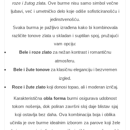
roze i žutog zlata
. Ove burme nisu samo simbol večne
ljubavi, već i umetničko delo koje odiše sofisticiranošću i
jedinstvenošću.
Svaka burma je pažljivo izrađena kako bi kombinovala
različite tonove zlata u skladan i suptilan spoj, pružajući
vam opciju:
Bele i roze zlato
za nežan kontrast i romantičnu
atmosferu.
Bele i žute tonove
za klasičnu eleganciju i bezvremen
izgled.
Roze i žute zlato
koji donosi topao, ali i moderan izričaj.
Karakteristična
obla forma
burmi osigurava udobnost
tokom nošenja, dok poliran završni sloj daje blistav sjaj
koji ostavlja bez daha. Ova kombinacija boja i oblika
učinila je ove burme idealnim izborom za parove koji žele