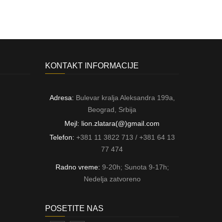
KONTAKT INFORMACIJE
Adresa:
Bulevar kralja Aleksandra 199a,
Beograd, Srbija
Mejl: lion.zlatara(@)gmail.com
Telefon:
+381 11 3822 713 / +381 64 13
77 474
Radno vreme:
9-20h; Sunota 9-17h;
Nedelja zatvoreno
POSETITE NAS