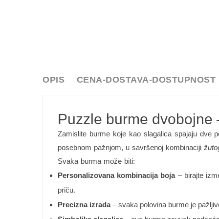
OPIS
CENA-DOSTAVA-DOSTUPNOST
Puzzle burme dvobojne –
Zamislite burme koje kao slagalica spajaju dve p
posebnom pažnjom, u savršenoj kombinaciji
žutog
Svaka burma može biti:
Personalizovana kombinacija boja
– birajte izm
priču.
Precizna izrada
– svaka polovina burme je pažljiv