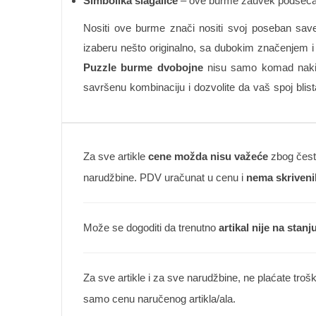
Simbolika slagalice
– ove burme zauvek podsećaju
Nositi ove burme znači nositi svoj poseban savez 
izaberu nešto originalno, sa dubokim značenjem i
Puzzle burme dvobojne
nisu samo komad nakita
savršenu kombinaciju i dozvolite da vaš spoj bli
Za sve artikle
cene možda nisu važeće
zbog česte
narudžbine. PDV uračunat u cenu i
nema skriveni
Može se dogoditi da trenutno
artikal nije na stanj
Za sve artikle i za sve narudžbine, ne plaćate troš
samo cenu naručenog artikla/ala.