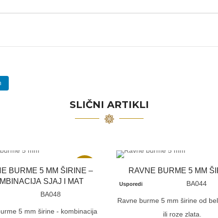
n
SLIČNI ARTIKLI
Akcija
E BURME 5 MM ŠIRINE –
RAVNE BURME 5 MM ŠI
MBINACIJA SJAJ I MAT
BA044
Usporedi
BA048
Ravne burme 5 mm širine od bel
urme 5 mm širine - kombinacija
ili roze zlata.