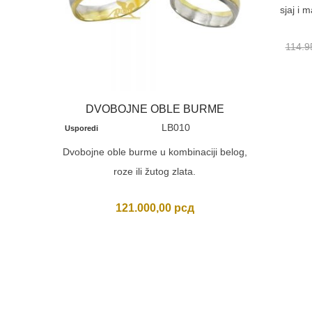
sjaj i m
114.9
DVOBOJNE OBLE BURME
LB010
Usporedi
Dvobojne oble burme u kombinaciji belog,
roze ili žutog zlata.
121.000,00
рсд