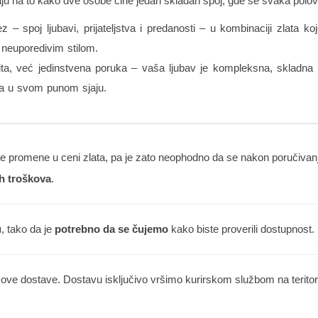
 na to kako dve osobe čine jedan skladan spoj, gde se svaka polovi
– spoj ljubavi, prijateljstva i predanosti – u kombinaciji zlata k
 neuporedivim stilom.
, već jedinstvena poruka – vaša ljubav je kompleksna, skladna i 
sta u svom punom sjaju.
 promene u ceni zlata, pa je zato neophodno da se nakon poručivanja
h troškova
.
u
, tako da je
potrebno da se čujemo
kako biste proverili dostupnost.
kove dostave. Dostavu isključivo vršimo kurirskom službom na teritorij