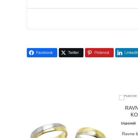
Facebook
Twitter
Pinterest
LinkedI
RAVN
KO
Usporedi
Ravne b