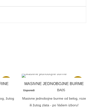
Akcija
Akcija
RINE
MASIVNE JEDNOBOJNE BURME
BA05
Usporedi
og, žutog
Masivne jednobojne burme od belog, roze
ili žutog zlata - po Vašem izboru!