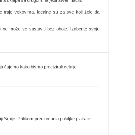
na uklapa sa drugom na jedinstven način.
oje traje vekovima. Idealne su za sve koji žele da
ne može se sastaviti bez oboje. Izaberite svoju
 čujemo kako bismo precizirali detalje
i Srbije. Prilikom preuzimanja pošiljke plaćate