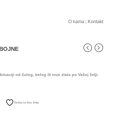
O nama
Kontakt
|
OBOJNE
aciji od žutog, belog ili roze zlata po Vašoj želji.
Dodaj na listu želja