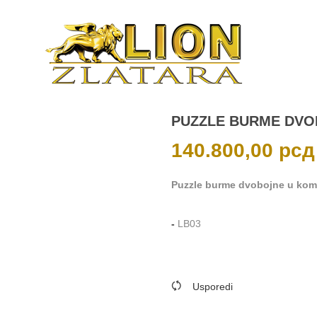
PUZZLE BURME DV
140.800,00
рсд
Puzzle burme dvobojne u kombin
-
LB03
Usporedi