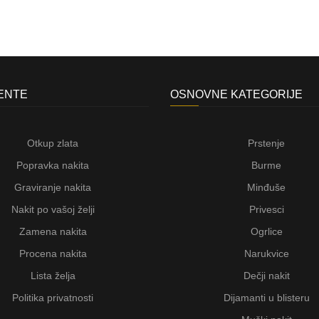
JENTE
OSNOVNE KATEGORIJE
Otkup zlata
Prstenje
Popravka nakita
Burme
Graviranje nakita
Minđuše
Nakit po vašoj želji
Privesci
Zamena nakita
Ogrlice
Procena nakita
Narukvice
Lista želja
Dečji nakit
Politika privatnosti
Dijamanti u blisteru