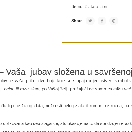
Brend:
Zlatara Lion
Share:
 Vaša ljubav složena u savršenoj
olovine vaše priče, dve boje koje se stapaju u jedinstveni simbol 
, belog ili roze zlata
, po Vašoj želji, pružajući ne samo estetiku već
eđu topline žutog zlata, nežnosti belog zlata ili romantike rozea, pa
o oblikovana kao deo slagalice, što ukazuje na to da ste dvoje nerask