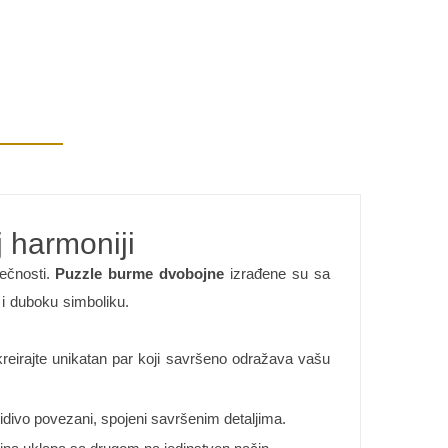
 harmoniji
večnosti.
Puzzle burme dvobojne
izrađene su sa
 i duboku simboliku.
 kreirajte unikatan par koji savršeno odražava vašu
idivo povezani, spojeni savršenim detaljima.