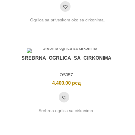
Ogrlica sa priveskom oko sa cirkonima.
SREBRNA OGRLICA SA CIRKONIMA
OS057
4.400,00
рсд
nimalna
ksimalna
na
na
Srebrna ogrlica sa cirkonima.