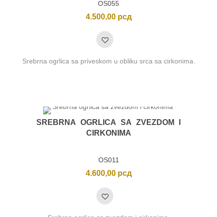
OS055
4.500,00
рсд
Srebrna ogrlica sa priveskom u obliku srca sa cirkonima.
SREBRNA OGRLICA SA ZVEZDOM I
CIRKONIMA
OS011
4.600,00
рсд