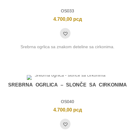
OS033
4.700,00
рсд
Srebrna ogrlica sa znakom deteline sa cirkonima.
SREBRNA OGRLICA – SLONČE SA CIRKONIMA
OS040
4.700,00
рсд