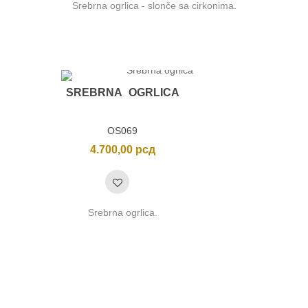
Srebrna ogrlica - slonče sa cirkonima.
SREBRNA OGRLICA
OS069
4.700,00
рсд
Srebrna ogrlica.