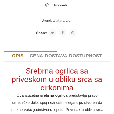
Usporedi
Brend:
Zlatara Lion
Share:
OPIS
CENA-DOSTAVA-DOSTUPNOST
Srebrna ogrlica sa
priveskom u obliku srca sa
cirkonima
Ova izuzetna
srebrna ogrlica
predstavlja pravo
umetničko delo, spoj nežnosti i elegancije, stvoren da
istakne vašu jedinstvenu lepotu. Privesak u obliku srca