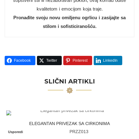
sopstveni stil ili nezaboravan poklon, ovaj komad odiše
kvalitetom i emocijom koja traje.
Pronađite svoju novu omiljenu ogrlicu i zasijajte sa
stilom i sofisticiranošću.
Facebook
Twitter
Pinterest
LinkedIn
SLIČNI ARTIKLI
ELEGANTAN PRIVEZAK SA CIRKONIMA
PRZZ013
Usporedi