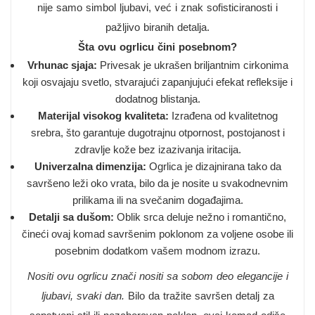
nije samo simbol ljubavi, već i znak sofisticiranosti i
pažljivo biranih detalja.
Šta ovu ogrlicu čini posebnom?
Vrhunac sjaja:
Privesak je ukrašen briljantnim cirkonima
koji osvajaju svetlo, stvarajući zapanjujući efekat refleksije i
dodatnog blistanja.
Materijal visokog kvaliteta:
Izrađena od kvalitetnog
srebra, što garantuje dugotrajnu otpornost, postojanost i
zdravlje kože bez izazivanja iritacija.
Univerzalna dimenzija:
Ogrlica je dizajnirana tako da
savršeno leži oko vrata, bilo da je nosite u svakodnevnim
prilikama ili na svečanim događajima.
Detalji sa dušom:
Oblik srca deluje nežno i romantično,
čineći ovaj komad savršenim poklonom za voljene osobe ili
posebnim dodatkom vašem modnom izrazu.
Nositi ovu ogrlicu znači nositi sa sobom deo elegancije i
ljubavi, svaki dan.
Bilo da tražite savršen detalj za