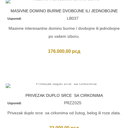
MASIVNE DOMINO BURME DVOBOJNE ILI JEDNOBOJNE
LB037
Usporedi
Masivne interesantne domino burme / dvobojne ili jednobojne
po vašem izboru.
176.000,00
рсд
PRIVEZAK DUPLO SRCE SA CIRKONIMA
PRZZ025
Usporedi
Privezak duplo srce sa cirkonima od žutog, belog ili roze zlata.
23.000,00
рсд