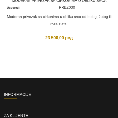
MODERAN PRIVEZAK SA CIRKONIMA U OBLIKU SRCA
PRBZ030
Usporedi
Moderan privezak sa cirkonima u obliku srca od belog, žutog ili
roze zlata.
23.500,00
рсд
INFORMACIJE
ZA KLIJENTE