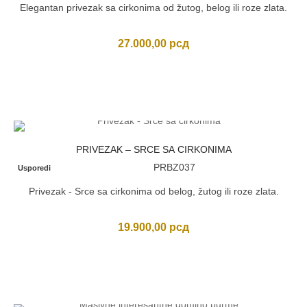
Elegantan privezak sa cirkonima od žutog, belog ili roze zlata.
27.000,00
рсд
PRIVEZAK – SRCE SA CIRKONIMA
PRBZ037
Usporedi
Privezak - Srce sa cirkonima od belog, žutog ili roze zlata.
19.900,00
рсд