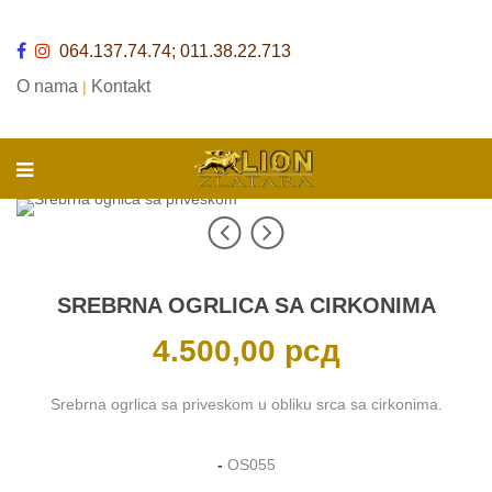
064.137.74.74; 011.38.22.713
O nama
Kontakt
|
SREBRNA OGRLICA SA CIRKONIMA
4.500,00
рсд
Srebrna ogrlica sa priveskom u obliku srca sa cirkonima.
-
OS055