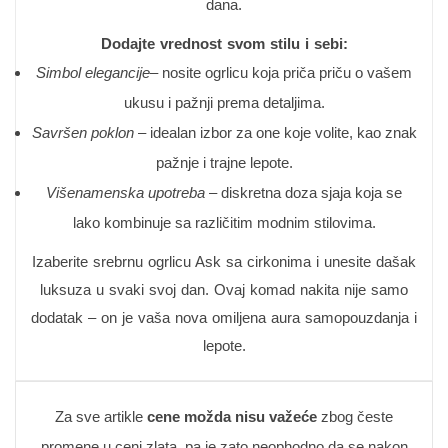
dana.
Dodajte vrednost svom stilu i sebi:
Simbol elegancije
– nosite ogrlicu koja priča priču o vašem
ukusu i pažnji prema detaljima.
Savršen poklon
– idealan izbor za one koje volite, kao znak
pažnje i trajne lepote.
Višenamenska upotreba
– diskretna doza sjaja koja se
lako kombinuje sa različitim modnim stilovima.
Izaberite srebrnu ogrlicu Ask sa cirkonima i unesite dašak
luksuza u svaki svoj dan. Ovaj komad nakita nije samo
dodatak – on je vaša nova omiljena aura samopouzdanja i
lepote.
Za sve artikle
cene možda nisu važeće
zbog česte
promene u ceni zlata, pa je zato neophodno da se nakon