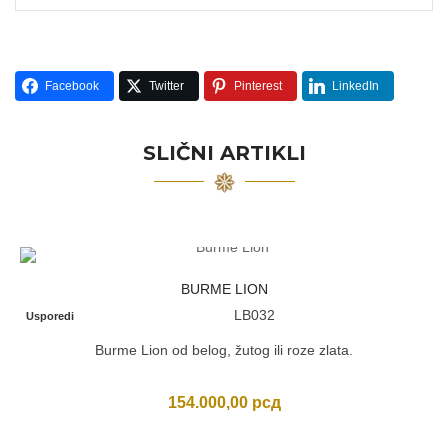
Facebook
Twitter
Pinterest
LinkedIn
SLIČNI ARTIKLI
BURME LION
LB032
Usporedi
Burme Lion od belog, žutog ili roze zlata.
154.000,00
рсд