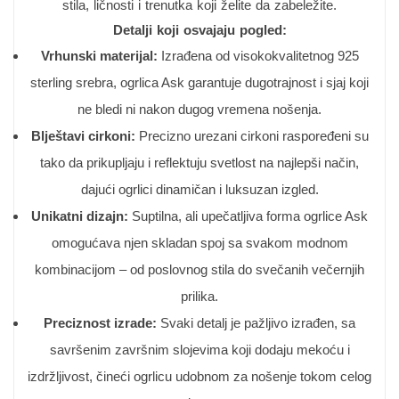
stila, ličnosti i trenutka koji želite da zabeležite.
Detalji koji osvajaju pogled:
Vrhunski materijal:
Izrađena od visokokvalitetnog 925
sterling srebra, ogrlica Ask garantuje dugotrajnost i sjaj koji
ne bledi ni nakon dugog vremena nošenja.
Blještavi cirkoni:
Precizno urezani cirkoni raspoređeni su
tako da prikupljaju i reflektuju svetlost na najlepši način,
dajući ogrlici dinamičan i luksuzan izgled.
Unikatni dizajn:
Suptilna, ali upečatljiva forma ogrlice Ask
omogućava njen skladan spoj sa svakom modnom
kombinacijom – od poslovnog stila do svečanih večernjih
prilika.
Preciznost izrade:
Svaki detalj je pažljivo izrađen, sa
savršenim završnim slojevima koji dodaju mekoću i
izdržljivost, čineći ogrlicu udobnom za nošenje tokom celog