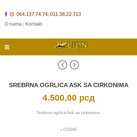
064.137.74.74; 011.38.22.713
O nama
Kontakt
|
SREBRNA OGRLICA ASK SA CIRKONIMA
4.500,00
рсд
Srebrna ogrlica Ask sa cirkonima.
-
OS045