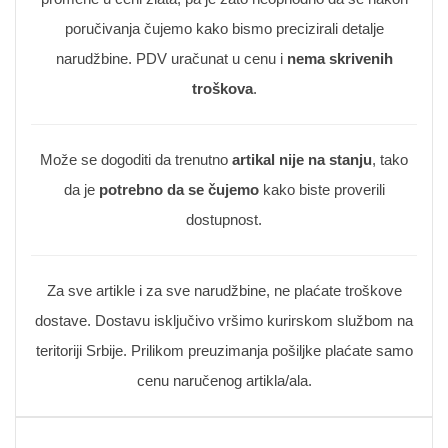
poručivanja čujemo kako bismo precizirali detalje
narudžbine. PDV uračunat u cenu i
nema skrivenih
troškova
.
Može se dogoditi da trenutno
artikal nije na stanju
, tako
da je
potrebno da se čujemo
kako biste proverili
dostupnost.
Za sve artikle i za sve narudžbine, ne plaćate troškove
dostave. Dostavu isključivo vršimo kurirskom službom na
teritoriji Srbije. Prilikom preuzimanja pošiljke plaćate samo
cenu naručenog artikla/ala.