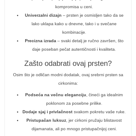
kompromisa u ceni.
Univerzalni dizajn
– prsten je osmisljen tako da se
lako uklapa kako u dnevne, tako i u svečane
kombinacije.
Precizna izrada
– svaki detalj je ručno završen, što
daje poseban pečat autentičnosti i kvaliteta.
Zašto odabrati ovaj prsten?
Osim što je odličan modni dodatak, ovaj srebrni prsten sa
cirkonima:
Podseća na večnu eleganciju
, čineći ga idealnim
poklonom za posebne prilike.
Dodaje sjaj i privlačnost
svakom pokretu vaše ruke.
Pristupačan luksuz
, jer cirkoni pružaju blistavost
dijamanata, ali po mnogo pristupačnijoj ceni.