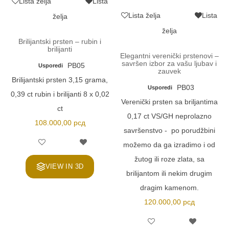
Lista želja
Lista
Lista želja
Lista
želja
želja
Brilijantski prsten – rubin i
brilijanti
Elegantni verenički prstenovi –
savršen izbor za vašu ljubav i
PB05
Usporedi
zauvek
Brilijantski prsten 3,15 grama,
PB03
Usporedi
0,39 ct rubin i brilijanti 8 x 0,02
Verenički prsten sa briljantima
ct
0,17 ct VS/GH neprolazno
108.000,00
рсд
savršenstvo - po porudžbini
možemo da ga izradimo i od
žutog ili roze zlata, sa
VIEW IN 3D
brilijantom ili nekim drugim
dragim kamenom.
120.000,00
рсд