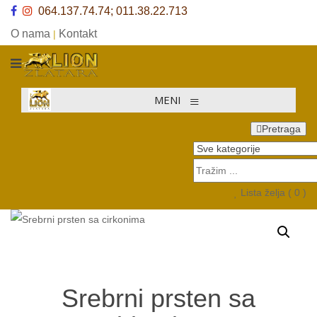
064.137.74.74; 011.38.22.713
O nama
Kontakt
|
≡
MENI
Pretraga
Lista želja (
0
)
Srebrni prsten sa