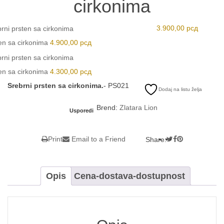
cirkonima
3.900,00
рсд
en sa cirkonima
4.900,00
рсд
en sa cirkonima
4.300,00
рсд
Srebrni prsten sa cirkonima.
-
PS021
Dodaj na listu želja
Brend:
Zlatara Lion
Usporedi
Print
Email to a Friend
Share:
Opis
Cena-dostava-dostupnost