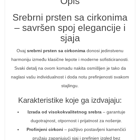
Opis
Srebrni prsten sa cirkonima
– savršen spoj elegancije i
sjaja
Ovaj
srebrni prsten sa cirkonima
donosi jedinstvenu
harmoniju između klasične lepote i moderne sofisticiranosti.
Svaki detalj na ovom komadu nakita osmišljen je tako da
naglasi vašu individualnost i doda notu prefinjenosti svakom
stajlingu.
Karakteristike koje ga izdvajaju:
Izrada od visokokvalitetnog srebra
– garantuje
dugotrajnost, otpornost i prijatnost za nošenje.
Profinjeni cirkoni
– pažljivo postavljeni kamenčići
pružaju zapanjujući sjaj i prefinjen izgled bez