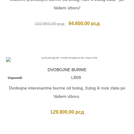
Vašem izboru!
Originalna
Trenutna
94.600,00
рсд
102.850,00
рсд
cena
cena
je
je:
bila:
94.600,00 рсд.
102.850,00 рсд.
DVOBOJNE BURME
LB08
Usporedi
Dvobojne interesantne burme od bolog, žutog ili roze zlata po
Vašem izboru.
129.800,00
рсд