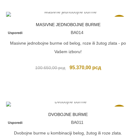
Akcija
MASIVNE JEDNOBOJNE BURME
BA014
Usporedi
Masivne jednobojne burme od belog, roze ili žutog zlata - po
Vašem izboru!
Originalna
Trenutna
95.370,00
рсд
100.650,00
рсд
cena
cena
je
je:
bila:
95.370,00 рсд.
100.650,00 рсд.
Akcija
DVOBOJNE BURME
BA011
Usporedi
Dvobojne burme u kombinaciji belog, žutog ili roze zlata.