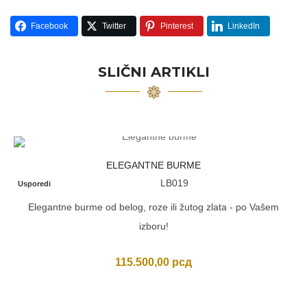
Facebook
Twitter
Pinterest
LinkedIn
SLIČNI ARTIKLI
ELEGANTNE BURME
LB019
Usporedi
Elegantne burme od belog, roze ili žutog zlata - po Vašem
izboru!
115.500,00
рсд