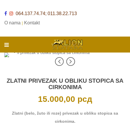
064.137.74.74; 011.38.22.713
O nama
Kontakt
|
ZLATNI PRIVEZAK U OBLIKU STOPICA SA
CIRKONIMA
15.000,00
рсд
Zlatni (belo, žuto ili roze) privezak u obliku stopica sa
cirkonima.