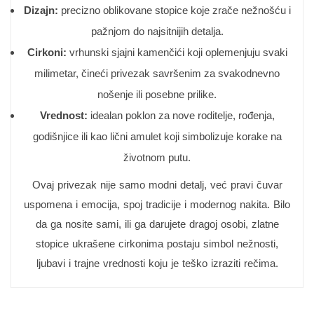
Dizajn:
precizno oblikovane stopice koje zrače nežnošću i
pažnjom do najsitnijih detalja.
Cirkoni:
vrhunski sjajni kamenčići koji oplemenjuju svaki
milimetar, čineći privezak savršenim za svakodnevno
nošenje ili posebne prilike.
Vrednost:
idealan poklon za nove roditelje, rođenja,
godišnjice ili kao lični amulet koji simbolizuje korake na
životnom putu.
Ovaj privezak nije samo modni detalj, već pravi čuvar
uspomena i emocija, spoj tradicije i modernog nakita. Bilo
da ga nosite sami, ili ga darujete dragoj osobi, zlatne
stopice ukrašene cirkonima postaju simbol nežnosti,
ljubavi i trajne vrednosti koju je teško izraziti rečima.