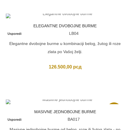
ELEGANTNE DVOBOJNE BURME
LB04
Usporedi
Elegantne dvobojne burme u kombinaciji belog, žutog ili roze
zlata po Vašoj želji.
126.500,00
рсд
Akcija
MASIVNE JEDNOBOJNE BURME
BA017
Usporedi
Masivne jednobojne burme od belog, roze ili žutog zlata - po