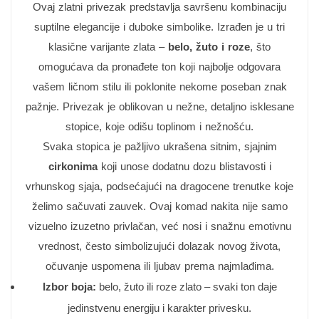
Ovaj zlatni privezak predstavlja savršenu kombinaciju
suptilne elegancije i duboke simbolike. Izrađen je u tri
klasične varijante zlata –
belo, žuto i roze
, što
omogućava da pronađete ton koji najbolje odgovara
vašem ličnom stilu ili poklonite nekome poseban znak
pažnje. Privezak je oblikovan u nežne, detaljno isklesane
stopice, koje odišu toplinom i nežnošću.
Svaka stopica je pažljivo ukrašena sitnim, sjajnim
cirkonima
koji unose dodatnu dozu blistavosti i
vrhunskog sjaja, podsećajući na dragocene trenutke koje
želimo sačuvati zauvek. Ovaj komad nakita nije samo
vizuelno izuzetno privlačan, već nosi i snažnu emotivnu
vrednost, često simbolizujući dolazak novog života,
očuvanje uspomena ili ljubav prema najmlađima.
Izbor boja:
belo, žuto ili roze zlato – svaki ton daje
jedinstvenu energiju i karakter privesku.