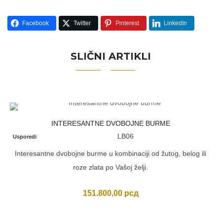
Facebook
Twitter
Pinterest
LinkedIn
SLIČNI ARTIKLI
INTERESANTNE DVOBOJNE BURME
LB06
Usporedi
Interesantne dvobojne burme u kombinaciji od žutog, belog ili
roze zlata po Vašoj želji.
151.800,00
рсд