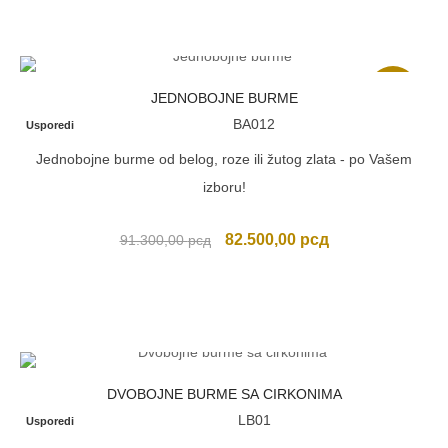
Akcija
JEDNOBOJNE BURME
BA012
Usporedi
Jednobojne burme od belog, roze ili žutog zlata - po Vašem
izboru!
Originalna
Trenutna
82.500,00
рсд
91.300,00
рсд
cena
cena
je
je:
bila:
82.500,00 рсд.
91.300,00 рсд.
DVOBOJNE BURME SA CIRKONIMA
LB01
Usporedi