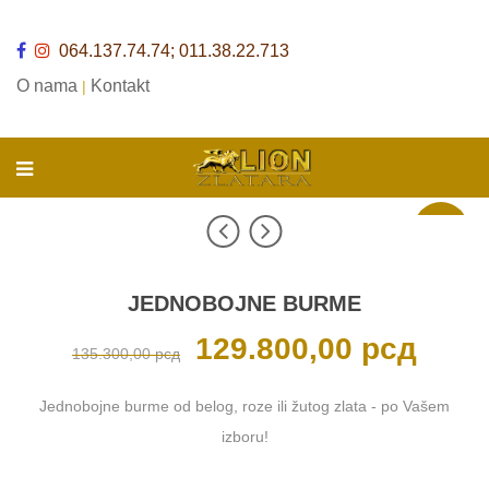
064.137.74.74; 011.38.22.713
O nama
Kontakt
|
Akcija
JEDNOBOJNE BURME
Originalna
129.800,00
рсд
Trenutna
135.300,00
рсд
cena
cena
je
je:
bila:
129.800,0
135.300,00 рсд.
Jednobojne burme od belog, roze ili žutog zlata - po Vašem
izboru!