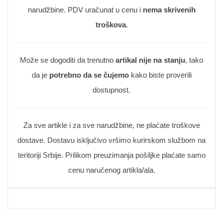
narudžbine. PDV uračunat u cenu i
nema skrivenih
troškova
.
Može se dogoditi da trenutno
artikal nije na stanju
, tako
da je
potrebno da se čujemo
kako biste proverili
dostupnost.
Za sve artikle i za sve narudžbine, ne plaćate troškove
dostave. Dostavu isključivo vršimo kurirskom službom na
teritoriji Srbije. Prilikom preuzimanja pošiljke plaćate samo
cenu naručenog artikla/ala.