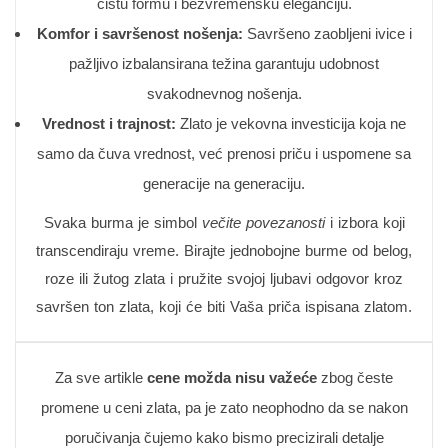
čistu formu i bezvremensku eleganciju.
Komfor i savršenost nošenja:
Savršeno zaobljeni ivice i
pažljivo izbalansirana težina garantuju udobnost
svakodnevnog nošenja.
Vrednost i trajnost:
Zlato je vekovna investicija koja ne
samo da čuva vrednost, već prenosi priču i uspomene sa
generacije na generaciju.
Svaka burma je simbol
večite povezanosti
i izbora koji
transcendiraju vreme. Birajte jednobojne burme od belog,
roze ili žutog zlata i pružite svojoj ljubavi odgovor kroz
savršen ton zlata, koji će biti Vaša priča ispisana zlatom.
Za sve artikle
cene možda nisu važeće
zbog česte
promene u ceni zlata, pa je zato neophodno da se nakon
poručivanja čujemo kako bismo precizirali detalje