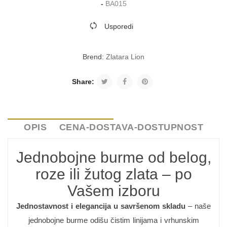
-
BA015
Usporedi
Brend:
Zlatara Lion
Share:
OPIS
CENA-DOSTAVA-DOSTUPNOST
Jednobojne burme od belog,
roze ili žutog zlata – po
Vašem izboru
Jednostavnost i elegancija u savršenom skladu
– naše
jednobojne burme odišu čistim linijama i vrhunskim