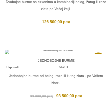
Dvobojne burme sa cirkonima u kombinaciji belog, žutog ili roze
zlata po Vašoj želji.
126.500,00
рсд
Akcija
JEDNOBOJNE BURME
bak01
Usporedi
Jednobojne burme od belog, roze ili žutog zlata - po Vašem
izboru!
Originalna
Trenutna
93.500,00
рсд
99.000,00
рсд
cena
cena
je
je: