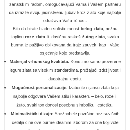
zanatskim radom, omogućavajući Vama i Vašem partneru
da izrazite svoju jedinstvenu ljubav kroz zlato koje najbolje
odražava Vašu ličnost.
Bilo da birate hladnu sofisticiranost
belog zlata
, nežnu
toplinu
roze zlata
ili klasičnu raskoš
žutog zlata
, svaka
burma je pažljivo oblikovana da traje zauvek, kao i Vaše
osjećanje koje predstavlja.
Materijal vrhunskog kvaliteta:
Koristimo samo proverene
legure zlata sa visokim standardima, pružajući izdržljivost i
dugotrajnu lepotu.
Mogućnost personalizacije:
Izaberite nijansu zlata koja
najbolje odgovara Vašem stilu i karakteru – belo, roze ili
žuto, svaki ton donosi posebnu simboliku i estetiku.
Minimalistički dizajn:
Snežnobele površine bez suvišnih
detalja čine ove burme idealnim izborom za one koji vole