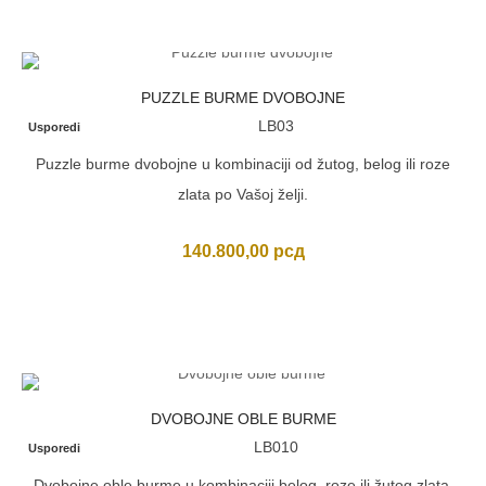
bila:
93.500,00 рсд.
99.000,00 рсд.
PUZZLE BURME DVOBOJNE
LB03
Usporedi
Puzzle burme dvobojne u kombinaciji od žutog, belog ili roze
zlata po Vašoj želji.
140.800,00
рсд
DVOBOJNE OBLE BURME
LB010
Usporedi
Dvobojne oble burme u kombinaciji belog, roze ili žutog zlata.