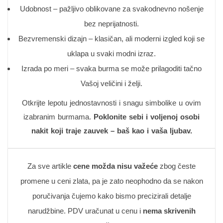
Udobnost – pažljivo oblikovane za svakodnevno nošenje
bez neprijatnosti.
Bezvremenski dizajn – klasičan, ali moderni izgled koji se
uklapa u svaki modni izraz.
Izrada po meri – svaka burma se može prilagoditi tačno
Vašoj veličini i želji.
Otkrijte lepotu jednostavnosti i snagu simbolike u ovim
izabranim burmama.
Poklonite sebi i voljenoj osobi
nakit koji traje zauvek – baš kao i vaša ljubav.
Za sve artikle
cene možda nisu važeće
zbog česte
promene u ceni zlata, pa je zato neophodno da se nakon
poručivanja čujemo kako bismo precizirali detalje
narudžbine. PDV uračunat u cenu i
nema skrivenih