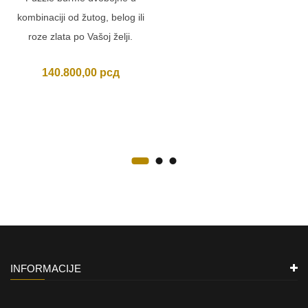
kombinaciji od žutog, belog ili
roze zlata po Vašoj želji.
140.800,00
рсд
INFORMACIJE