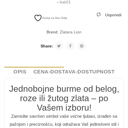
-
bak01
Usporedi
Dodaj na listu želja
Brend:
Zlatara Lion
Share:
OPIS
CENA-DOSTAVA-DOSTUPNOST
Jednobojne burme od belog,
roze ili žutog zlata – po
Vašem izboru!
Zamislite savršen simbol vaše večne ljubavi, izrađen sa
pažnjom i preciznošću, koji odražava Vaš jedinstveni stil i