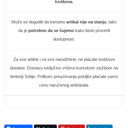
troškova
.
Može se dogoditi da trenutno
artikal nije na stanju
, tako
da je
potrebno da se čujemo
kako biste proverili
dostupnost.
Za sve artikle i za sve narudžbine, ne plaćate troškove
dostave. Dostavu isključivo vršimo kurirskom službom na
teritoriji Srbije. Prilikom preuzimanja pošiljke plaćate samo
cenu naručenog artikla/ala.