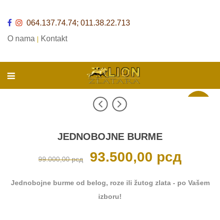
064.137.74.74; 011.38.22.713
O nama
Kontakt
|
Akcija
JEDNOBOJNE BURME
Originalna
93.500,00
рсд
Trenutna
99.000,00
рсд
cena
cena
je
je:
bila:
93.500,00 р
99.000,00 рсд.
Jednobojne burme od belog, roze ili žutog zlata - po Vašem
izboru!