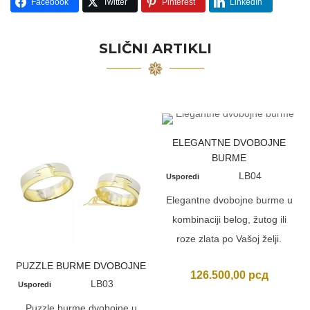
Facebook
Twitter
Pinterest
LinkedIn
SLIČNI ARTIKLI
ELEGANTNE DVOBOJNE
BURME
LB04
Usporedi
Elegantne dvobojne burme u
kombinaciji belog, žutog ili
roze zlata po Vašoj želji.
PUZZLE BURME DVOBOJNE
126.500,00
рсд
LB03
Usporedi
Puzzle burme dvobojne u