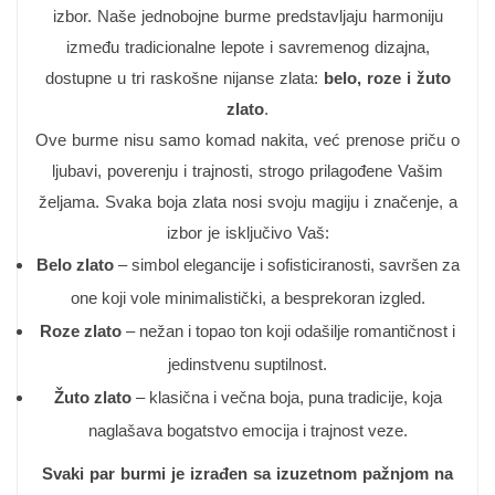
izbor. Naše jednobojne burme predstavljaju harmoniju
između tradicionalne lepote i savremenog dizajna,
dostupne u tri raskošne nijanse zlata:
belo, roze i žuto
zlato
.
Ove burme nisu samo komad nakita, već prenose priču o
ljubavi, poverenju i trajnosti, strogo prilagođene Vašim
željama. Svaka boja zlata nosi svoju magiju i značenje, a
izbor je isključivo Vaš:
Belo zlato
– simbol elegancije i sofisticiranosti, savršen za
one koji vole minimalistički, a besprekoran izgled.
Roze zlato
– nežan i topao ton koji odašilje romantičnost i
jedinstvenu suptilnost.
Žuto zlato
– klasična i večna boja, puna tradicije, koja
naglašava bogatstvo emocija i trajnost veze.
Svaki par burmi je izrađen sa izuzetnom pažnjom na