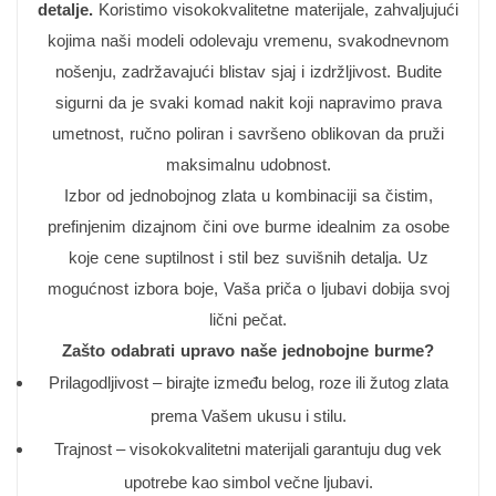
detalje.
Koristimo visokokvalitetne materijale, zahvaljujući
kojima naši modeli odolevaju vremenu, svakodnevnom
nošenju, zadržavajući blistav sjaj i izdržljivost. Budite
sigurni da je svaki komad nakit koji napravimo prava
umetnost, ručno poliran i savršeno oblikovan da pruži
maksimalnu udobnost.
Izbor od jednobojnog zlata u kombinaciji sa čistim,
prefinjenim dizajnom čini ove burme idealnim za osobe
koje cene suptilnost i stil bez suvišnih detalja. Uz
mogućnost izbora boje, Vaša priča o ljubavi dobija svoj
lični pečat.
Zašto odabrati upravo naše jednobojne burme?
Prilagodljivost – birajte između belog, roze ili žutog zlata
prema Vašem ukusu i stilu.
Trajnost – visokokvalitetni materijali garantuju dug vek
upotrebe kao simbol večne ljubavi.