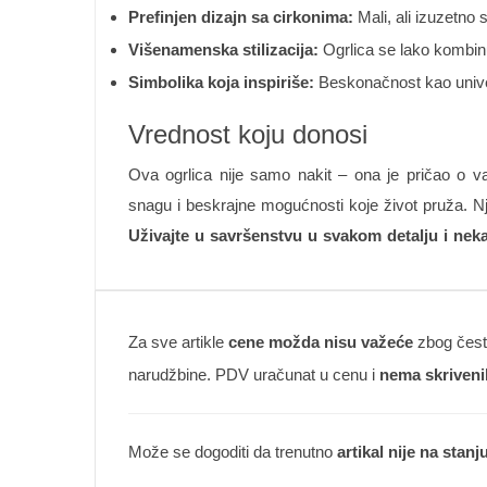
Prefinjen dizajn sa cirkonima:
Mali, ali izuzetno 
Višenamenska stilizacija:
Ogrlica se lako kombinu
Simbolika koja inspiriše:
Beskonačnost kao univer
Vrednost koju donosi
Ova ogrlica nije samo nakit – ona je pričao o v
snagu i beskrajne mogućnosti koje život pruža. Nj
Uživajte u savršenstvu u svakom detalju i nek
Za sve artikle
cene možda nisu važeće
zbog česte
narudžbine. PDV uračunat u cenu i
nema skriveni
Može se dogoditi da trenutno
artikal nije na stanj