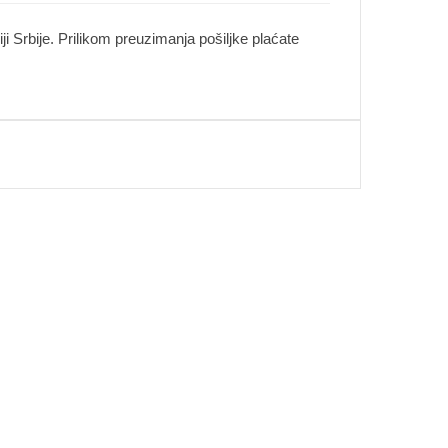
i Srbije. Prilikom preuzimanja pošiljke plaćate