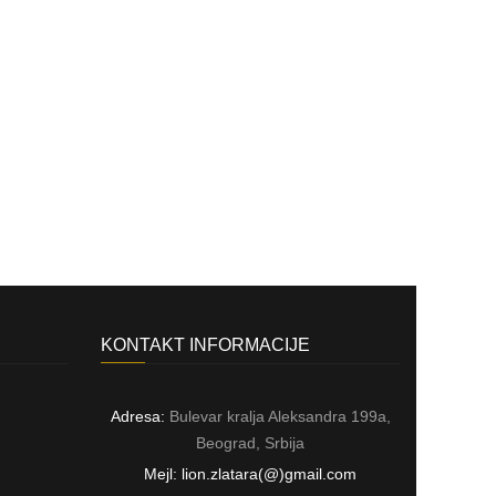
KONTAKT INFORMACIJE
Adresa:
Bulevar kralja Aleksandra 199a,
Beograd, Srbija
Mejl: lion.zlatara(@)gmail.com