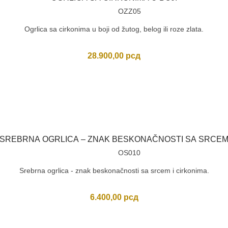
OZZ05
Ogrlica sa cirkonima u boji od žutog, belog ili roze zlata.
28.900,00
рсд
SREBRNA OGRLICA – ZNAK BESKONAČNOSTI SA SRCE
OS010
Srebrna ogrlica - znak beskonačnosti sa srcem i cirkonima.
6.400,00
рсд