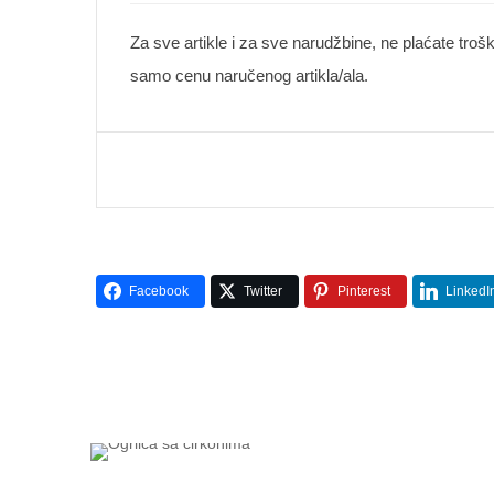
Za sve artikle i za sve narudžbine, ne plaćate troš
samo cenu naručenog artikla/ala.
Facebook
Twitter
Pinterest
LinkedI