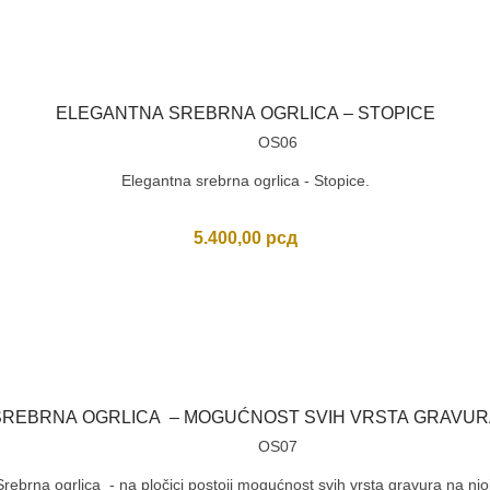
ELEGANTNA SREBRNA OGRLICA – STOPICE
OS06
Elegantna srebrna ogrlica - Stopice.
5.400,00
рсд
SREBRNA OGRLICA – MOGUĆNOST SVIH VRSTA GRAVUR
OS07
Srebrna ogrlica - na pločici postoji mogućnost svih vrsta gravura na njoj