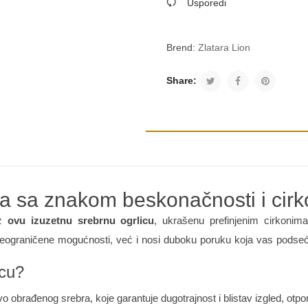
Usporedi
Brend:
Zlatara Lion
Share:
ca sa znakom beskonačnosti i cir
oz
ovu izuzetnu srebrnu ogrlicu
, ukrašenu prefinjenim cirkonim
eograničene mogućnosti, već i nosi duboku poruku koja vas podseća
icu?
vo obrađenog srebra, koje garantuje dugotrajnost i blistav izgled, o