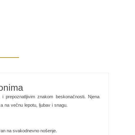
konima
a i prepoznatljivim znakom beskonačnosti. Njena
 na večnu lepotu, ljubav i snagu.
tporan na svakodnevno nošenje.