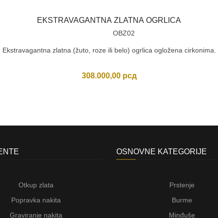
EKSTRAVAGANTNA ZLATNA OGRLICA
OBZ02
Ekstravagantna zlatna (žuto, roze ili belo) ogrlica ogložena cirkonima.
308.000,00
рсд
JENTE
OSNOVNE KATEGORIJE
Otkup zlata
Prstenje
Popravka nakita
Burme
Graviranje nakita
Minđuše