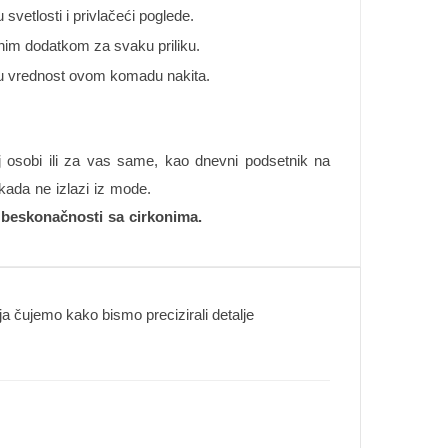
 svetlosti i privlačeći poglede.
lnim dodatkom za svaku priliku.
nu vrednost ovom komadu nakita.
j osobi ili za vas same, kao dnevni podsetnik na
kada ne izlazi iz mode.
 beskonačnosti sa cirkonima.
 čujemo kako bismo precizirali detalje