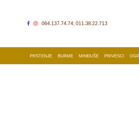
064.137.74.74; 011.38.22.713
PRSTENJE
BURME
MINĐUŠE
PRIVESCI
OGR