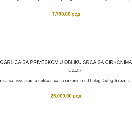
7.700,00
рсд
OGRLICA SA PRIVESKOM U OBLIKU SRCA SA CIRKONIMA
OBZ07
lica sa priveskom u obliku srca sa cirkonima od belog, žutog ili roze zl
26.000,00
рсд