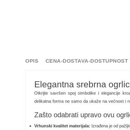
OPIS
CENA-DOSTAVA-DOSTUPNOST
Elegantna srebrna ogrli
Otkrijte savršen spoj simbolike i elegancije kr
delikatna forma ne samo da ukaže na večnost i n
Zašto odabrati upravo ovu ogrl
Vrhunski kvalitet materijala:
Izrađena je od pažlji