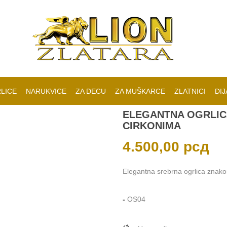
LICE
NARUKVICE
ZA DECU
ZA MUŠKARCE
ZLATNICI
DIJ
ELEGANTNA OGRLIC
CIRKONIMA
4.500,00
рсд
Elegantna srebrna ogrlica znak
-
OS04