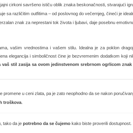
sjajni cirkoni savršeno ističu oblik znaka beskonačnosti, stvarajući igru
je sa različitim outfitima – od poslovnog do večernjeg, čineći je idea
zalan znak za neprestani tok života i ljubavi, daje posebnu emotiv
ama, vašim vrednostima i vašem stilu. Idealna je za poklon drago
ena elegancija i simboličnost čine je bezvremenim dodatkom koji ni
a vaš stil zasija sa ovom jedinstvenom srebrnom ogrlicom znak
 promene u ceni zlata, pa je zato neophodno da se nakon poručivanja
h troškova
.
u
, tako da je
potrebno da se čujemo
kako biste proverili dostupnost.