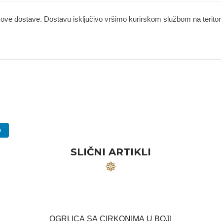
kove dostave. Dostavu isključivo vršimo kurirskom službom na teritorij
n
SLIČNI ARTIKLI
OGRLICA SA CIRKONIMA U BOJI