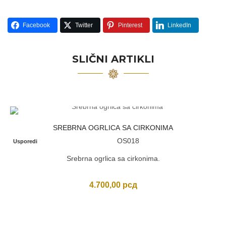
Facebook
Twitter
Pinterest
LinkedIn
SLIČNI ARTIKLI
SREBRNA OGRLICA SA CIRKONIMA
OS018
Usporedi
Srebrna ogrlica sa cirkonima.
4.700,00
рсд