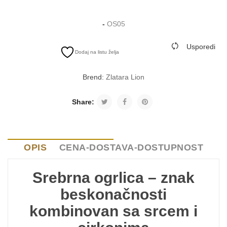
-
OS05
Usporedi
Dodaj na listu želja
Brend:
Zlatara Lion
Share:
OPIS
CENA-DOSTAVA-DOSTUPNOST
Srebrna ogrlica – znak
beskonačnosti
kombinovan sa srcem i