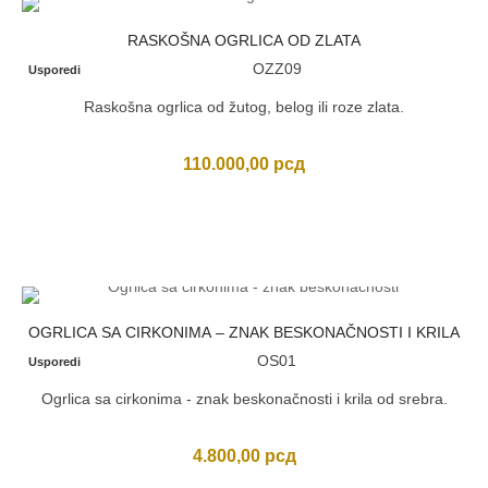
RASKOŠNA OGRLICA OD ZLATA
OZZ09
Usporedi
Raskošna ogrlica od žutog, belog ili roze zlata.
110.000,00
рсд
OGRLICA SA CIRKONIMA – ZNAK BESKONAČNOSTI I KRILA
OS01
Usporedi
Ogrlica sa cirkonima - znak beskonačnosti i krila od srebra.
4.800,00
рсд