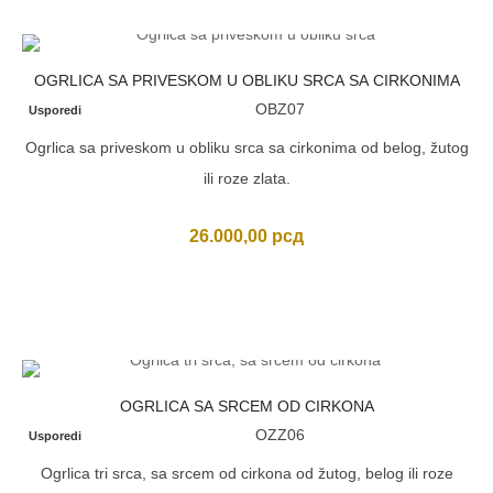
OGRLICA SA PRIVESKOM U OBLIKU SRCA SA CIRKONIMA
OBZ07
Usporedi
Ogrlica sa priveskom u obliku srca sa cirkonima od belog, žutog
ili roze zlata.
26.000,00
рсд
OGRLICA SA SRCEM OD CIRKONA
OZZ06
Usporedi
Ogrlica tri srca, sa srcem od cirkona od žutog, belog ili roze