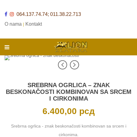
064.137.74.74; 011.38.22.713
O nama
Kontakt
|
SREBRNA OGRLICA – ZNAK
BESKONAČOSTI KOMBINOVAN SA SRCEM
I CIRKONIMA
6.400,00
рсд
Srebrna ogrlica - znak beskonačosti kombinovan sa srcem i
cirkonima.