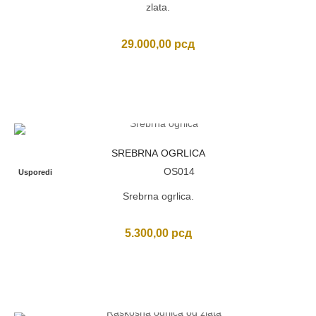
zlata.
29.000,00
рсд
SREBRNA OGRLICA
OS014
Usporedi
Srebrna ogrlica.
5.300,00
рсд