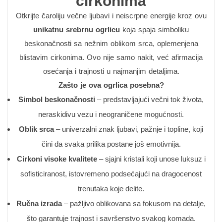
cirkonima
Otkrijte čaroliju večne ljubavi i neiscrpne energije kroz ovu
unikatnu srebrnu ogrlicu
koja spaja simboliku
beskonačnosti sa nežnim oblikom srca, oplemenjena
blistavim cirkonima. Ovo nije samo nakit, već afirmacija
osećanja i trajnosti u najmanjim detaljima.
Zašto je ova ogrlica posebna?
Simbol beskonačnosti
– predstavljajući večni tok života,
neraskidivu vezu i neograničene mogućnosti.
Oblik srca
– univerzalni znak ljubavi, pažnje i topline, koji
čini da svaka prilika postane još emotivnija.
Cirkoni visoke kvalitete
– sjajni kristali koji unose luksuz i
sofisticiranost, istovremeno podsećajući na dragocenost
trenutaka koje delite.
Ručna izrada
– pažljivo oblikovana sa fokusom na detalje,
što garantuje trajnost i savršenstvo svakog komada.