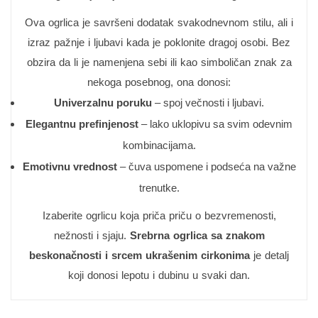
Ova ogrlica je savršeni dodatak svakodnevnom stilu, ali i
izraz pažnje i ljubavi kada je poklonite dragoj osobi. Bez
obzira da li je namenjena sebi ili kao simboličan znak za
nekoga posebnog, ona donosi:
Univerzalnu poruku
– spoj večnosti i ljubavi.
Elegantnu prefinjenost
– lako uklopivu sa svim odevnim
kombinacijama.
Emotivnu vrednost
– čuva uspomene i podseća na važne
trenutke.
Izaberite ogrlicu koja priča priču o bezvremenosti,
nežnosti i sjaju.
Srebrna ogrlica sa znakom
beskonačnosti i srcem ukrašenim cirkonima
je detalj
koji donosi lepotu i dubinu u svaki dan.