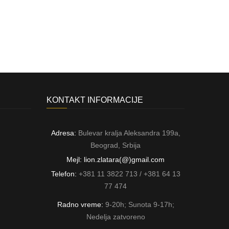
KONTAKT INFORMACIJE
Adresa:
Bulevar kralja Aleksandra 199a,
Beograd, Srbija
Mejl: lion.zlatara(@)gmail.com
Telefon:
+381 11 3822 713 / +381 64 13
77 474
Radno vreme:
9-20h; Sunota 9-17h;
Nedelja zatvoreno