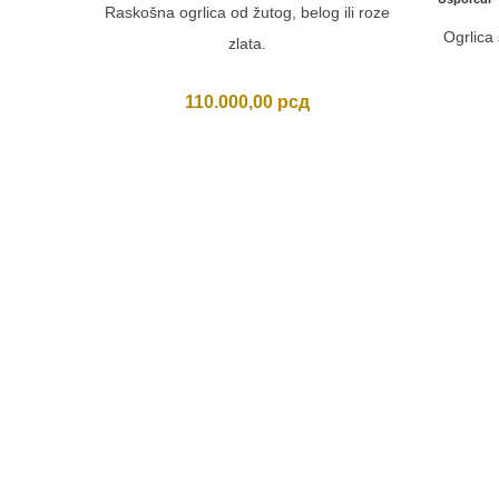
Raskošna ogrlica od žutog, belog ili roze
Ogrlica
zlata.
110.000,00
рсд