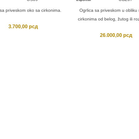
 sa priveskom oko sa cirkonima.
Ogrlica sa priveskom u obliku 
cirkonima od belog, žutog ili ro
3.700,00
рсд
26.000,00
рсд