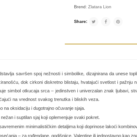
Brend:
Zlatara Lion
Share:
stavlja savršen spoj nežnosti i simbolike, dizajnirana da unese topli
iranošću, dok cirkoni diskretno blistaju, hvatajući svetlost i pažnju 
zuje simbol otkucaja srca – jedinstven i univerzalan znak ljubavi, str
ajući na vrednost svakog trenutka i bliskih veza.
 na oksidaciju i dugotrajno očuvanje sjaja.
nežan i suptilan sjaj koji oplemenjuje svaki pokret.
savremenim minimalističkim detaljima koji doprinose lakoći kombinov
sećanja – za rođendane, godišnjice, Valentine ili jednostavno kao zn