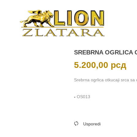
SREBRNA OGRLICA 
5.200,00
рсд
Srebrna ogrlica otkucaji srca sa 
-
OS013
Usporedi