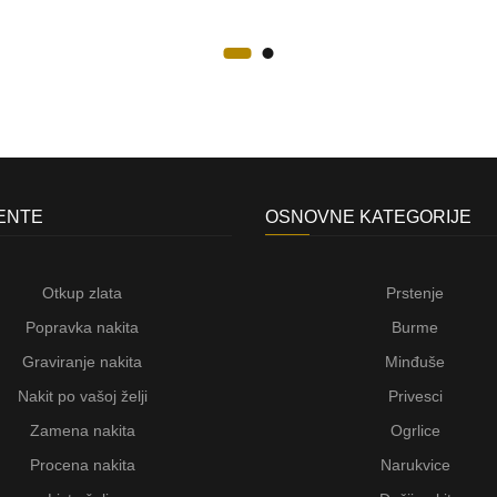
JENTE
OSNOVNE KATEGORIJE
Otkup zlata
Prstenje
Popravka nakita
Burme
Graviranje nakita
Minđuše
Nakit po vašoj želji
Privesci
Zamena nakita
Ogrlice
Procena nakita
Narukvice