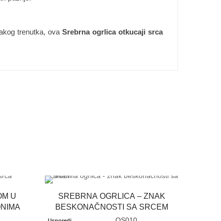
vakog trenutka, ova
Srebrna ogrlica otkucaji srca
OM U
SREBRNA OGRLICA – ZNAK
ONIMA
BESKONAČNOSTI SA SRCEM
OS010
Usporedi