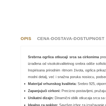
OPIS
CENA-DOSTAVA-DOSTUPNOST
Srebrna ogrlica otkucaji srca sa cirkonima
pred
izrađena od visokokvalitetnog srebra odiše sofistic
Inspirisana prirodnim ritmom života, ogrlica prika
modni detalj, već i snažna poruka nosiocu, podseć
Materijal vrhunskog kvaliteta:
Srebro 925, otporno
Zapanjujući cirkoni:
Precizno postavljeni, pružaju 
Unikatni dizajn:
Dinamični oblik otkucaja srca sa 
Idealno za poklon:
Savršen izbor za izražavanje o