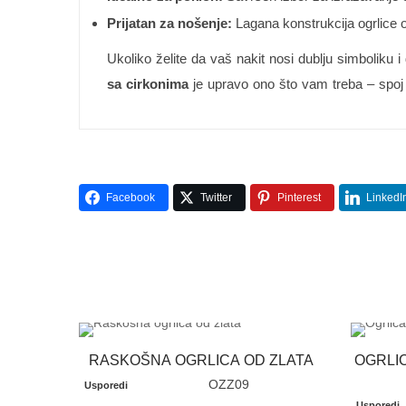
Prijatan za nošenje:
Lagana konstrukcija ogrlice
Ukoliko želite da vaš nakit nosi dublju simbolik
sa cirkonima
je upravo ono što vam treba – spoj e
Facebook
Twitter
Pinterest
LinkedI
RASKOŠNA OGRLICA OD ZLATA
OGRLI
OZZ09
Usporedi
Usporedi