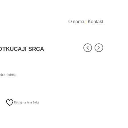
O nama
Kontakt
|
OTKUCAJI SRCA
cirkonima.
Dodaj na listu želja