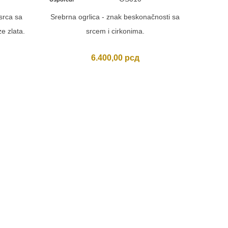
srca sa
Srebrna ogrlica - znak beskonačnosti sa
ze zlata.
srcem i cirkonima.
6.400,00
рсд
SREBR
Usporedi
Srebrn