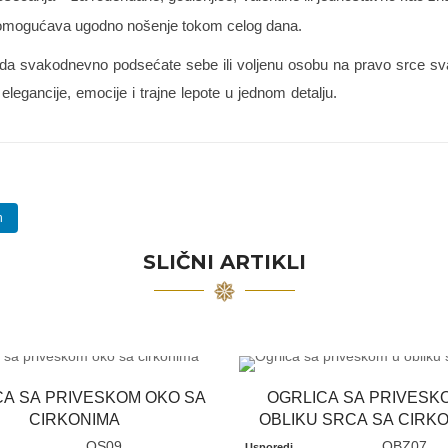
 omogućava ugodno nošenje tokom celog dana.
u i da svakodnevno podsećate sebe ili voljenu osobu na pravo srce s
legancije, emocije i trajne lepote u jednom detalju.
n
SLIČNI ARTIKLI
CA SA PRIVESKOM OKO SA
OGRLICA SA PRIVESK
CIRKONIMA
OBLIKU SRCA SA CIRK
OS09
OBZ07
Usporedi