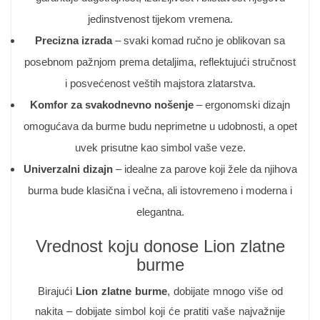
jedinstvenost tijekom vremena.
Precizna izrada
– svaki komad ručno je oblikovan sa
posebnom pažnjom prema detaljima, reflektujući stručnost
i posvećenost veštih majstora zlatarstva.
Komfor za svakodnevno nošenje
– ergonomski dizajn
omogućava da burme budu neprimetne u udobnosti, a opet
uvek prisutne kao simbol vaše veze.
Univerzalni dizajn
– idealne za parove koji žele da njihova
burma bude klasična i večna, ali istovremeno i moderna i
elegantna.
Vrednost koju donose Lion zlatne
burme
Birajući
Lion zlatne burme
, dobijate mnogo više od
nakita – dobijate simbol koji će pratiti vaše najvažnije