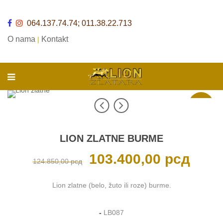
064.137.74.74; 011.38.22.713
O nama
Kontakt
|
Akcija
LION ZLATNE BURME
Originalna
103.400,00
рсд
Trenutna
124.850,00
рсд
cena
cena
je
je:
bila:
103.400,0
124.850,00 рсд.
Lion zlatne (belo, žuto ili roze) burme.
-
LB087