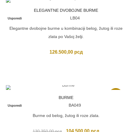
ELEGANTNE DVOBOJNE BURME
LB04
Usporedi
Elegantne dvobojne burme u kombinaciji belog, žutog ili roze
zlata po Vašoj želji.
126.500,00
рсд
Akcija
BURME
BA049
Usporedi
Burme od belog, žutog ili roze zlata.
Originalna
Trenutna
104.500,00
рсд
130.350,00
рсд