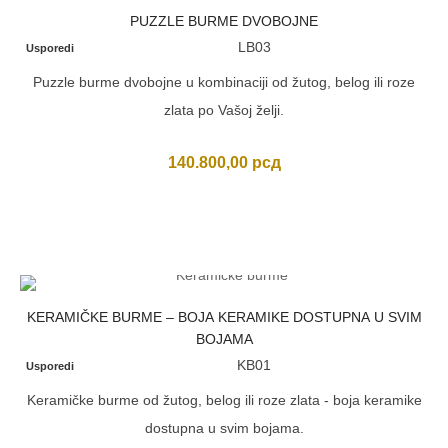
PUZZLE BURME DVOBOJNE
LB03
Usporedi
Puzzle burme dvobojne u kombinaciji od žutog, belog ili roze
zlata po Vašoj želji.
140.800,00
рсд
KERAMIČKE BURME – BOJA KERAMIKE DOSTUPNA U SVIM
BOJAMA
KB01
Usporedi
Keramičke burme od žutog, belog ili roze zlata - boja keramike
dostupna u svim bojama.