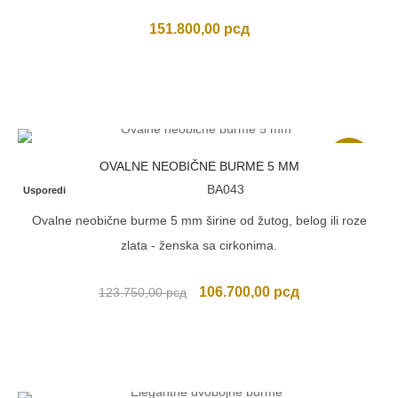
151.800,00
рсд
Akcija
OVALNE NEOBIČNE BURME 5 MM
BA043
Usporedi
Ovalne neobične burme 5 mm širine od žutog, belog ili roze
zlata - ženska sa cirkonima.
Originalna
Trenutna
106.700,00
рсд
123.750,00
рсд
cena
cena
je
je:
bila:
106.700,00 рсд
123.750,00 рсд.