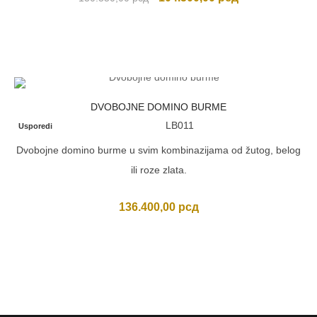
cena
cena
je
je:
bila:
104.500,00 рсд
130.350,00 рсд.
DVOBOJNE DOMINO BURME
LB011
Usporedi
Dvobojne domino burme u svim kombinazijama od žutog, belog
ili roze zlata.
136.400,00
рсд