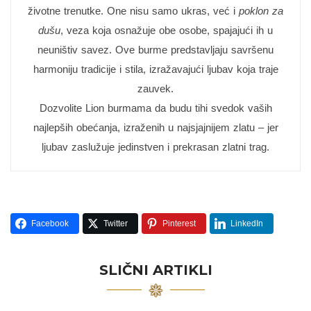
životne trenutke. One nisu samo ukras, već i
poklon za
dušu
, veza koja osnažuje obe osobe, spajajući ih u
neuništiv savez. Ove burme predstavljaju savršenu
harmoniju tradicije i stila, izražavajući ljubav koja traje
zauvek.
Dozvolite Lion burmama da budu tihi svedok vaših
najlepših obećanja, izraženih u najsjajnijem zlatu – jer
ljubav zaslužuje jedinstven i prekrasan zlatni trag.
Facebook
Twitter
Pinterest
LinkedIn
SLIČNI ARTIKLI