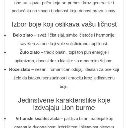
one su izjava, priča koja se prenosi kroz generacije i
podsećaju na snagu i odanost koju donosi prava ljubav.
Izbor boje koji oslikava vašu ličnost
Belo zlato
– svež i čist sjaj, simbol čistoće i harmonije,
savršen za one koji vole sofisticiranu suptilnost.
Žuto zlato
– tradicionalni, topli ton pun energije i
optimizma, donosi dozu klasike sa modernim štihom.
Roze zlato
– nežan i romantičan odsjaj, idealan za one koji
žele da istaknu senzualnost i emociju kroz jedinstvenu
boju.
Jedinstvene karakteristike koje
izdvajaju Lion burme
Vrhunski kvalitet zlata
– pažljivo biran materijal koji
garantuje dugotrajnost, izdržljivost i blistavost njegovu