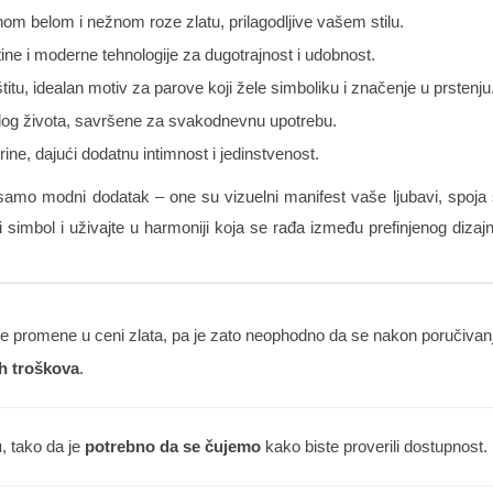
m belom i nežnom roze zlatu, prilagodljive vašem stilu.
ine i moderne tehnologije za dugotrajnost i udobnost.
titu, idealan motiv za parove koji žele simboliku i značenje u prstenju
og života, savršene za svakodnevnu upotrebu.
ine, dajući dodatnu intimnost i jedinstvenost.
amo modni dodatak – one su vizuelni manifest vaše ljubavi, spoja s
i simbol i uživajte u harmoniji koja se rađa između prefinjenog diza
 promene u ceni zlata, pa je zato neophodno da se nakon poručivanja
h troškova
.
u
, tako da je
potrebno da se čujemo
kako biste proverili dostupnost.