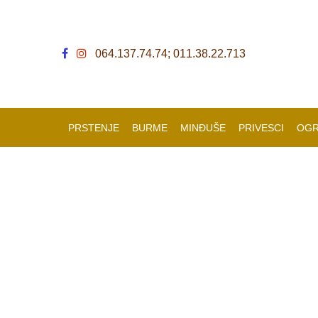
064.137.74.74; 011.38.22.713
PRSTENJE
BURME
MINĐUŠE
PRIVESCI
OGR