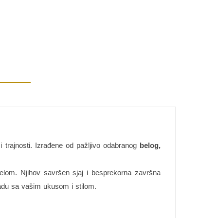
 i trajnosti. Izrađene od pažljivo odabranog
belog,
lom. Njihov savršen sjaj i besprekorna završna
ladu sa vašim ukusom i stilom.