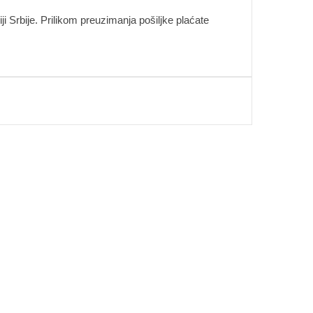
i Srbije. Prilikom preuzimanja pošiljke plaćate