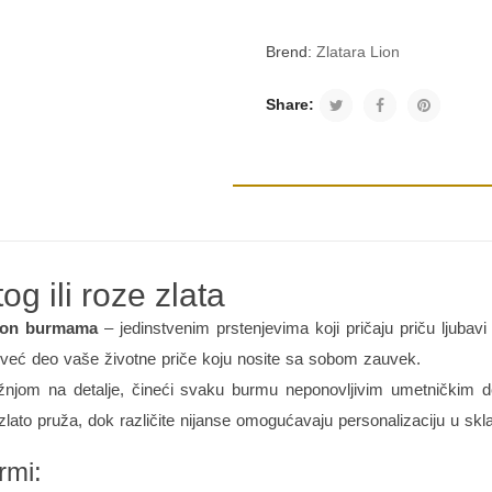
Brend:
Zlatara Lion
Share:
g ili roze zlata
ion burmama
– jedinstvenim prstenjevima koji pričaju priču ljubavi
 već deo vaše životne priče koju nosite sa sobom zauvek.
jom na detalje, čineći svaku burmu neponovljivim umetničkim de
lato pruža, dok različite nijanse omogućavaju personalizaciju u sk
rmi: