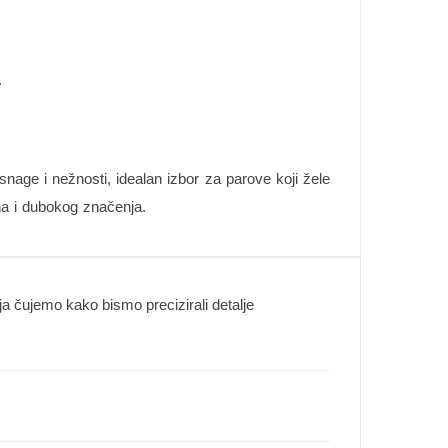
.
nage i nežnosti, idealan izbor za parove koji žele
jna i dubokog značenja.
 čujemo kako bismo precizirali detalje