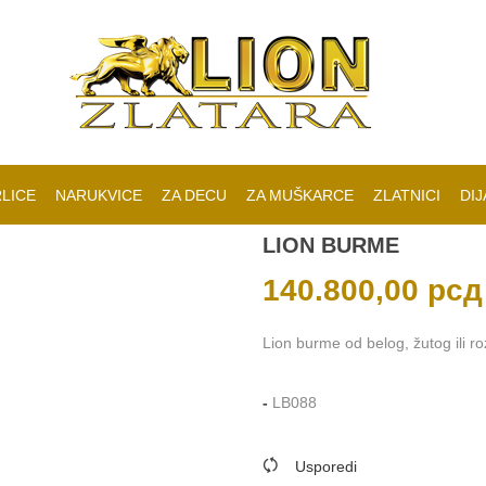
LICE
NARUKVICE
ZA DECU
ZA MUŠKARCE
ZLATNICI
DIJ
LION BURME
140.800,00
рсд
Lion burme od belog, žutog ili ro
-
LB088
Usporedi