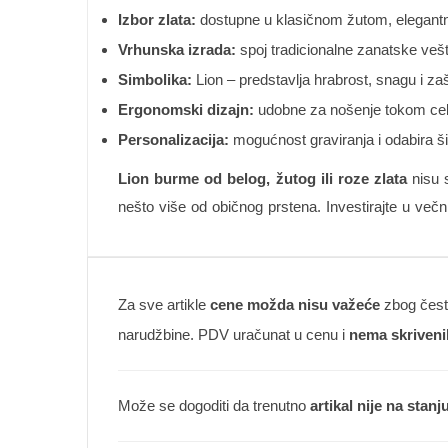
Izbor zlata:
dostupne u klasičnom žutom, elegantno
Vrhunska izrada:
spoj tradicionalne zanatske vešt
Simbolika:
Lion – predstavlja hrabrost, snagu i zaš
Ergonomski dizajn:
udobne za nošenje tokom cel
Personalizacija:
mogućnost graviranja i odabira šir
Lion burme od belog, žutog ili roze zlata
nisu s
nešto više od običnog prstena. Investirajte u večn
Za sve artikle
cene možda nisu važeće
zbog česte
narudžbine. PDV uračunat u cenu i
nema skriveni
Može se dogoditi da trenutno
artikal nije na stanj