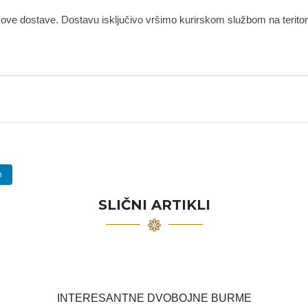
kove dostave. Dostavu isključivo vršimo kurirskom službom na teritorij
n
SLIČNI ARTIKLI
INTERESANTNE DVOBOJNE BURME