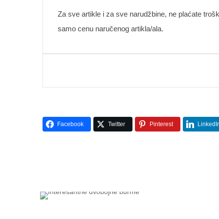
Za sve artikle i za sve narudžbine, ne plaćate troš
samo cenu naručenog artikla/ala.
Facebook
Twitter
Pinterest
LinkedI