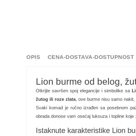
OPIS
CENA-DOSTAVA-DOSTUPNOST
Lion burme od belog, žuto
Otkrijte savršen spoj elegancije i simbolike sa
L
žutog ili roze zlata
, ove burme nisu samo nakit,
Svaki komad je ručno izrađen sa posebnom pažn
obrada donose vam osećaj luksuza i topline koje z
Istaknute karakteristike Lion bu