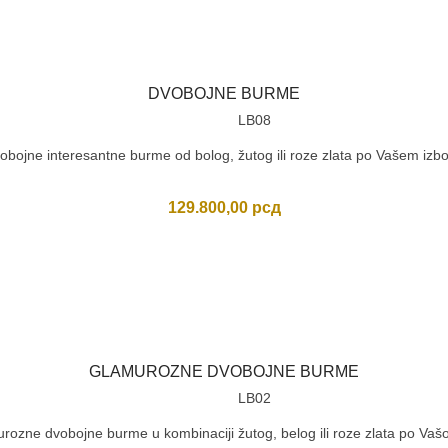
DVOBOJNE BURME
LB08
obojne interesantne burme od bolog, žutog ili roze zlata po Vašem izbo
129.800,00
рсд
GLAMUROZNE DVOBOJNE BURME
LB02
rozne dvobojne burme u kombinaciji žutog, belog ili roze zlata po Vašoj 