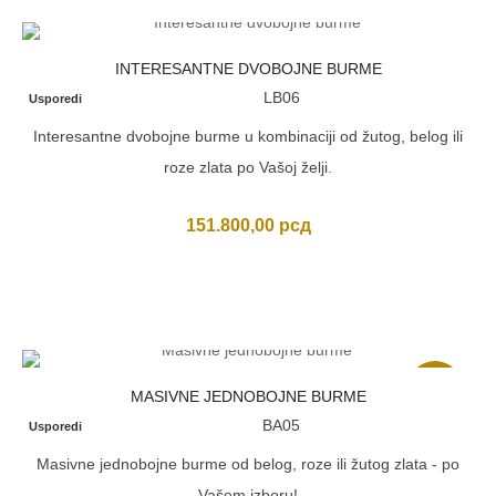
124.300,00 рсд.
INTERESANTNE DVOBOJNE BURME
LB06
Usporedi
Interesantne dvobojne burme u kombinaciji od žutog, belog ili
roze zlata po Vašoj želji.
151.800,00
рсд
Akcija
MASIVNE JEDNOBOJNE BURME
BA05
Usporedi
Masivne jednobojne burme od belog, roze ili žutog zlata - po
Vašem izboru!