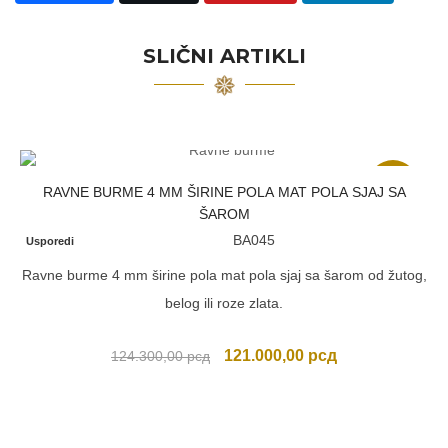
SLIČNI ARTIKLI
Akcija
RAVNE BURME 4 MM ŠIRINE POLA MAT POLA SJAJ SA
ŠAROM
BA045
Usporedi
Ravne burme 4 mm širine pola mat pola sjaj sa šarom od žutog,
belog ili roze zlata.
Originalna
Trenutna
121.000,00
рсд
124.300,00
рсд
cena
cena
je
je:
bila:
121.000,00 рсд