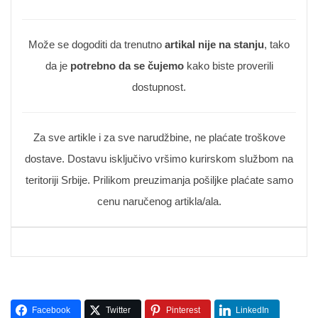
Može se dogoditi da trenutno
artikal nije na stanju
, tako
da je
potrebno da se čujemo
kako biste proverili
dostupnost.
Za sve artikle i za sve narudžbine, ne plaćate troškove
dostave. Dostavu isključivo vršimo kurirskom službom na
teritoriji Srbije. Prilikom preuzimanja pošiljke plaćate samo
cenu naručenog artikla/ala.
Facebook
Twitter
Pinterest
LinkedIn