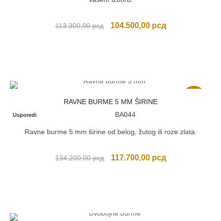
Originalna
Trenutna
104.500,00
рсд
113.300,00
рсд
cena
cena
je
je:
bila:
104.500,00 рсд
113.300,00 рсд.
Akcija
RAVNE BURME 5 MM ŠIRINE
BA044
Usporedi
Ravne burme 5 mm širine od belog, žutog ili roze zlata.
Originalna
Trenutna
117.700,00
рсд
134.200,00
рсд
cena
cena
je
je:
bila:
117.700,00 рсд
134.200,00 рсд.