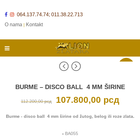
064.137.74.74; 011.38.22.713
O nama
Kontakt
|
Akcija
BURME – DISCO BALL 4 MM ŠIRINE
Originalna
107.800,00
рсд
Trenutna
112.200,00
рсд
cena
cena
je
je:
bila:
107.800,0
112.200,00 рсд.
Burme - disco ball 4 mm širine od žutog, belog ili roze zlata.
-
BA055