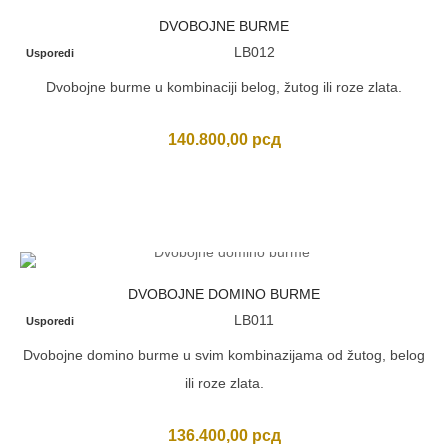
DVOBOJNE BURME
LB012
Usporedi
Dvobojne burme u kombinaciji belog, žutog ili roze zlata.
140.800,00
рсд
DVOBOJNE DOMINO BURME
LB011
Usporedi
Dvobojne domino burme u svim kombinazijama od žutog, belog
ili roze zlata.
136.400,00
рсд