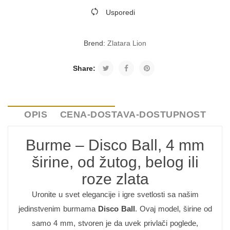
Usporedi
Brend:
Zlatara Lion
Share:
OPIS
CENA-DOSTAVA-DOSTUPNOST
Burme – Disco Ball, 4 mm
širine, od žutog, belog ili
roze zlata
Uronite u svet elegancije i igre svetlosti sa našim
jedinstvenim burmama
Disco Ball
. Ovaj model, širine od
samo 4 mm, stvoren je da uvek privlači poglede,