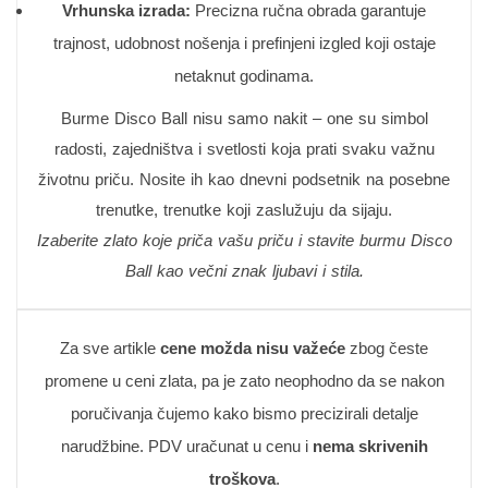
Vrhunska izrada:
Precizna ručna obrada garantuje
trajnost, udobnost nošenja i prefinjeni izgled koji ostaje
netaknut godinama.
Burme Disco Ball nisu samo nakit – one su simbol
radosti, zajedništva i svetlosti koja prati svaku važnu
životnu priču. Nosite ih kao dnevni podsetnik na posebne
trenutke, trenutke koji zaslužuju da sijaju.
Izaberite zlato koje priča vašu priču i stavite burmu Disco
Ball kao večni znak ljubavi i stila.
Za sve artikle
cene možda nisu važeće
zbog česte
promene u ceni zlata, pa je zato neophodno da se nakon
poručivanja čujemo kako bismo precizirali detalje
narudžbine. PDV uračunat u cenu i
nema skrivenih
troškova
.