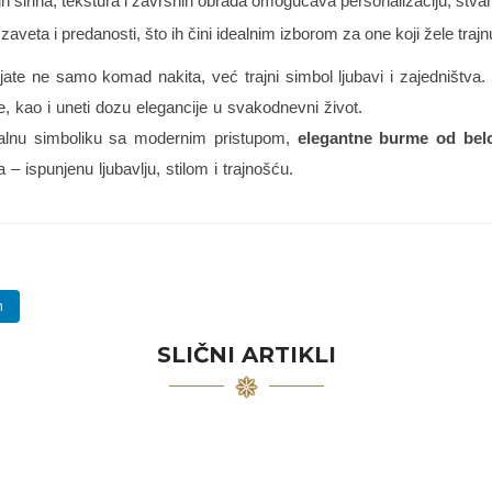
h širina, tekstura i završnih obrada omogućava personalizaciju, stva
veta i predanosti, što ih čini idealnim izborom za one koji žele tra
te ne samo komad nakita, već trajni simbol ljubavi i zajedništva. N
, kao i uneti dozu elegancije u svakodnevni život.
ionalnu simboliku sa modernim pristupom,
elegantne burme od belog
 – ispunjenu ljubavlju, stilom i trajnošću.
n
SLIČNI ARTIKLI