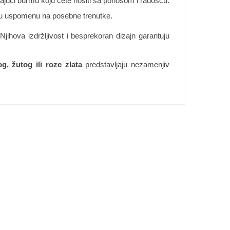
rajući burmu koju ćete nositi sa ponosom i radošću.
jnu uspomenu na posebne trenutke.
jihova izdržljivost i besprekoran dizajn garantuju
, žutog ili roze zlata
predstavljaju nezamenjiv