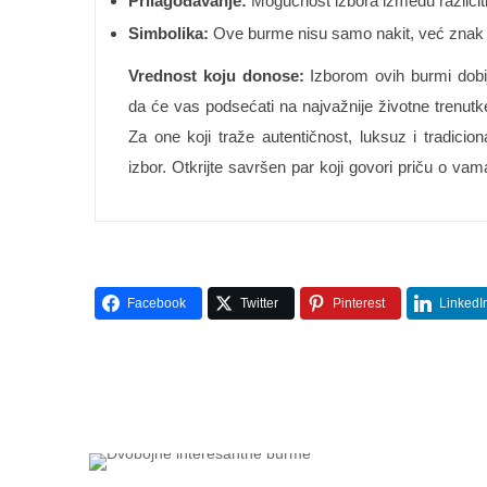
Prilagođavanje:
Mogućnost izbora između različiti
Simbolika:
Ove burme nisu samo nakit, već znak za
Vrednost koju donose:
Izborom ovih burmi dobija
da će vas podsećati na najvažnije životne trenutke
Za one koji traže autentičnost, luksuz i tradic
izbor. Otkrijte savršen par koji govori priču o vama
Facebook
Twitter
Pinterest
LinkedI