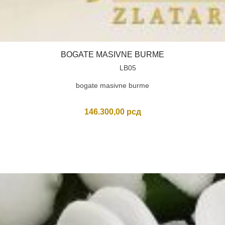
BOGATE MASIVNE BURME
LB05
bogate masivne burme
146.300,00
рсд