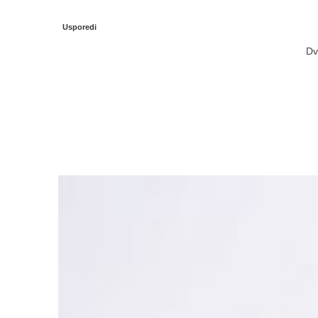
Usporedi
Dv