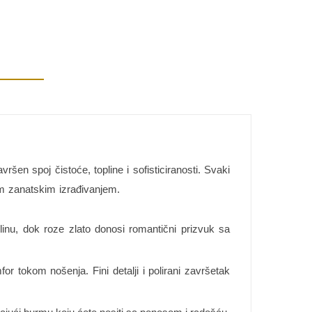
vršen spoj čistoće, topline i sofisticiranosti. Svaki
im zanatskim izrađivanjem.
plinu, dok roze zlato donosi romantični prizvuk sa
r tokom nošenja. Fini detalji i polirani završetak