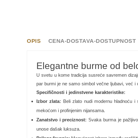
OPIS
CENA-DOSTAVA-DOSTUPNOST
Elegantne burme od belog
U svetu u kome tradicija susreće savremen diza
par burmi je ne samo simbol večne ljubavi, već i 
Specifičnosti i jedinstvene karakteristike:
Izbor zlata:
Beli zlato nudi modernu hladnoću i su
mekoćom i profinjenim nijansama.
Zanatstvo i preciznost:
Svaka burma je pažljivo 
unose dašak luksuza.