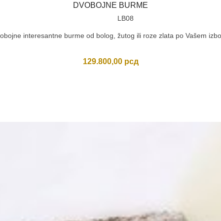
DVOBOJNE BURME
LB08
obojne interesantne burme od bolog, žutog ili roze zlata po Vašem izbo
129.800,00
рсд