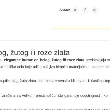
Share:
, žutog ili roze zlata
jn,
elegantne burme od belog, žutog ili roze zlata
predstavljaju sa
umetničko delo koje odiše pažljivo biranim materijalima i besprekor
ptilni sjaj, žuto zlato nosi bezvremensku blistavost i klasičnu to
izrađena sa velikom preciznošću, što garantuje dugotrajnost i komfo