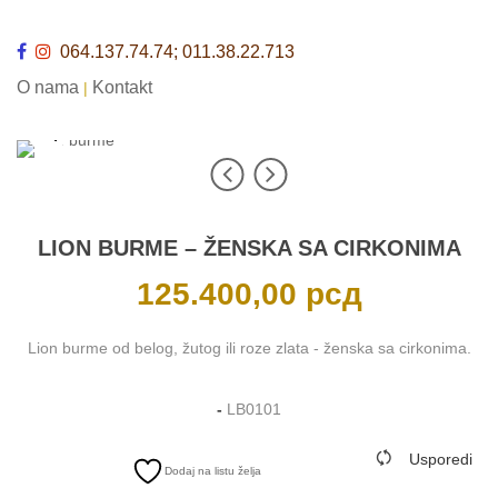
064.137.74.74; 011.38.22.713
O nama
Kontakt
|
LION BURME – ŽENSKA SA CIRKONIMA
125.400,00
рсд
Lion burme od belog, žutog ili roze zlata - ženska sa cirkonima.
-
LB0101
Usporedi
Dodaj na listu želja