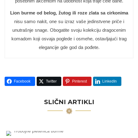
posebnim akcentom na udobnost koja traje cele dane.
Lion burme od belog, žutog ili roze zlata sa cirkonima
nisu samo nakit, one su izraz vaše jedinstvene priče i
unutrašnje snage. Obogatite svoju kolekciju dragocenim
komadom koji osvaja poglede i osmehe, ostavljajući trag
elegancije gde god da pođete.
Facebook
Twitter
Pinterest
LinkedIn
SLIČNI ARTIKLI