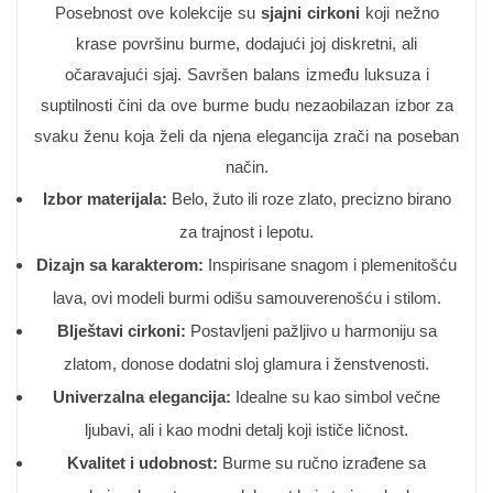
Posebnost ove kolekcije su
sjajni cirkoni
koji nežno
krase površinu burme, dodajući joj diskretni, ali
očaravajući sjaj. Savršen balans između luksuza i
suptilnosti čini da ove burme budu nezaobilazan izbor za
svaku ženu koja želi da njena elegancija zrači na poseban
način.
Izbor materijala:
Belo, žuto ili roze zlato, precizno birano
za trajnost i lepotu.
Dizajn sa karakterom:
Inspirisane snagom i plemenitošću
lava, ovi modeli burmi odišu samouverenošću i stilom.
Blještavi cirkoni:
Postavljeni pažljivo u harmoniju sa
zlatom, donose dodatni sloj glamura i ženstvenosti.
Univerzalna elegancija:
Idealne su kao simbol večne
ljubavi, ali i kao modni detalj koji ističe ličnost.
Kvalitet i udobnost:
Burme su ručno izrađene sa