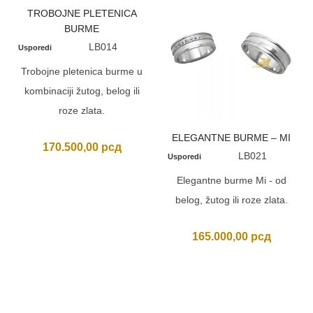
TROBOJNE PLETENICA
BURME
LB014
Usporedi
Trobojne pletenica burme u
kombinaciji žutog, belog ili
roze zlata.
ELEGANTNE BURME – MI
170.500,00
рсд
LB021
Usporedi
Elegantne burme Mi - od
belog, žutog ili roze zlata.
165.000,00
рсд