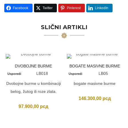
Facebook
Twitter
Pinterest
LinkedIn
SLIČNI ARTIKLI
DVOBOJNE BURME
BOGATE MASIVNE BURME
LB018
LB05
Usporedi
Usporedi
Dvobojne burme u kombinaciji
bogate masivne burme
belog, žutog ili roze zlata.
146.300,00
рсд
97.900,00
рсд