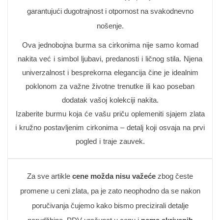
garantujući dugotrajnost i otpornost na svakodnevno
nošenje.
Ova jednobojna burma sa cirkonima nije samo komad
nakita već i simbol ljubavi, predanosti i ličnog stila. Njena
univerzalnost i besprekorna elegancija čine je idealnim
poklonom za važne životne trenutke ili kao poseban
dodatak vašoj kolekciji nakita.
Izaberite burmu koja će vašu priču oplemeniti sjajem zlata
i kružno postavljenim cirkonima – detalj koji osvaja na prvi
pogled i traje zauvek.
Za sve artikle
cene možda nisu važeće
zbog česte
promene u ceni zlata, pa je zato neophodno da se nakon
poručivanja čujemo kako bismo precizirali detalje