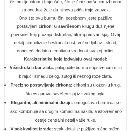
čistom ljepotom i trajnošću, što je čini savršenim izborom
za one koji žele da njihova priča traje zauvek.
Ono što ovu burmu čini posebnom jeste pažljivo
postavljeni
cirkoni u savršenom krugu
duž njene
površine, koji pružaju diskretan, ali impresivan sjaj. Ovaj
detalj simbolizuje beskonačnost, večnu ljubav i sklad,
donoseći dodatnu emotivnu vrednost svakoj prilici.
Karakteristike koje izdvajaju ovaj model:
Višestruki izbor zlata:
prilagodite burmu sopstvenom stilu
birajući između belog, žutog ili nežnog roze zlata.
Precizno postavljanje cirkona:
cirkoni su uloženi u krug,
što osigurava savršen sjaj iz svakog ugla.
Elegantni, ali minimalni dizajn:
omogućava burmi da se
lako kombinuje sa drugim komadima nakita, a istovremeno
ostaje centralni detalj vaše ruke.
Visok kvalitet izrade:
svaki detalj je pažljivo ručno rađen,