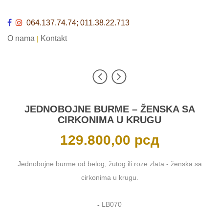
064.137.74.74; 011.38.22.713
O nama
Kontakt
|
JEDNOBOJNE BURME – ŽENSKA SA
CIRKONIMA U KRUGU
129.800,00
рсд
Jednobojne burme od belog, žutog ili roze zlata - ženska sa
cirkonima u krugu.
-
LB070