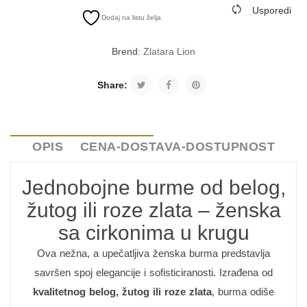
Usporedi
Dodaj na listu želja
Brend:
Zlatara Lion
Share:
OPIS
CENA-DOSTAVA-DOSTUPNOST
Jednobojne burme od belog,
žutog ili roze zlata – ženska
sa cirkonima u krugu
Ova nežna, a upečatljiva ženska burma predstavlja
savršen spoj elegancije i sofisticiranosti. Izrađena od
kvalitetnog belog, žutog ili roze zlata
, burma odiše