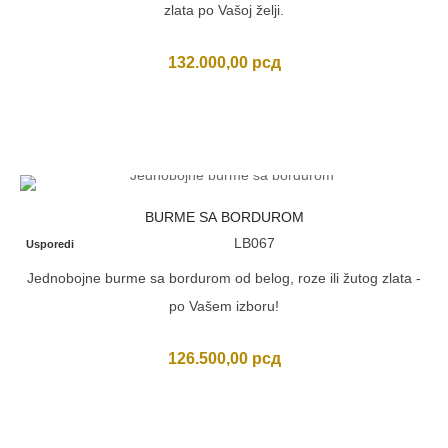
zlata po Vašoj želji.
132.000,00
рсд
BURME SA BORDUROM
LB067
Usporedi
Jednobojne burme sa bordurom od belog, roze ili žutog zlata -
po Vašem izboru!
126.500,00
рсд