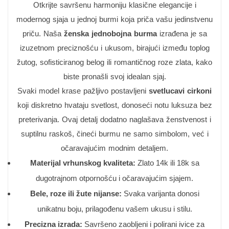
Otkrijte savršenu harmoniju klasične elegancije i
modernog sjaja u jednoj burmi koja priča vašu jedinstvenu
priču. Naša
ženska jednobojna burma
izrađena je sa
izuzetnom preciznošću i ukusom, birajući između toplog
žutog, sofisticiranog belog ili romantičnog roze zlata, kako
biste pronašli svoj idealan sjaj.
Svaki model krase pažljivo postavljeni
svetlucavi cirkoni
koji diskretno hvataju svetlost, donoseći notu luksuza bez
preterivanja. Ovaj detalj dodatno naglašava ženstvenost i
suptilnu raskoš, čineći burmu ne samo simbolom, već i
očaravajućim modnim detaljem.
Materijal vrhunskog kvaliteta:
Zlato 14k ili 18k sa
dugotrajnom otpornošću i očaravajućim sjajem.
Bele, roze ili žute nijanse:
Svaka varijanta donosi
unikatnu boju, prilagođenu vašem ukusu i stilu.
Precizna izrada:
Savršeno zaobljeni i polirani ivice za