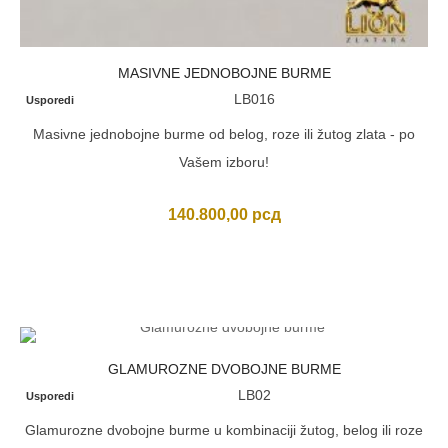
MASIVNE JEDNOBOJNE BURME
LB016
Usporedi
Masivne jednobojne burme od belog, roze ili žutog zlata - po
Vašem izboru!
140.800,00
рсд
GLAMUROZNE DVOBOJNE BURME
LB02
Usporedi
Glamurozne dvobojne burme u kombinaciji žutog, belog ili roze