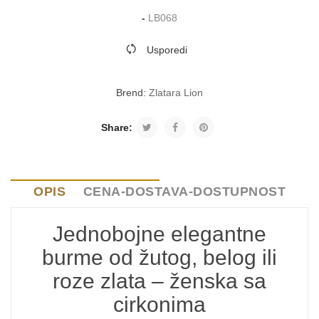
-
LB068
Usporedi
Brend:
Zlatara Lion
Share:
OPIS
CENA-DOSTAVA-DOSTUPNOST
Jednobojne elegantne
burme od žutog, belog ili
roze zlata – ženska sa
cirkonima