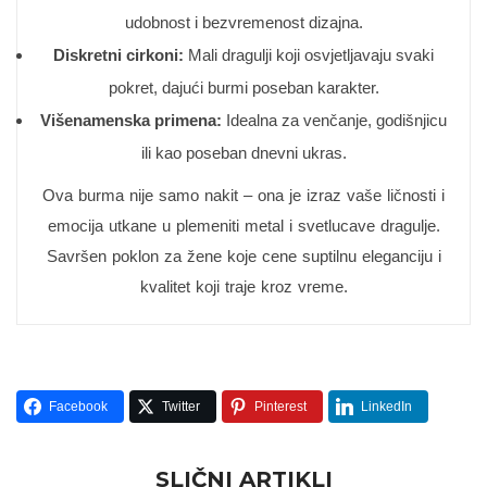
udobnost i bezvremenost dizajna.
Diskretni cirkoni:
Mali dragulji koji osvjetljavaju svaki
pokret, dajući burmi poseban karakter.
Višenamenska primena:
Idealna za venčanje, godišnjicu
ili kao poseban dnevni ukras.
Ova burma nije samo nakit – ona je izraz vaše ličnosti i
emocija utkane u plemeniti metal i svetlucave dragulje.
Savršen poklon za žene koje cene suptilnu eleganciju i
kvalitet koji traje kroz vreme.
Facebook
Twitter
Pinterest
LinkedIn
SLIČNI ARTIKLI