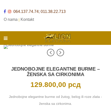
064.137.74.74; 011.38.22.713
O nama
Kontakt
|
JEDNOBOJNE ELEGANTNE BURME –
ŽENSKA SA CIRKONIMA
129.800,00
рсд
Jednobojne elegantne burme od žutog, belog ili roze zlata -
ženska sa cirkonima.