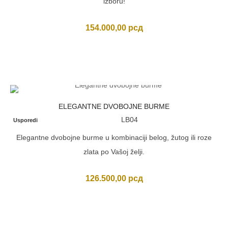
izboru!
154.000,00
рсд
ELEGANTNE DVOBOJNE BURME
LB04
Usporedi
Elegantne dvobojne burme u kombinaciji belog, žutog ili roze
zlata po Vašoj želji.
126.500,00
рсд