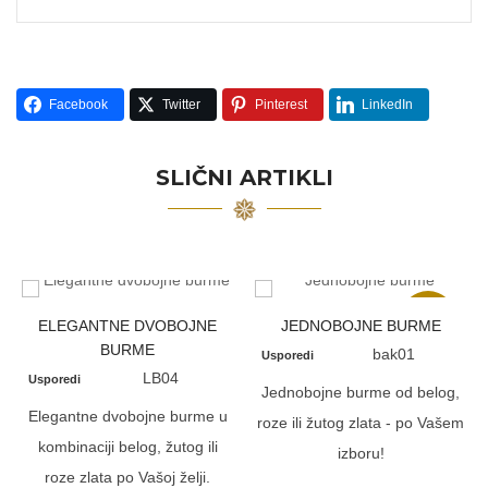
Facebook
Twitter
Pinterest
LinkedIn
SLIČNI ARTIKLI
Akcija
ELEGANTNE DVOBOJNE
JEDNOBOJNE BURME
BURME
bak01
Usporedi
LB04
Usporedi
Jednobojne burme od belog,
Elegantne dvobojne burme u
roze ili žutog zlata - po Vašem
kombinaciji belog, žutog ili
izboru!
roze zlata po Vašoj želji.