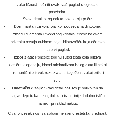
vašu ličnost i učiniti svaki vaš pogled u ogledalo
posebnim.
Svaki detalj ovog nakita nosi svoju priču:
Dominantan cirkon:
Sjaj koji podseća na dihtotomu
između dijamanta i modernog kristala, cirkon na ovom
privesku osvaja dubinom boje i blistavošću koja očarava
na prvi pogled.
Izbor zlata:
Ponesite toplinu žutog zlata koja priziva
klasičnu eleganciju, hladni minimalizam belog zlata ili nežni
i romantični prizvuk roze zlata, prilagođen svakoj prilici i
stilu.
Umetnički dizajn:
Svaki detalj pažljivo je oblikovan da
naglasi lepotu kamena, dok rafinirane linije dodatno ističu
harmoniju i sklad nakita.
Ovaj privezak nosi sa sobom ne samo estetsku vrednost,