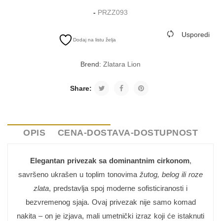
-
PRZZ093
Usporedi
Dodaj na listu želja
Brend:
Zlatara Lion
Share:
OPIS
CENA-DOSTAVA-DOSTUPNOST
Elegantan privezak sa dominantnim cirkonom
,
savršeno ukrašen u toplim tonovima
žutog, belog ili roze
zlata
, predstavlja spoj moderne sofisticiranosti i
bezvremenog sjaja. Ovaj privezak nije samo komad
nakita – on je izjava, mali umetnički izraz koji će istaknuti