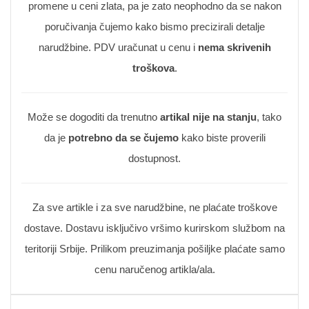
promene u ceni zlata, pa je zato neophodno da se nakon
poručivanja čujemo kako bismo precizirali detalje
narudžbine. PDV uračunat u cenu i
nema skrivenih
troškova
.
Može se dogoditi da trenutno
artikal nije na stanju
, tako
da je
potrebno da se čujemo
kako biste proverili
dostupnost.
Za sve artikle i za sve narudžbine, ne plaćate troškove
dostave. Dostavu isključivo vršimo kurirskom službom na
teritoriji Srbije. Prilikom preuzimanja pošiljke plaćate samo
cenu naručenog artikla/ala.