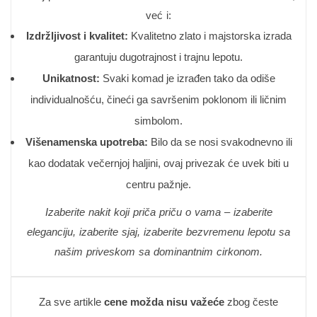
već i:
Izdržljivost i kvalitet:
Kvalitetno zlato i majstorska izrada
garantuju dugotrajnost i trajnu lepotu.
Unikatnost:
Svaki komad je izrađen tako da odiše
individualnošću, čineći ga savršenim poklonom ili ličnim
simbolom.
Višenamenska upotreba:
Bilo da se nosi svakodnevno ili
kao dodatak večernjoj haljini, ovaj privezak će uvek biti u
centru pažnje.
Izaberite nakit koji priča priču o vama – izaberite
eleganciju, izaberite sjaj, izaberite bezvremenu lepotu sa
našim priveskom sa dominantnim cirkonom.
Za sve artikle
cene možda nisu važeće
zbog česte