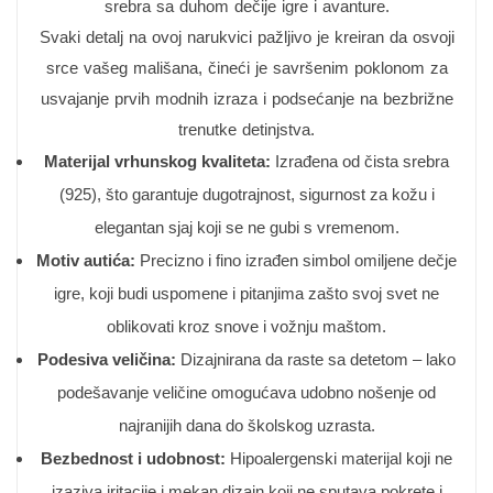
srebra sa duhom dečije igre i avanture.
Svaki detalj na ovoj narukvici pažljivo je kreiran da osvoji
srce vašeg mališana, čineći je savršenim poklonom za
usvajanje prvih modnih izraza i podsećanje na bezbrižne
trenutke detinjstva.
Materijal vrhunskog kvaliteta:
Izrađena od čista srebra
(925), što garantuje dugotrajnost, sigurnost za kožu i
elegantan sjaj koji se ne gubi s vremenom.
Motiv autića:
Precizno i fino izrađen simbol omiljene dečje
igre, koji budi uspomene i pitanjima zašto svoj svet ne
oblikovati kroz snove i vožnju maštom.
Podesiva veličina:
Dizajnirana da raste sa detetom – lako
podešavanje veličine omogućava udobno nošenje od
najranijih dana do školskog uzrasta.
Bezbednost i udobnost:
Hipoalergenski materijal koji ne
izaziva iritacije i mekan dizajn koji ne sputava pokrete i