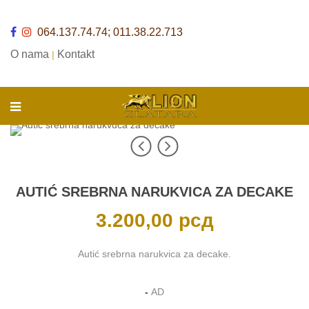
064.137.74.74; 011.38.22.713
O nama
Kontakt
|
AUTIĆ SREBRNA NARUKVICA ZA DECAKE
3.200,00
рсд
Autić srebrna narukvica za decake.
-
AD