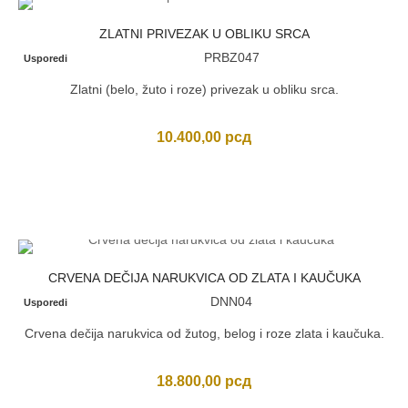
ZLATNI PRIVEZAK U OBLIKU SRCA
PRBZ047
Usporedi
Zlatni (belo, žuto i roze) privezak u obliku srca.
10.400,00
рсд
CRVENA DEČIJA NARUKVICA OD ZLATA I KAUČUKA
DNN04
Usporedi
Crvena dečija narukvica od žutog, belog i roze zlata i kaučuka.
18.800,00
рсд