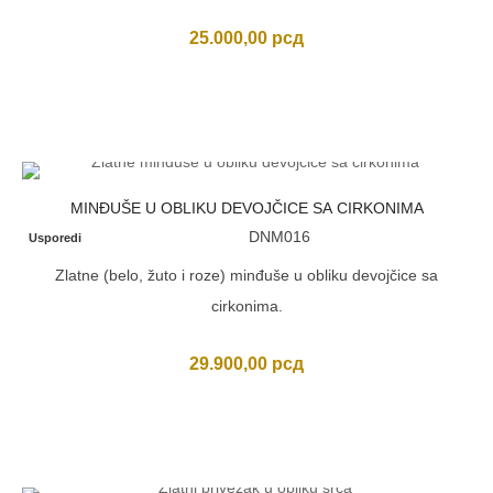
25.000,00
рсд
MINĐUŠE U OBLIKU DEVOJČICE SA CIRKONIMA
DNM016
Usporedi
Zlatne (belo, žuto i roze) minđuše u obliku devojčice sa
cirkonima.
29.900,00
рсд