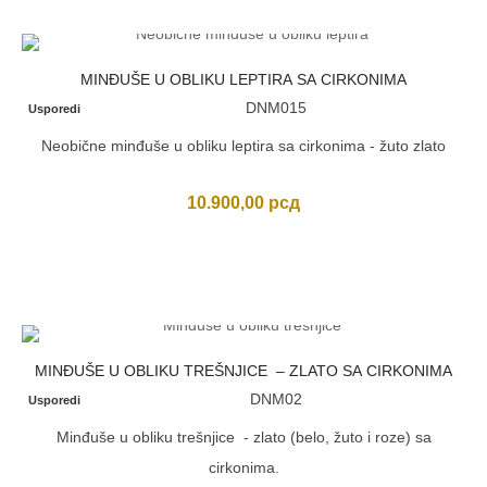
MINĐUŠE U OBLIKU LEPTIRA SA CIRKONIMA
DNM015
Usporedi
Neobične minđuše u obliku leptira sa cirkonima - žuto zlato
10.900,00
рсд
MINĐUŠE U OBLIKU TREŠNJICE – ZLATO SA CIRKONIMA
DNM02
Usporedi
Minđuše u obliku trešnjice - zlato (belo, žuto i roze) sa
cirkonima.