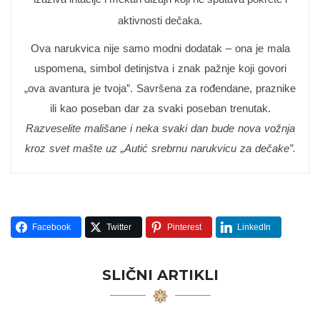
aktivnosti dečaka.
Ova narukvica nije samo modni dodatak – ona je mala
uspomena, simbol detinjstva i znak pažnje koji govori
„ova avantura je tvoja”. Savršena za rođendane, praznike
ili kao poseban dar za svaki poseban trenutak.
Razveselite mališane i neka svaki dan bude nova vožnja
kroz svet mašte uz „Autić srebrnu narukvicu za dečake”.
Facebook
Twitter
Pinterest
LinkedIn
SLIČNI ARTIKLI