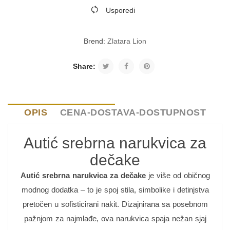
Usporedi
Brend:
Zlatara Lion
Share:
OPIS
CENA-DOSTAVA-DOSTUPNOST
Autić srebrna narukvica za
dečake
Autić srebrna narukvica za dečake
je više od običnog
modnog dodatka – to je spoj stila, simbolike i detinjstva
pretočen u sofisticirani nakit. Dizajnirana sa posebnom
pažnjom za najmlađe, ova narukvica spaja nežan sjaj