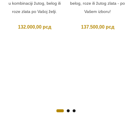
u kombinaciji žutog, belog ili
belog, roze ili žutog zlata - po
roze zlata po Vašoj želji.
Vašem izboru!
132.000,00
рсд
137.500,00
рсд