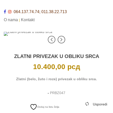
064.137.74.74; 011.38.22.713
O nama
Kontakt
|
ZLATNI PRIVEZAK U OBLIKU SRCA
10.400,00
рсд
Zlatni (belo, žuto i roze) privezak u obliku srca.
-
PRBZ047
Usporedi
Dodaj na listu želja