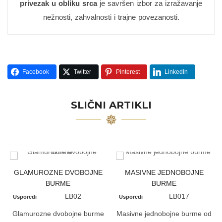
privezak u obliku srca
je savršen izbor za izražavanje
nežnosti, zahvalnosti i trajne povezanosti.
Facebook
Twitter
Pinterest
LinkedIn
SLIČNI ARTIKLI
GLAMUROZNE DVOBOJNE
MASIVNE JEDNOBOJNE
BURME
BURME
LB02
LB017
Usporedi
Usporedi
Glamurozne dvobojne burme
Masivne jednobojne burme od