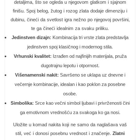
detaljima, što se ogleda u njegovom glatkom i sjajnom
finišu. Spoj belog, žutog i rozog zlata dodaje dimenziju i
dubinu, čineći da svetlost igra nežno po njegovoj površini,
te ga čineći idealnim za svaku priliku.
Jedinstven dizajn:
Kombinacija tri vrste zlata predstavlja
jedinstven spoj klasičnog i modernog stila.
Vrhunski kvalitet:
Izrađen od najfinijih materijala, pruža
dugotrajnu lepotu i otpornost.
Višenamenski nakit:
Savršeno se uklapa uz dnevne i
večernje kombinacije, idealan i kao poklon za posebne
osobe.
Simbolika:
Srce kao večni simbol ljubavi i privrženosti čini
ga emotivnom vrednošću za svakoga ko ga nosi.
Uložite u komad nakita koji ne samo da naglašava vaš
stil, već i donosi posebnu vrednost i značenje.
Zlatni