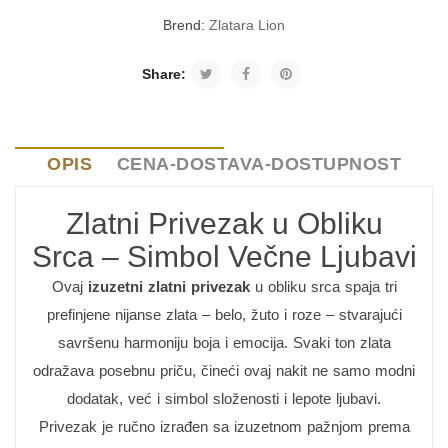
Brend:
Zlatara Lion
Share:
OPIS
CENA-DOSTAVA-DOSTUPNOST
Zlatni Privezak u Obliku
Srca – Simbol Večne Ljubavi
Ovaj
izuzetni zlatni privezak
u obliku srca spaja tri
prefinjene nijanse zlata – belo, žuto i roze – stvarajući
savršenu harmoniju boja i emocija. Svaki ton zlata
odražava posebnu priču, čineći ovaj nakit ne samo modni
dodatak, već i simbol složenosti i lepote ljubavi.
Privezak je ručno izrađen sa izuzetnom pažnjom prema