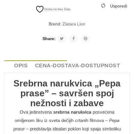
Usporedi
Dodaj na listu želja
Brend:
Zlatara Lion
Share:
OPIS
CENA-DOSTAVA-DOSTUPNOST
Srebrna narukvica „Pepa
prase” – savršen spoj
nežnosti i zabave
Ova jedinstvena
srebrna narukvica
posvećena
omiljenom liku iz sveta dečijih crtanih filmova –
Pepa
prase
– predstavlja idealan poklon koji spaja simboliku