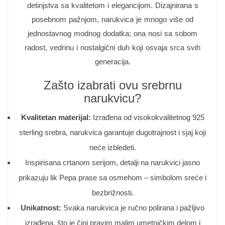
detinjstva sa kvalitetom i elegancijom. Dizajnirana s
posebnom pažnjom, narukvica je mnogo više od
jednostavnog modnog dodatka; ona nosi sa sobom
radost, vedrinu i nostalgični duh koji osvaja srca svih
generacija.
Zašto izabrati ovu srebrnu
narukvicu?
Kvalitetan materijal:
Izrađena od visokokvalitetnog 925
sterling srebra, narukvica garantuje dugotrajnost i sjaj koji
neće izbledeti.
Inspirisana crtanom serijom, detalji na narukvici jasno
prikazuju lik Pepa prase sa osmehom – simbolom sreće i
bezbrižnosti.
Unikatnost:
Svaka narukvica je ručno polirana i pažljivo
izrađena, što je čini pravim malim umetničkim delom i