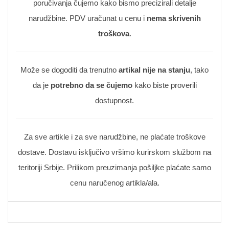
poručivanja čujemo kako bismo precizirali detalje
narudžbine. PDV uračunat u cenu i
nema skrivenih
troškova
.
Može se dogoditi da trenutno
artikal nije na stanju
, tako
da je
potrebno da se čujemo
kako biste proverili
dostupnost.
Za sve artikle i za sve narudžbine, ne plaćate troškove
dostave. Dostavu isključivo vršimo kurirskom službom na
teritoriji Srbije. Prilikom preuzimanja pošiljke plaćate samo
cenu naručenog artikla/ala.