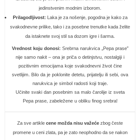
jedinstvenim modnim izborom.
Prilagodljivost:
Laka je za nošenje, pogodna je kako za
svakodnevne prilike, tako i za posebne trenutke kada želite
da istaknete svoj stil sa dozom igre i šarma.
Vrednost koju donosi:
Srebrna narukvica „Pepa prase”
nije samo nakit – ona je priča o detinjstvu, nostalgiji i
pozitivnim emocijama koje svakodnevni život čine
svetlijim. Bilo da je poklonite detetu, prijatelju ili sebi, ova
narukvica je simbol radosti koji traje.
Učinite svaki dan posebnim sa malo čarolije iz sveta
Pepa prase, zabeležene u obliku finog srebra!
Za sve artikle
cene možda nisu važeće
zbog česte
promene u ceni zlata, pa je zato neophodno da se nakon