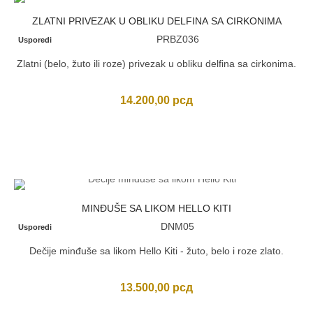
ZLATNI PRIVEZAK U OBLIKU DELFINA SA CIRKONIMA
PRBZ036
Usporedi
Zlatni (belo, žuto ili roze) privezak u obliku delfina sa cirkonima.
14.200,00
рсд
MINĐUŠE SA LIKOM HELLO KITI
DNM05
Usporedi
Dečije minđuše sa likom Hello Kiti - žuto, belo i roze zlato.
13.500,00
рсд