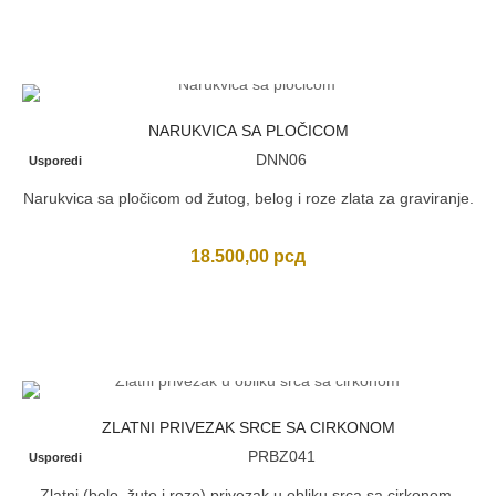
NARUKVICA SA PLOČICOM
DNN06
Usporedi
Narukvica sa pločicom od žutog, belog i roze zlata za graviranje.
18.500,00
рсд
ZLATNI PRIVEZAK SRCE SA CIRKONOM
PRBZ041
Usporedi
Zlatni (belo, žuto i roze) privezak u obliku srca sa cirkonom.