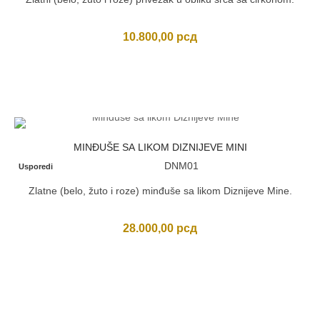
10.800,00
рсд
MINĐUŠE SA LIKOM DIZNIJEVE MINI
DNM01
Usporedi
Zlatne (belo, žuto i roze) minđuše sa likom Diznijeve Mine.
28.000,00
рсд