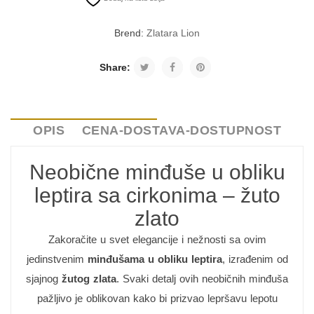
Brend:
Zlatara Lion
Share:
OPIS
CENA-DOSTAVA-DOSTUPNOST
Neobične minđuše u obliku
leptira sa cirkonima – žuto
zlato
Zakoračite u svet elegancije i nežnosti sa ovim
jedinstvenim
minđušama u obliku leptira
, izrađenim od
sjajnog
žutog zlata
. Svaki detalj ovih neobičnih minđuša
pažljivo je oblikovan kako bi prizvao lepršavu lepotu