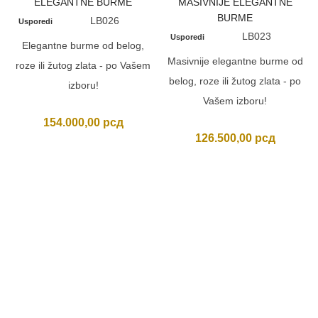
ELEGANTNE BURME
MASIVNIJE ELEGANTNE
BURME
LB026
Usporedi
LB023
Usporedi
Elegantne burme od belog,
Masivnije elegantne burme od
roze ili žutog zlata - po Vašem
belog, roze ili žutog zlata - po
izboru!
Vašem izboru!
154.000,00
рсд
126.500,00
рсд