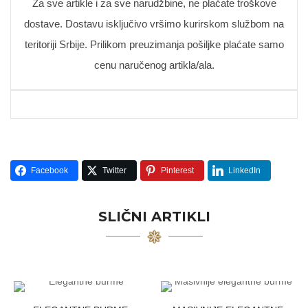
Za sve artikle i za sve narudžbine, ne plaćate troškove
dostave. Dostavu isključivo vršimo kurirskom službom na
teritoriji Srbije. Prilikom preuzimanja pošiljke plaćate samo
cenu naručenog artikla/ala.
Facebook
Twitter
Pinterest
LinkedIn
SLIČNI ARTIKLI