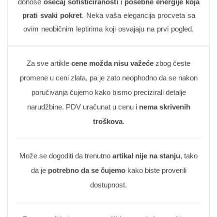
donose
osećaj sofisticiranosti
i
posebne energije koja
prati svaki pokret
. Neka vaša elegancija procveta sa
ovim neobičnim leptirima koji osvajaju na prvi pogled.
Za sve artikle
cene možda nisu važeće
zbog česte
promene u ceni zlata, pa je zato neophodno da se nakon
poručivanja čujemo kako bismo precizirali detalje
narudžbine. PDV uračunat u cenu i
nema skrivenih
troškova
.
Može se dogoditi da trenutno
artikal nije na stanju
, tako
da je
potrebno da se čujemo
kako biste proverili
dostupnost.