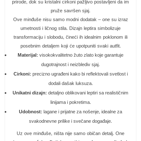
prirode, dok su kristalni cirkoni pažljivo postavljeni da im
pruže savršen sjaj.
Ove minđuše nisu samo modni dodatak – one su izraz
umetnosti i ličnog stila. Dizajn leptira simbolizuje
transformaciju i slobodu, čineći ih idealnim poklonom ili
posebnim detaljem koji će upotpuniti svaki autfit.
Materijal:
visokokvalitetno žuto zlato koje garantuje
dugotrajnost i neizblediv sjaj.
Cirkoni:
precizno ugrađeni kako bi reflektovali svetlost i
dodali dašak luksuza.
Unikatni dizajn:
detaljno oblikovani leptiri sa realističnim
linijama i pokretima.
Udobnost:
lagane i prijatne za nošenje, idealne za
svakodnevne prilike i svečane događaje.
Uz ove minđuše, ništa nije samo običan detalj. One