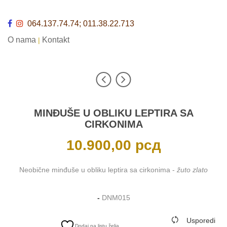
064.137.74.74; 011.38.22.713
O nama
Kontakt
|
MINĐUŠE U OBLIKU LEPTIRA SA
CIRKONIMA
10.900,00
рсд
Neobične minđuše u obliku leptira sa cirkonima -
žuto zlato
-
DNM015
Usporedi
Dodaj na listu želja