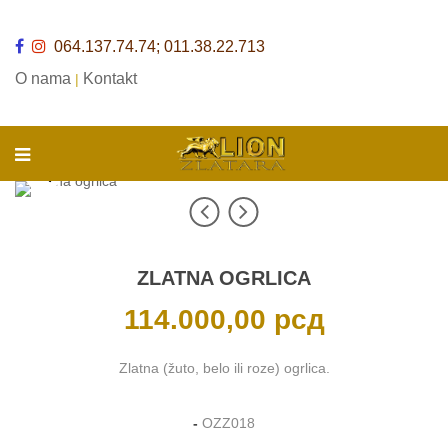
064.137.74.74; 011.38.22.713
O nama
Kontakt
|
ZLATNA OGRLICA
114.000,00
рсд
Zlatna (žuto, belo ili roze) ogrlica.
-
OZZ018