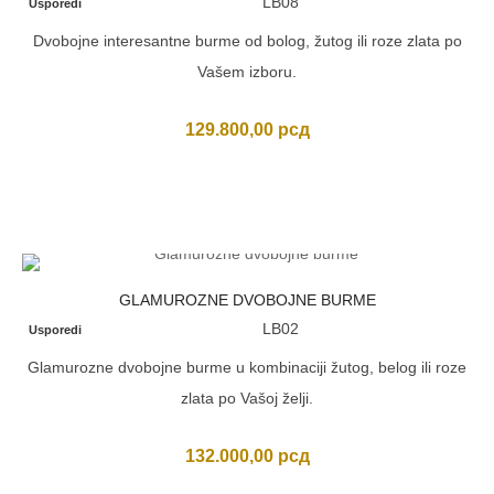
LB08
Usporedi
Dvobojne interesantne burme od bolog, žutog ili roze zlata po
Vašem izboru.
129.800,00
рсд
GLAMUROZNE DVOBOJNE BURME
LB02
Usporedi
Glamurozne dvobojne burme u kombinaciji žutog, belog ili roze
zlata po Vašoj želji.
132.000,00
рсд