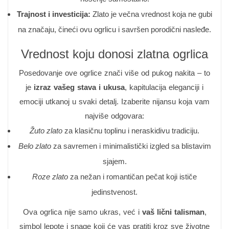
Trajnost i investicija:
Zlato je večna vrednost koja ne gubi
na značaju, čineći ovu ogrlicu i savršen porodični nasleđe.
Vrednost koju donosi zlatna ogrlica
Posedovanje ove ogrlice znači više od pukog nakita – to
je
izraz vašeg stava i ukusa
, kapitulacija eleganciji i
emociji utkanoj u svaki detalj. Izaberite nijansu koja vam
najviše odgovara:
Žuto zlato
za klasičnu toplinu i neraskidivu tradiciju.
Belo zlato
za savremen i minimalistički izgled sa blistavim
sjajem.
Roze zlato
za nežan i romantičan pečat koji ističe
jedinstvenost.
Ova ogrlica nije samo ukras, već i
vaš lični talisman
,
simbol lepote i snage koji će vas pratiti kroz sve životne