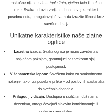
raskošne nijanse zlata:
toplo žuto
,
vječno belo
ili nežno
roze. Svaka od ovih varijanti donosi svoj karakter i
posebnu notu, omogućavajući vam da izrazite ličnost kroz
savršen detalj.
Unikatne karakteristike naše zlatne
ogrlice
Izuzetna izrada:
Svaka ogrlica je ručno završena s
najvećom pažnjom, garantujući besprekoran sjaj i
postojanost.
Višenamenska lepota:
Savršena kako za svakodnevno
nošenje, tako i za posebne prilike – od poslovnih sastanaka
do svečanih događaja.
Prilagodljiv dizajn:
Dostupna u različitim dužinama i
dezenima, omogućavajući slojevito kombinovanje ili
nošenje samostalno.