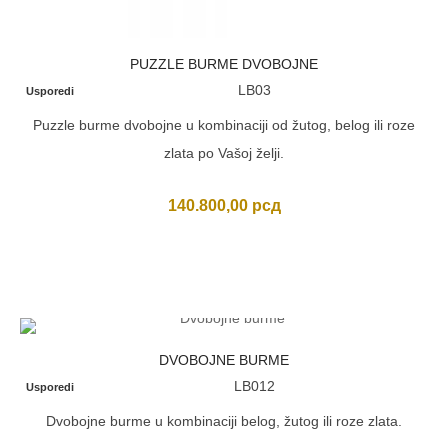
PUZZLE BURME DVOBOJNE
LB03
Usporedi
Puzzle burme dvobojne u kombinaciji od žutog, belog ili roze
zlata po Vašoj želji.
140.800,00
рсд
DVOBOJNE BURME
LB012
Usporedi
Dvobojne burme u kombinaciji belog, žutog ili roze zlata.