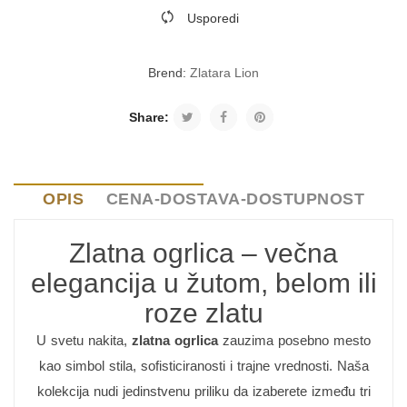
Usporedi
Brend:
Zlatara Lion
Share:
OPIS
CENA-DOSTAVA-DOSTUPNOST
Zlatna ogrlica – večna
elegancija u žutom, belom ili
roze zlatu
U svetu nakita,
zlatna ogrlica
zauzima posebno mesto
kao simbol stila, sofisticiranosti i trajne vrednosti. Naša
kolekcija nudi jedinstvenu priliku da izaberete između tri