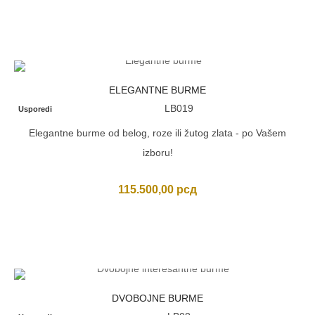
ELEGANTNE BURME
LB019
Usporedi
Elegantne burme od belog, roze ili žutog zlata - po Vašem
izboru!
115.500,00
рсд
DVOBOJNE BURME