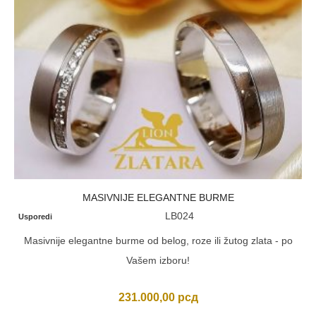
MASIVNIJE ELEGANTNE BURME
LB024
Usporedi
Masivnije elegantne burme od belog, roze ili žutog zlata - po
Vašem izboru!
231.000,00
рсд