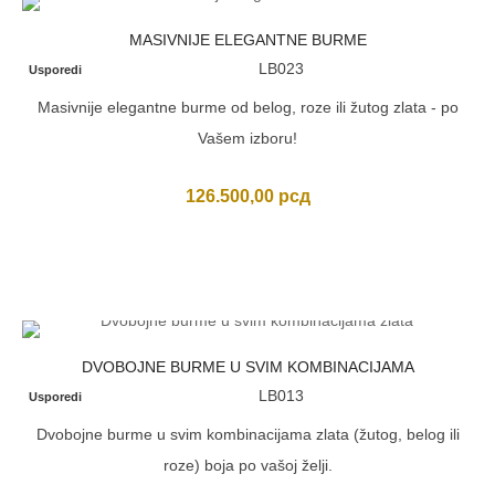
MASIVNIJE ELEGANTNE BURME
LB023
Usporedi
Masivnije elegantne burme od belog, roze ili žutog zlata - po
Vašem izboru!
126.500,00
рсд
DVOBOJNE BURME U SVIM KOMBINACIJAMA
LB013
Usporedi
Dvobojne burme u svim kombinacijama zlata (žutog, belog ili
roze) boja po vašoj želji.