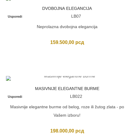
DVOBOJNA ELEGANCIJA
LB07
Usporedi
Neprolazna dvobojna elegancija
159.500,00
рсд
MASIVNIJE ELEGANTNE BURME
LB022
Usporedi
Masivnije elegantne burme od belog, roze ili žutog zlata - po
Vašem izboru!
198.000,00
рсд