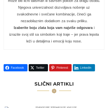
može biti lični talisman ili savršen poklon za dragu osobu.
Njegova univerzalnost dozvoljava nošenje uz
svakodnevne i svečane kombinacije, čineći ga
nezaobilaznim dodatkom za svaku priliku.
Izaberite boju zlata koja vam najviše odgovara
i
izrazite svoj stil sa simbolom koji traje – jer prava lepota
leži u detaljima i emociji koju nose.
Facebook
Twitter
Pinterest
LinkedIn
SLIČNI ARTIKLI