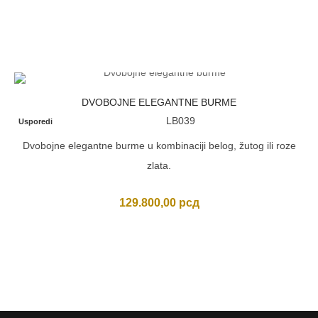
DVOBOJNE ELEGANTNE BURME
LB039
Usporedi
Dvobojne elegantne burme u kombinaciji belog, žutog ili roze
zlata.
129.800,00
рсд