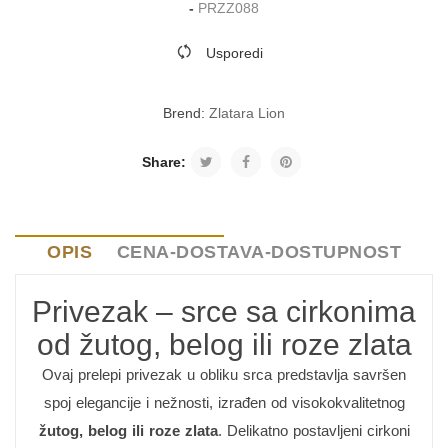
-
PRZZ088
Usporedi
Brend:
Zlatara Lion
Share:
OPIS
CENA-DOSTAVA-DOSTUPNOST
Privezak – srce sa cirkonima
od žutog, belog ili roze zlata
Ovaj prelepi privezak u obliku srca predstavlja savršen
spoj elegancije i nežnosti, izrađen od visokokvalitetnog
žutog, belog ili roze zlata
. Delikatno postavljeni cirkoni