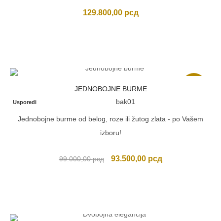
129.800,00
рсд
Akcija
JEDNOBOJNE BURME
bak01
Usporedi
Jednobojne burme od belog, roze ili žutog zlata - po Vašem
izboru!
Originalna
Trenutna
93.500,00
рсд
99.000,00
рсд
cena
cena
je
je:
bila:
93.500,00 рсд.
99.000,00 рсд.