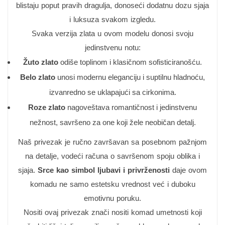
blistaju poput pravih dragulja, donoseći dodatnu dozu sjaja
i luksuza svakom izgledu.
Svaka verzija zlata u ovom modelu donosi svoju
jedinstvenu notu:
Žuto zlato
odiše toplinom i klasičnom sofisticiranošću.
Belo zlato
unosi modernu eleganciju i suptilnu hladnoću,
izvanredno se uklapajući sa cirkonima.
Roze zlato
nagoveštava romantičnost i jedinstvenu
nežnost, savršeno za one koji žele neobičan detalj.
Naš privezak je ručno završavan sa posebnom pažnjom
na detalje, vodeći računa o savršenom spoju oblika i
sjaja.
Srce kao simbol ljubavi i privrženosti
daje ovom
komadu ne samo estetsku vrednost već i duboku
emotivnu poruku.
Nositi ovaj privezak znači nositi komad umetnosti koji