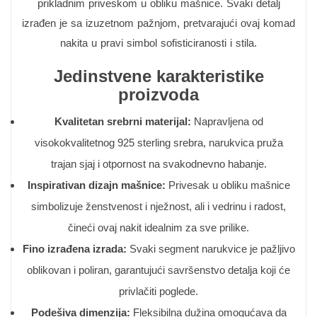
prikladnim priveskom u obliku mašnice. Svaki detalj
izrađen je sa izuzetnom pažnjom, pretvarajući ovaj komad
nakita u pravi simbol sofisticiranosti i stila.
Jedinstvene karakteristike
proizvoda
Kvalitetan srebrni materijal:
Napravljena od
visokokvalitetnog 925 sterling srebra, narukvica pruža
trajan sjaj i otpornost na svakodnevno habanje.
Inspirativan dizajn mašnice:
Privesak u obliku mašnice
simbolizuje ženstvenost i nježnost, ali i vedrinu i radost,
čineći ovaj nakit idealnim za sve prilike.
Fino izrađena izrada:
Svaki segment narukvice je pažljivo
oblikovan i poliran, garantujući savršenstvo detalja koji će
privlačiti poglede.
Podešiva dimenzija:
Fleksibilna dužina omogućava da