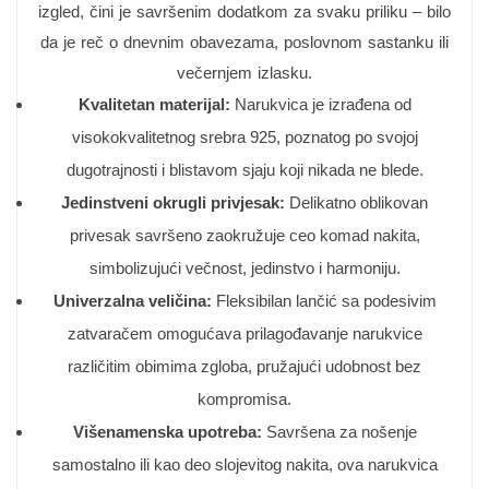
izgled, čini je savršenim dodatkom za svaku priliku – bilo
da je reč o dnevnim obavezama, poslovnom sastanku ili
večernjem izlasku.
Kvalitetan materijal:
Narukvica je izrađena od
visokokvalitetnog srebra 925, poznatog po svojoj
dugotrajnosti i blistavom sjaju koji nikada ne blede.
Jedinstveni okrugli privjesak:
Delikatno oblikovan
privesak savršeno zaokružuje ceo komad nakita,
simbolizujući večnost, jedinstvo i harmoniju.
Univerzalna veličina:
Fleksibilan lančić sa podesivim
zatvaračem omogućava prilagođavanje narukvice
različitim obimima zgloba, pružajući udobnost bez
kompromisa.
Višenamenska upotreba:
Savršena za nošenje
samostalno ili kao deo slojevitog nakita, ova narukvica