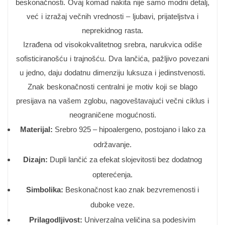
beskonačnosti. Ovaj komad nakita nije samo modni detalj,
već i izražaj večnih vrednosti – ljubavi, prijateljstva i
neprekidnog rasta.
Izrađena od visokokvalitetnog srebra, narukvica odiše
sofisticiranošću i trajnošću. Dva lančića, pažljivo povezani
u jedno, daju dodatnu dimenziju luksuza i jedinstvenosti.
Znak beskonačnosti centralni je motiv koji se blago
presijava na vašem zglobu, nagoveštavajući večni ciklus i
neograničene mogućnosti.
Materijal:
Srebro 925 – hipoalergeno, postojano i lako za
održavanje.
Dizajn:
Dupli lančić za efekat slojevitosti bez dodatnog
opterećenja.
Simbolika:
Beskonačnost kao znak bezvremenosti i
duboke veze.
Prilagodljivost:
Univerzalna veličina sa podesivim