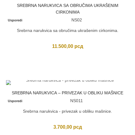
SREBRNA NARUKVICA SA OBRUČIMA UKRAŠENIM
CIRKONIMA
NS02
Usporedi
Srebrna narukvica sa obručima ukrašenim cirkonima.
11.500,00
рсд
SREBRNA NARUKVICA – PRIVEZAK U OBLIKU MAŠNICE
NS011
Usporedi
Srebrna narukvica - privezak u obliku mašnice.
3.700,00
рсд