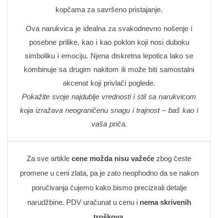
kopčama za savršeno pristajanje.
Ova narukvica je idealna za svakodnevno nošenje i
posebne prilike, kao i kao poklon koji nosi duboku
simboliku i emociju. Njena diskretna lepotica lako se
kombinuje sa drugim nakitom ili može biti samostalni
akcenat koji privlači poglede.
Pokažite svoje najdublje vrednosti i stil sa narukvicom
koja izražava neograničenu snagu i trajnost – baš kao i
vaša priča.
Za sve artikle
cene možda nisu važeće
zbog česte
promene u ceni zlata, pa je zato neophodno da se nakon
poručivanja čujemo kako bismo precizirali detalje
narudžbine. PDV uračunat u cenu i
nema skrivenih
troškova
.