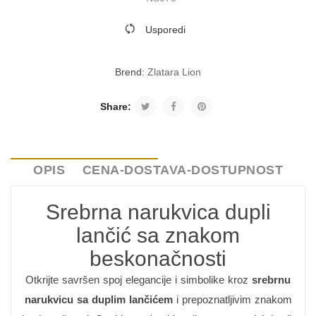
Usporedi
Brend:
Zlatara Lion
Share:
OPIS
CENA-DOSTAVA-DOSTUPNOST
Srebrna narukvica dupli
lančić sa znakom
beskonačnosti
Otkrijte savršen spoj elegancije i simbolike kroz
srebrnu
narukvicu sa duplim lančićem
i prepoznatljivim znakom