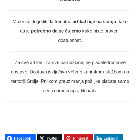
Može se dogoditi da trenutno
artikal nije na stanju
, tako
da je
potrebno da se čujemo
kako biste proverili
dostupnost.
Za sve artikle i za sve narudžbine, ne plaćate troškove
dostave. Dostavu isključivo vršimo kurirskom službom na
teritoriji Srbije. Prilikom preuzimanja pošiljke plaćate samo
cenu naručenog artikla/ala.
Facebook
Twitter
Pinterest
LinkedIn