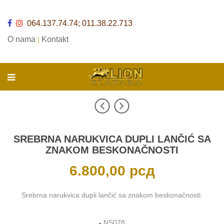
064.137.74.74; 011.38.22.713
O nama
Kontakt
|
SREBRNA NARUKVICA DUPLI LANČIĆ SA
ZNAKOM BESKONAČNOSTI
6.800,00
рсд
Srebrna narukvica dupli lančić sa znakom beskonačnosti.
-
NS078