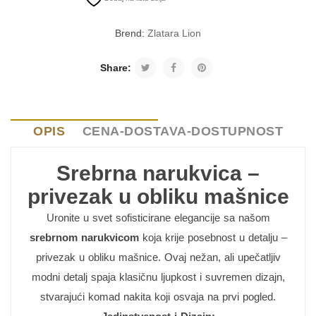
Brend:
Zlatara Lion
Share:
OPIS
CENA-DOSTAVA-DOSTUPNOST
Srebrna narukvica –
privezak u obliku mašnice
Uronite u svet sofisticirane elegancije sa našom
srebrnom narukvicom
koja krije posebnost u detalju –
privezak u obliku mašnice. Ovaj nežan, ali upečatljiv
modni detalj spaja klasičnu ljupkost i suvremen dizajn,
stvarajući komad nakita koji osvaja na prvi pogled.