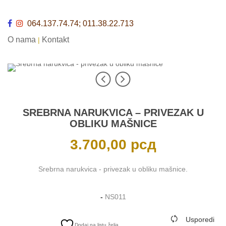
064.137.74.74; 011.38.22.713
O nama
Kontakt
|
SREBRNA NARUKVICA – PRIVEZAK U
OBLIKU MAŠNICE
3.700,00
рсд
Srebrna narukvica - privezak u obliku mašnice.
-
NS011
Usporedi
Dodaj na listu želja