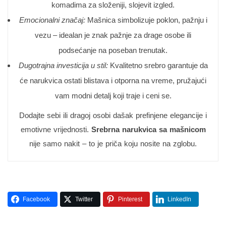
komadima za složeniji, slojevit izgled.
Emocionalni značaj:
Mašnica simbolizuje poklon, pažnju i
vezu – idealan je znak pažnje za drage osobe ili
podsećanje na poseban trenutak.
Dugotrajna investicija u stil:
Kvalitetno srebro garantuje da
će narukvica ostati blistava i otporna na vreme, pružajući
vam modni detalj koji traje i ceni se.
Dodajte sebi ili dragoj osobi dašak prefinjene elegancije i
emotivne vrijednosti.
Srebrna narukvica sa mašnicom
nije samo nakit – to je priča koju nosite na zglobu.
Facebook
Twitter
Pinterest
LinkedIn