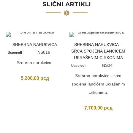
SLIČNI ARTIKLI
SREBRNA NARUKVICA
SREBRNA NARUKVICA –
SRCA SPOJENA LANČIĆEM
NS016
Usporedi
UKRAŠENIM CIRKONIMA
Srebrna narukvica.
NS04
Usporedi
Srebrna narukvica - srca
5.200,00
рсд
spojena lančićem ukrašenim
cirkonima.
7.700,00
рсд