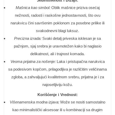
Jedinstvenost i Dizajn:
Mašnica kao simbol:
Oblik mašnice priziva osećaj
nežnosti, radosti i raskošne jednostavnosti, što ovu
narukvicu čini savršenim poklonom za posebne prilike ili
svakodnevni blagi luksuz.
Precizna izrada:
Svaki detalj priveska isklesan je sa
pažnjom, sjaj srebra je uravnotežen kako bi naglasio
delikatnost, ali i trajnost komada.
Veoma prijatna za nošenje:
Laka i pristupačna narukvica
sa podesivom kopčom, prilagodljiva je različitim veličinama
zgloba, a zahvaljujući kvalitetnom srebru, prijatna je i za
najosetljiviju kožu.
Korišćenje i Vrednost:
Višenamenska modna izjava:
Može se nositi samostalno
kao minimalistički aksesoar ili u kombinaciji sa drugim