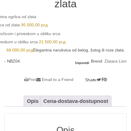
zlata
ca od zlata
95.000,00
рсд
iveskom u obliku srca
21.500,00
рсд
68.000,00
рсд
Elegantna narukvica od belog, žutog ili roze zlata.
-
NBZ04
Brend:
Zlatara Lion
Usporedi
Print
Email to a Friend
Share:
Opis
Cena-dostava-dostupnost
Opis