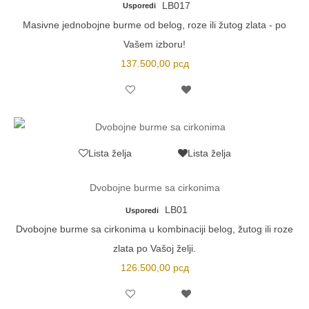
LB017
Usporedi
Masivne jednobojne burme od belog, roze ili žutog zlata - po
Vašem izboru!
137.500,00
рсд
Lista želja
Lista želja
Dvobojne burme sa cirkonima
LB01
Usporedi
Dvobojne burme sa cirkonima u kombinaciji belog, žutog ili roze
zlata po Vašoj želji.
126.500,00
рсд