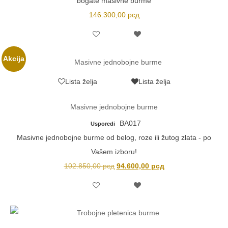
bogate masivne burme
146.300,00
рсд
Akcija
Lista želja
Lista želja
Masivne jednobojne burme
BA017
Usporedi
Masivne jednobojne burme od belog, roze ili žutog zlata - po
Vašem izboru!
Originalna
Trenutna
102.850,00
рсд
94.600,00
рсд
cena
cena
je
je:
bila:
94.600,00 рсд.
102.850,00 рсд.