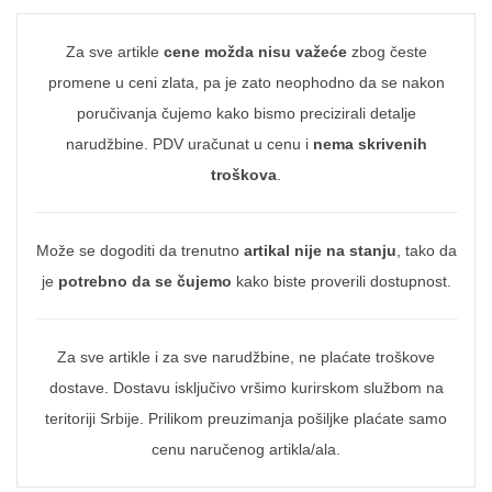
Za sve artikle
cene možda nisu važeće
zbog česte
promene u ceni zlata, pa je zato neophodno da se nakon
poručivanja čujemo kako bismo precizirali detalje
narudžbine. PDV uračunat u cenu i
nema skrivenih
troškova
.
Može se dogoditi da trenutno
artikal nije na stanju
, tako da
je
potrebno da se čujemo
kako biste proverili dostupnost.
Za sve artikle i za sve narudžbine, ne plaćate troškove
dostave. Dostavu isključivo vršimo kurirskom službom na
teritoriji Srbije. Prilikom preuzimanja pošiljke plaćate samo
cenu naručenog artikla/ala.