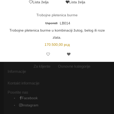
Lista želja
Lista želja
Trobojne pletenica burme
LB014
Usporedi
Trobojne pletenica burme u kombinaciji žutog, belog ili roze
zlata.
170.500,00
рсд
Za klijente
Osnovne kategorije
Informacije
Kontakt informacije
Posetite nas
Facebook
Instagram