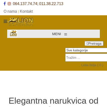
064.137.74.74; 011.38.22.713
O nama
Kontakt
|
≡
MENI
Pretraga
Lista želja (
0
)
Elegantna narukvica od