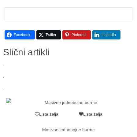
Facebook
Twitter
Pinterest
LinkedIn
Slični artikli
.
.
.
Lista želja
Lista želja
Masivne jednobojne burme