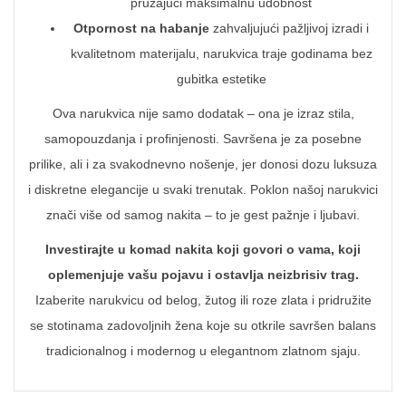
pružajući maksimalnu udobnost
Otpornost na habanje
zahvaljujući pažljivoj izradi i
kvalitetnom materijalu, narukvica traje godinama bez
gubitka estetike
Ova narukvica nije samo dodatak – ona je izraz stila,
samopouzdanja i profinjenosti. Savršena je za posebne
prilike, ali i za svakodnevno nošenje, jer donosi dozu luksuza
i diskretne elegancije u svaki trenutak. Poklon našoj narukvici
znači više od samog nakita – to je gest pažnje i ljubavi.
Investirajte u komad nakita koji govori o vama, koji
oplemenjuje vašu pojavu i ostavlja neizbrisiv trag.
Izaberite narukvicu od belog, žutog ili roze zlata i pridružite
se stotinama zadovoljnih žena koje su otkrile savršen balans
tradicionalnog i modernog u elegantnom zlatnom sjaju.