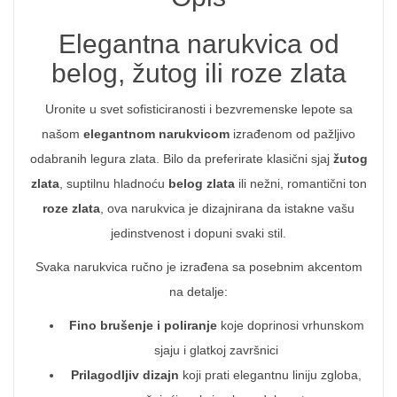
Elegantna narukvica od
belog, žutog ili roze zlata
Uronite u svet sofisticiranosti i bezvremenske lepote sa
našom
elegantnom narukvicom
izrađenom od pažljivo
odabranih legura zlata. Bilo da preferirate klasični sjaj
žutog
zlata
, suptilnu hladnoću
belog zlata
ili nežni, romantični ton
roze zlata
, ova narukvica je dizajnirana da istakne vašu
jedinstvenost i dopuni svaki stil.
Svaka narukvica ručno je izrađena sa posebnim akcentom
na detalje:
Fino brušenje i poliranje
koje doprinosi vrhunskom
sjaju i glatkoj završnici
Prilagodljiv dizajn
koji prati elegantnu liniju zgloba,