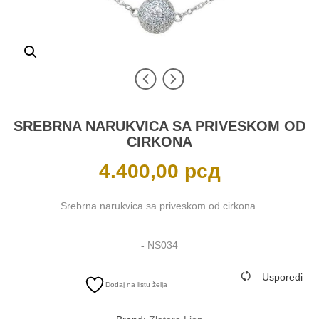
SREBRNA NARUKVICA SA PRIVESKOM OD
CIRKONA
4.400,00
рсд
Srebrna narukvica sa priveskom od cirkona.
-
NS034
Usporedi
Dodaj na listu želja