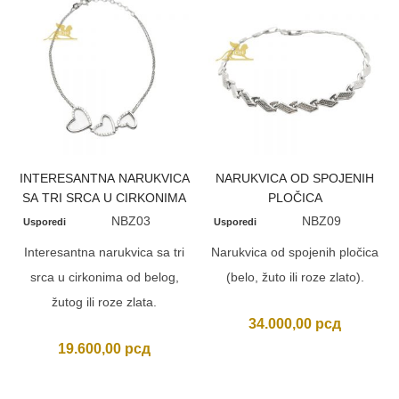
INTERESANTNA NARUKVICA
NARUKVICA OD SPOJENIH
SA TRI SRCA U CIRKONIMA
PLOČICA
NBZ03
NBZ09
Usporedi
Usporedi
Interesantna narukvica sa tri
Narukvica od spojenih pločica
srca u cirkonima od belog,
(belo, žuto ili roze zlato).
žutog ili roze zlata.
34.000,00
рсд
19.600,00
рсд