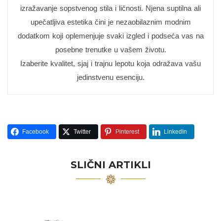
izražavanje sopstvenog stila i ličnosti. Njena suptilna ali
upečatljiva estetika čini je nezaobilaznim modnim
dodatkom koji oplemenjuje svaki izgled i podseća vas na
posebne trenutke u vašem životu.
Izaberite kvalitet, sjaj i trajnu lepotu koja odražava vašu
jedinstvenu esenciju.
Facebook
Twitter
Pinterest
LinkedIn
SLIČNI ARTIKLI