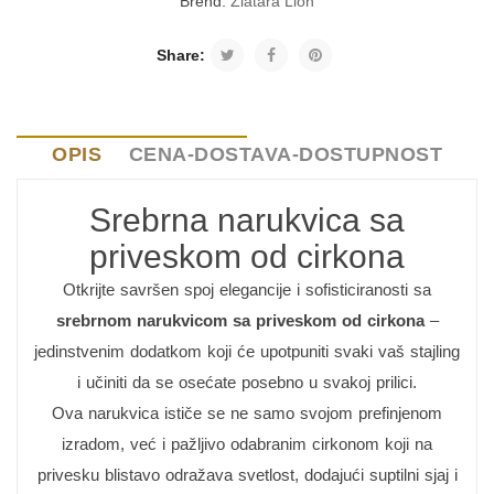
Brend:
Zlatara Lion
Share:
OPIS
CENA-DOSTAVA-DOSTUPNOST
Srebrna narukvica sa
priveskom od cirkona
Otkrijte savršen spoj elegancije i sofisticiranosti sa
srebrnom narukvicom sa priveskom od cirkona
–
jedinstvenim dodatkom koji će upotpuniti svaki vaš stajling
i učiniti da se osećate posebno u svakoj prilici.
Ova narukvica ističe se ne samo svojom prefinjenom
izradom, već i pažljivo odabranim cirkonom koji na
privesku blistavo odražava svetlost, dodajući suptilni sjaj i