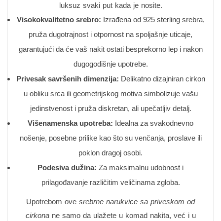
luksuz svaki put kada je nosite.
Visokokvalitetno srebro:
Izrađena od 925 sterling srebra,
pruža dugotrajnost i otpornost na spoljašnje uticaje,
garantujući da će vaš nakit ostati besprekorno lep i nakon
dugogodišnje upotrebe.
Privesak savršenih dimenzija:
Delikatno dizajniran cirkon
u obliku srca ili geometrijskog motiva simbolizuje vašu
jedinstvenost i pruža diskretan, ali upečatljiv detalj.
Višenamenska upotreba:
Idealna za svakodnevno
nošenje, posebne prilike kao što su venčanja, proslave ili
poklon dragoj osobi.
Podesiva dužina:
Za maksimalnu udobnost i
prilagođavanje različitim veličinama zgloba.
Upotrebom ove
srebrne narukvice sa priveskom od
cirkona
ne samo da ulažete u komad nakita, već i u