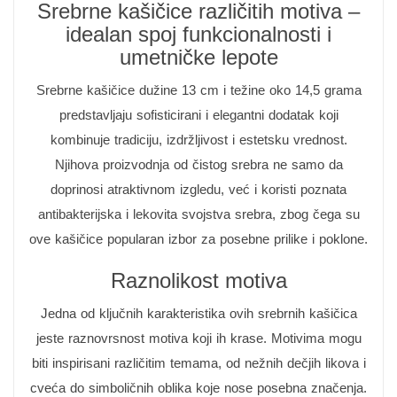
Srebrne kašičice različitih motiva –
idealan spoj funkcionalnosti i
umetničke lepote
Srebrne kašičice dužine 13 cm i težine oko 14,5 grama
predstavljaju sofisticirani i elegantni dodatak koji
kombinuje tradiciju, izdržljivost i estetsku vrednost.
Njihova proizvodnja od čistog srebra ne samo da
doprinosi atraktivnom izgledu, već i koristi poznata
antibakterijska i lekovita svojstva srebra, zbog čega su
ove kašičice popularan izbor za posebne prilike i poklone.
Raznolikost motiva
Jedna od ključnih karakteristika ovih srebrnih kašičica
jeste raznovrsnost motiva koji ih krase. Motivima mogu
biti inspirisani različitim temama, od nežnih dečjih likova i
cveća do simboličnih oblika koje nose posebna značenja.