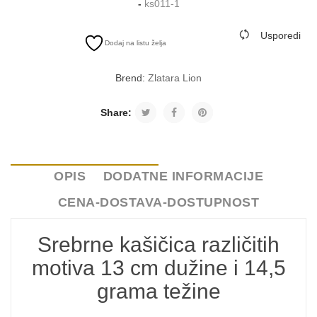
-
ks011-1
Usporedi
Dodaj na listu želja
Brend:
Zlatara Lion
Share:
OPIS
DODATNE INFORMACIJE
CENA-DOSTAVA-DOSTUPNOST
Srebrne kašičica različitih
motiva 13 cm dužine i 14,5
grama težine