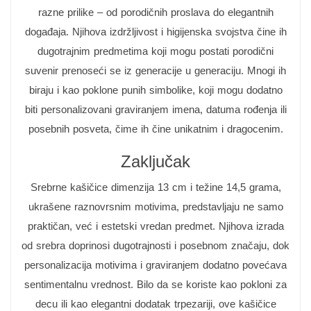
razne prilike – od porodičnih proslava do elegantnih
događaja. Njihova izdržljivost i higijenska svojstva čine ih
dugotrajnim predmetima koji mogu postati porodični
suvenir prenoseći se iz generacije u generaciju. Mnogi ih
biraju i kao poklone punih simbolike, koji mogu dodatno
biti personalizovani graviranjem imena, datuma rođenja ili
posebnih posveta, čime ih čine unikatnim i dragocenim.
Zaključak
Srebrne kašičice dimenzija 13 cm i težine 14,5 grama,
ukrašene raznovrsnim motivima, predstavljaju ne samo
praktičan, već i estetski vredan predmet. Njihova izrada
od srebra doprinosi dugotrajnosti i posebnom značaju, dok
personalizacija motivima i graviranjem dodatno povećava
sentimentalnu vrednost. Bilo da se koriste kao pokloni za
decu ili kao elegantni dodatak trpezariji, ove kašičice