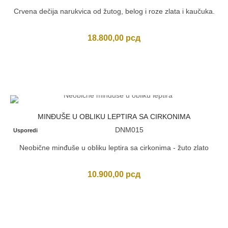
Crvena dečija narukvica od žutog, belog i roze zlata i kaučuka.
18.800,00
рсд
MINĐUŠE U OBLIKU LEPTIRA SA CIRKONIMA
DNM015
Usporedi
Neobične minđuše u obliku leptira sa cirkonima - žuto zlato
10.900,00
рсд