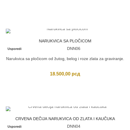
NARUKVICA SA PLOČICOM
DNN06
Usporedi
Narukvica sa pločicom od žutog, belog i roze zlata za graviranje.
18.500,00
рсд
CRVENA DEČIJA NARUKVICA OD ZLATA I KAUČUKA
DNN04
Usporedi