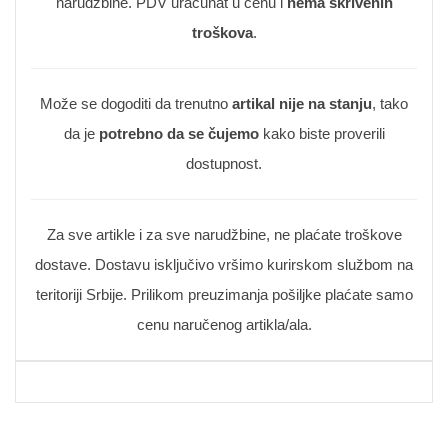
narudžbine. PDV uračunat u cenu i
nema skrivenih
troškova
.
Može se dogoditi da trenutno
artikal nije na stanju
, tako
da je
potrebno da se čujemo
kako biste proverili
dostupnost.
Za sve artikle i za sve narudžbine, ne plaćate troškove
dostave. Dostavu isključivo vršimo kurirskom službom na
teritoriji Srbije. Prilikom preuzimanja pošiljke plaćate samo
cenu naručenog artikla/ala.