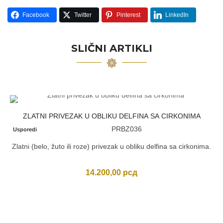
Facebook
Twitter
Pinterest
LinkedIn
SLIČNI ARTIKLI
ZLATNI PRIVEZAK U OBLIKU DELFINA SA CIRKONIMA
PRBZ036
Usporedi
Zlatni (belo, žuto ili roze) privezak u obliku delfina sa cirkonima.
14.200,00
рсд