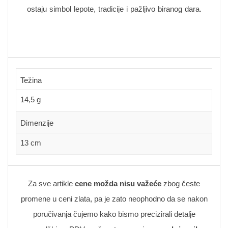
ostaju simbol lepote, tradicije i pažljivo biranog dara.
Težina
14,5 g
Dimenzije
13 cm
Za sve artikle
cene možda nisu važeće
zbog česte
promene u ceni zlata, pa je zato neophodno da se nakon
poručivanja čujemo kako bismo precizirali detalje