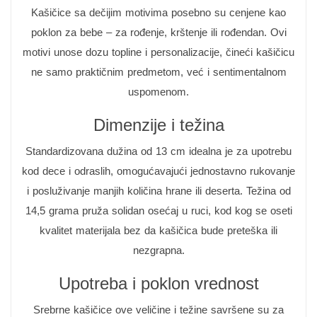
Kašičice sa dečijim motivima posebno su cenjene kao
poklon za bebe – za rođenje, krštenje ili rođendan. Ovi
motivi unose dozu topline i personalizacije, čineći kašičicu
ne samo praktičnim predmetom, već i sentimentalnom
uspomenom.
Dimenzije i težina
Standardizovana dužina od 13 cm idealna je za upotrebu
kod dece i odraslih, omogućavajući jednostavno rukovanje
i posluživanje manjih količina hrane ili deserta. Težina od
14,5 grama pruža solidan osećaj u ruci, kod kog se oseti
kvalitet materijala bez da kašičica bude preteška ili
nezgrapna.
Upotreba i poklon vrednost
Srebrne kašičice ove veličine i težine savršene su za