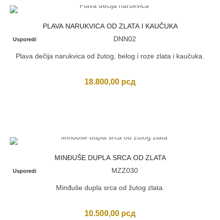
PLAVA NARUKVICA OD ZLATA I KAUČUKA
DNN02
Usporedi
Plava dečija narukvica od žutog, belog i roze zlata i kaučuka.
18.800,00
рсд
MINĐUŠE DUPLA SRCA OD ZLATA
MZZ030
Usporedi
Minđuše dupla srca od žutog zlata.
10.500,00
рсд