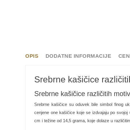
OPIS
DODATNE INFORMACIJE
CEN
Srebrne kašičice različi
Srebrne kašičice različitih motiv
Srebrne kašičice su oduvek bile simbol finog uk
cenjene one kašičice koje se izdvajaju po svojoj 
cm i težine od 14,5 grama, koje dolaze u različitim