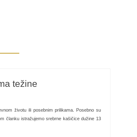
ama težine
nevnom životu ili posebnim prilikama. Posebno su
ovom članku istražujemo srebrne kašičice dužine 13