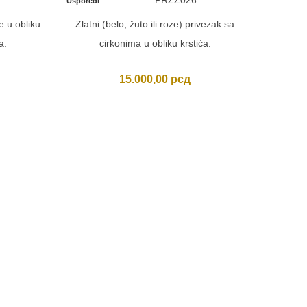
PRZZ026
Usporedi
e u obliku
Zlatni (belo, žuto ili roze) privezak sa
a.
cirkonima u obliku krstića.
15.000,00
рсд
BOGO
Usporedi
Zlatni (