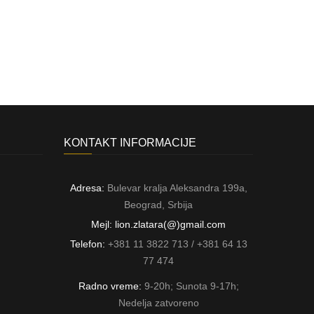
KONTAKT INFORMACIJE
Adresa:
Bulevar kralja Aleksandra 199a,
Beograd, Srbija
Mejl: lion.zlatara(@)gmail.com
Telefon:
+381 11 3822 713 / +381 64 13
77 474
Radno vreme:
9-20h; Sunota 9-17h;
Nedelja zatvoreno