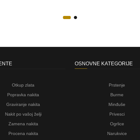
JENTE
OSNOVNE KATEGORIJE
Otkup zlata
Prstenje
Popravka nakita
Burme
Graviranje nakita
Minđuše
Nakit po vašoj želji
Privesci
Zamena nakita
Ogrlice
Procena nakita
Narukvice