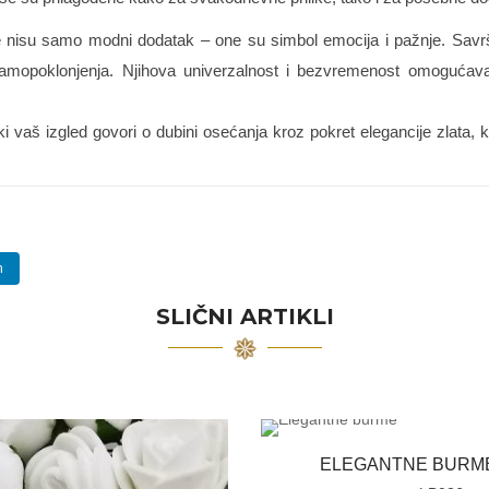
isu samo modni dodatak – one su simbol emocija i pažnje. Savršene
k samopoklonjenja. Njihova univerzalnost i bezvremenost omogućava
i vaš izgled govori o dubini osećanja kroz pokret elegancije zlata, k
n
SLIČNI ARTIKLI
ELEGANTNE BURM