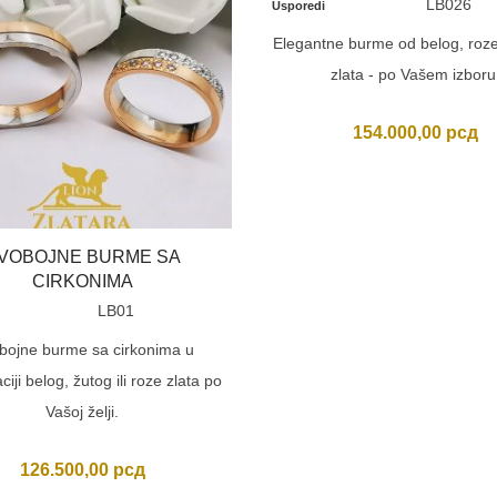
LB026
Usporedi
Elegantne burme od belog, roze 
zlata - po Vašem izboru
154.000,00
рсд
VOBOJNE BURME SA
CIRKONIMA
LB01
bojne burme sa cirkonima u
iji belog, žutog ili roze zlata po
Vašoj želji.
126.500,00
рсд