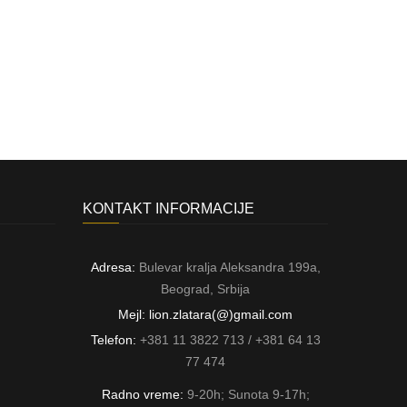
KONTAKT INFORMACIJE
Adresa:
Bulevar kralja Aleksandra 199a,
Beograd, Srbija
Mejl: lion.zlatara(@)gmail.com
Telefon:
+381 11 3822 713 / +381 64 13
77 474
Radno vreme:
9-20h; Sunota 9-17h;