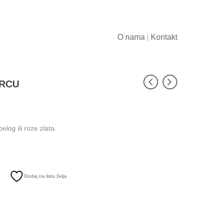
O nama
Kontakt
|
SRCU
log ili roze zlata.
Dodaj na listu želja