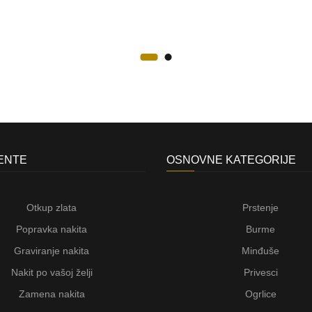
JENTE
OSNOVNE KATEGORIJE
Otkup zlata
Prstenje
Popravka nakita
Burme
Graviranje nakita
Minđuše
Nakit po vašoj želji
Privesci
Zamena nakita
Ogrlice