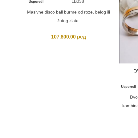
LB038
Usporedi
Masivne disco ball burme od roze, belog ili
žutog zlata.
107.800,00
рсд
D
Usporedi
Dvo
kombinac