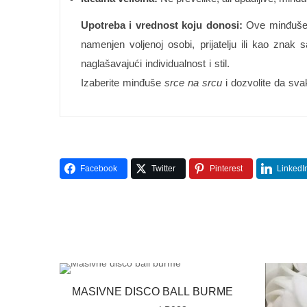
Upotreba i vrednost koju donosi:
Ove minđuše n
namenjen voljenoj osobi, prijatelju ili kao zna
naglašavajući individualnost i stil.
Izaberite minđuše
srce na srcu
i dozvolite da svak
Facebook
Twitter
Pinterest
LinkedI
MASIVNE DISCO BALL BURME