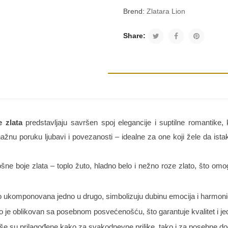
Brend:
Zlatara Lion
Share:
 zlata
predstavljaju savršen spoj elegancije i suptilne romantike, k
žnu poruku ljubavi i povezanosti – idealne za one koji žele da istak
ne boje zlata – toplo žuto, hladno belo i nežno roze zlato, što om
ivo ukomponovana jedno u drugo, simbolizuju dubinu emocija i harmon
 je oblikovan sa posebnom posvećenošću, što garantuje kvalitet i je
uše su prilagođene kako za svakodnevne prilike, tako i za posebne do