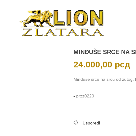
MINĐUŠE SRCE NA 
24.000,00
рсд
Minđuše srce na srcu od žutog, be
-
przz0220
Usporedi