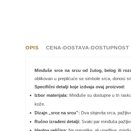
OPIS
CENA-DOSTAVA-DOSTUPNOST
Minđuše srce na srcu od žutog, belog ili roze
oblikovan u preplićuće se simbole srca, donosi sna
Specifični detalji koje izdvaja ovaj proizvod:
Izbor materijala:
Minđuše su dostupne u tri raskoš
kože.
Dizajn „srce na srcu”:
Dva slojevita srca, pažlj
Ručno izrađeni detalji:
Svaki par minđuša pažljivo
Idealna veličina:
Ne prevelike, ali upadljive, minđ