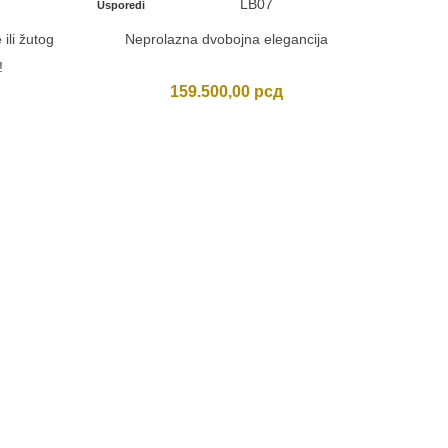
LB07
Usporedi
ili žutog
Neprolazna dvobojna elegancija
!
159.500,00
рсд
BO
Usporedi