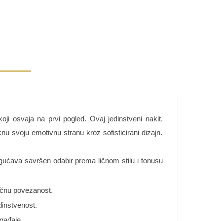
oji osvaja na prvi pogled. Ovaj jedinstveni nakit,
nu svoju emotivnu stranu kroz sofisticirani dizajn.
ogućava savršen odabir prema ličnom stilu i tonusu
ičnu povezanost.
dinstvenost.
gađaje.