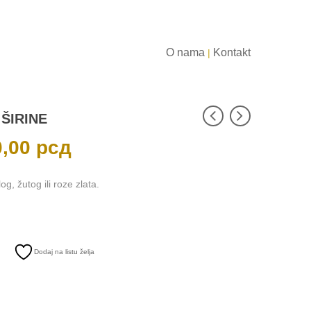
O nama
Kontakt
|
ŠIRINE
0,00
рсд
Trenutna
cena
je:
115.500,00 рсд.
.
, žutog ili roze zlata.
Dodaj na listu želja