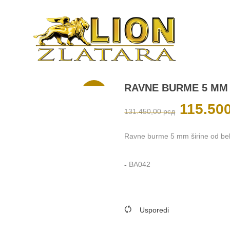
RAVNE BURME 5 MM 
Akcija
Originalna
115.50
131.450,00
рсд
cena
je
bila:
131.450,00 рсд
Ravne burme 5 mm širine od belog
-
BA042
Usporedi