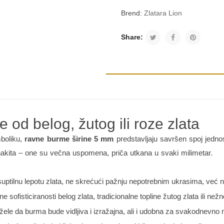
Brend:
Zlatara Lion
Share:
od belog, žutog ili roze zlata
mboliku,
ravne burme širine 5 mm
predstavljaju savršen spoj jednos
akita – one su večna uspomena, priča utkana u svaki milimetar.
 suptilnu lepotu zlata, ne skrećući pažnju nepotrebnim ukrasima, već 
 sofisticiranosti belog zlata, tradicionalne topline žutog zlata ili než
ele da burma bude vidljiva i izražajna, ali i udobna za svakodnevno 