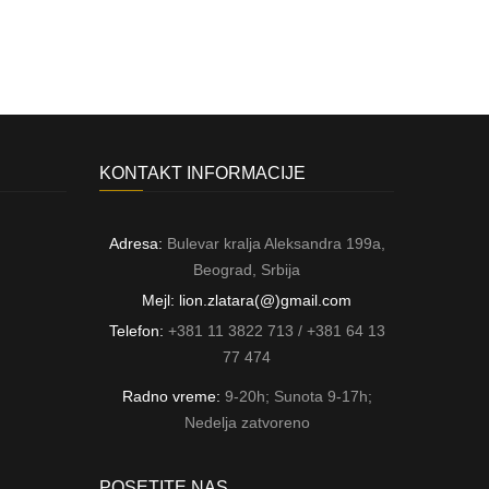
KONTAKT INFORMACIJE
Adresa:
Bulevar kralja Aleksandra 199a,
Beograd, Srbija
Mejl: lion.zlatara(@)gmail.com
Telefon:
+381 11 3822 713 / +381 64 13
77 474
Radno vreme:
9-20h; Sunota 9-17h;
Nedelja zatvoreno
POSETITE NAS