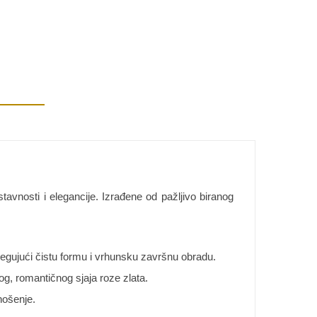
tavnosti i elegancije. Izrađene od pažljivo biranog
negujući čistu formu i vrhunsku završnu obradu.
nog, romantičnog sjaja roze zlata.
nošenje.