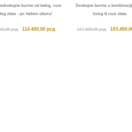
jednobojne burme od belog, roze
Dvobojne burme u kombinaciji
žutog zlata - po Vašem izboru!
žutog ili roze zlata.
Originalna
Trenutna
Originalna
114.400,00
рсд
103.400,
50,00
рсд
127.600,00
рсд
cena
cena
cena
je
je:
je
bila:
114.400,00 рсд.
bila:
138.050,00 рсд.
127.600,0