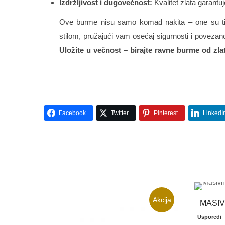
Izdržljivost i dugovečnost:
Kvalitet zlata garantuj
Ove burme nisu samo komad nakita – one su tihi
stilom, pružajući vam osećaj sigurnosti i povezanos
Uložite u večnost – birajte ravne burme od zlat
Facebook
Twitter
Pinterest
LinkedI
Akcija
MASI
Usporedi