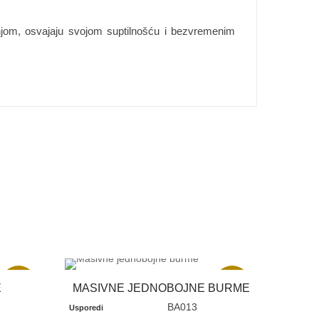
njom, osvajaju svojom suptilnošću i bezvremenim
Akcija
Akcija
E
MASIVNE JEDNOBOJNE BURME
BA013
Usporedi