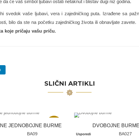
e da će vaš simbol ljubavi ostati netaknut i blistav dugi niz godina.
 svedok vaše ljubavi, vera i zajedničkog puta. Izrađene sa paž
ti, bilo da ste na početku zajedničkog života ili obnavljate zavete.
a koje pričaju vašu priču.
n
SLIČNI ARTIKLI
Akcija
VNE JEDNOBOJNE BURME
DVOBOJNE BURM
BA09
BA027
Usporedi