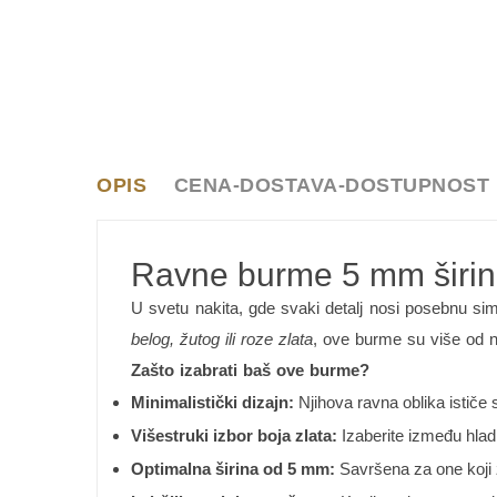
OPIS
CENA-DOSTAVA-DOSTUPNOST
Ravne burme 5 mm širine 
U svetu nakita, gde svaki detalj nosi posebnu si
belog, žutog ili roze zlata
, ove burme su više od n
Zašto izabrati baš ove burme?
Minimalistički dizajn:
Njihova ravna oblika ističe
Višestruki izbor boja zlata:
Izaberite između hladne
Optimalna širina od 5 mm:
Savršena za one koji ž