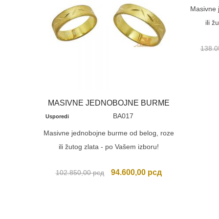
Masivne 
ili 
138.0
MASIVNE JEDNOBOJNE BURME
BA017
Usporedi
Masivne jednobojne burme od belog, roze
ili žutog zlata - po Vašem izboru!
Originalna
Trenutna
94.600,00
рсд
102.850,00
рсд
cena
cena
je
je:
bila:
94.600,00 рсд.
102.850,00 рсд.