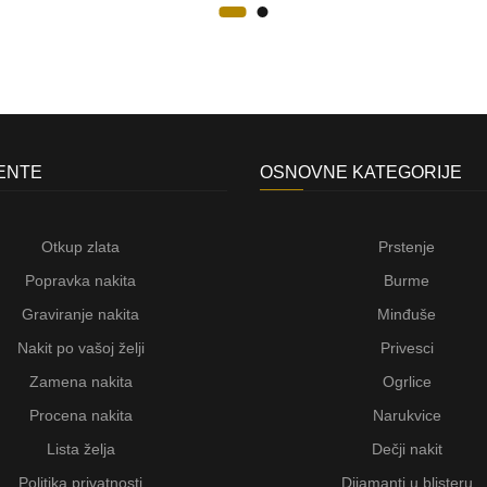
JENTE
OSNOVNE KATEGORIJE
Otkup zlata
Prstenje
Popravka nakita
Burme
Graviranje nakita
Minđuše
Nakit po vašoj želji
Privesci
Zamena nakita
Ogrlice
Procena nakita
Narukvice
Lista želja
Dečji nakit
Politika privatnosti
Dijamanti u blisteru