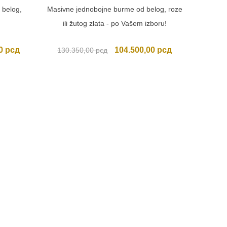
 belog,
Masivne jednobojne burme od belog, roze
ili žutog zlata - po Vašem izboru!
Trenutna
Originalna
Trenutna
00
рсд
104.500,00
рсд
130.350,00
рсд
cena
cena
cena
je:
je
je:
103.400,00 рсд.
bila:
104.500,00 рсд
0 рсд.
130.350,00 рсд.
Usporedi
Jednoboj
99.