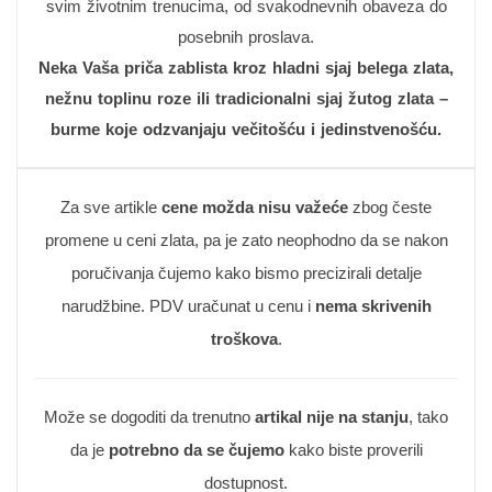
svim životnim trenucima, od svakodnevnih obaveza do
posebnih proslava.
Neka Vaša priča zablista kroz hladni sjaj belega zlata,
nežnu toplinu roze ili tradicionalni sjaj žutog zlata –
burme koje odzvanjaju večitošću i jedinstvenošću.
Za sve artikle
cene možda nisu važeće
zbog česte
promene u ceni zlata, pa je zato neophodno da se nakon
poručivanja čujemo kako bismo precizirali detalje
narudžbine. PDV uračunat u cenu i
nema skrivenih
troškova
.
Može se dogoditi da trenutno
artikal nije na stanju
, tako
da je
potrebno da se čujemo
kako biste proverili
dostupnost.