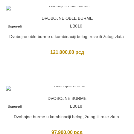
DVOBOJNE OBLE BURME
LB010
Usporedi
Dvobojne oble burme u kombinaciji belog, roze ili žutog zlata.
121.000,00
рсд
DVOBOJNE BURME
LB018
Usporedi
Dvobojne burme u kombinaciji belog, žutog ili roze zlata.
97.900,00
рсд