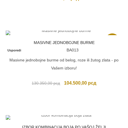
Akcija
MASIVNE JEDNOBOJNE BURME
BA013
Usporedi
Masivne jednobojne burme od belog, roze ili žutog zlata - po
Vašem izboru!
Originalna
Trenutna
104.500,00
рсд
130.350,00
рсд
cena
cena
je
je:
bila:
104.500,00 рсд
130.350,00 рсд.
IZBOR KOMBINACIJA BOJA PO VAŠOJ ŽELJI