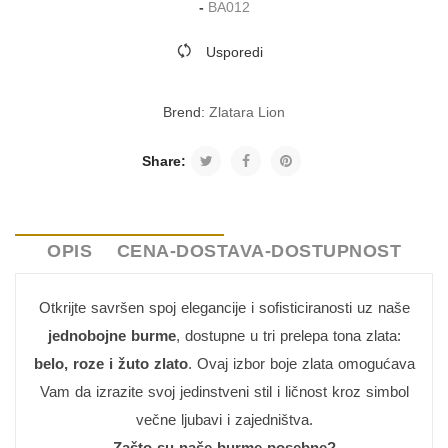
-
BA012
Usporedi
Brend:
Zlatara Lion
Share:
OPIS
CENA-DOSTAVA-DOSTUPNOST
Otkrijte savršen spoj elegancije i sofisticiranosti uz naše
jednobojne burme
, dostupne u tri prelepa tona zlata:
belo, roze i žuto zlato
. Ovaj izbor boje zlata omogućava
Vam da izrazite svoj jedinstveni stil i ličnost kroz simbol
večne ljubavi i zajedništva.
Zašto su naše burme posebne?