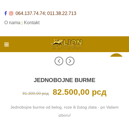
064.137.74.74; 011.38.22.713
O nama
Kontakt
|
Akcija
JEDNOBOJNE BURME
Originalna
82.500,00
рсд
Trenutna
91.300,00
рсд
cena
cena
je
je:
bila:
82.500,00 р
91.300,00 рсд.
Jednobojne burme od belog, roze ili žutog zlata - po Vašem
izboru!