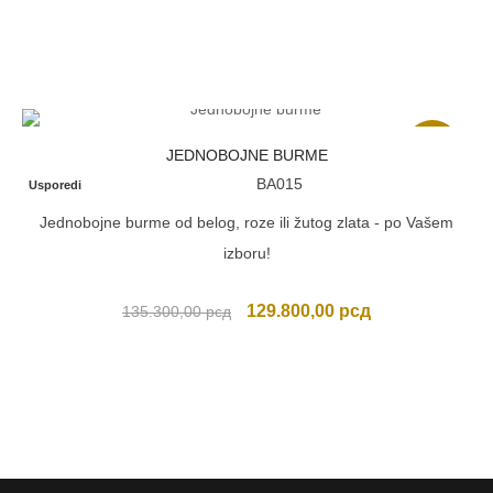
Akcija
JEDNOBOJNE BURME
BA015
Usporedi
Jednobojne burme od belog, roze ili žutog zlata - po Vašem
izboru!
Originalna
Trenutna
129.800,00
рсд
135.300,00
рсд
cena
cena
je
je:
bila:
129.800,00 рсд
135.300,00 рсд.