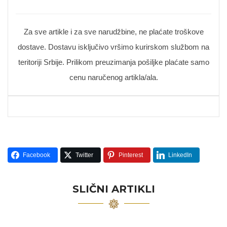
Za sve artikle i za sve narudžbine, ne plaćate troškove
dostave. Dostavu isključivo vršimo kurirskom službom na
teritoriji Srbije. Prilikom preuzimanja pošiljke plaćate samo
cenu naručenog artikla/ala.
Facebook
Twitter
Pinterest
LinkedIn
SLIČNI ARTIKLI