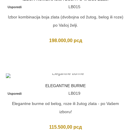
LB015
Usporedi
Izbor kombinacija boja zlata (dvobojna od žutog, belog ili roze)
po Vašoj želji.
198.000,00
рсд
ELEGANTNE BURME
LB019
Usporedi
Elegantne burme od belog, roze ili žutog zlata - po Vašem
izboru!
115.500,00
рсд