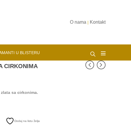
O nama
Kontakt
|
AMANTI U BLISTERU
A CIRKONIMA
 zlata sa cirkonima.
Dodaj na listu želja