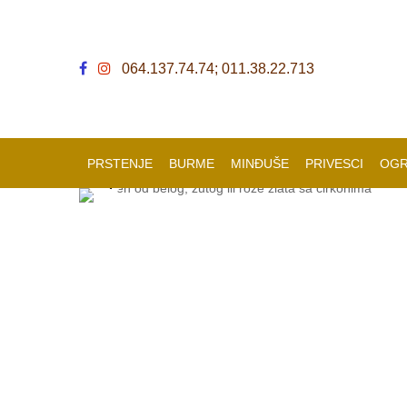
064.137.74.74; 011.38.22.713
PRSTENJE
BURME
MINĐUŠE
PRIVESCI
OGR