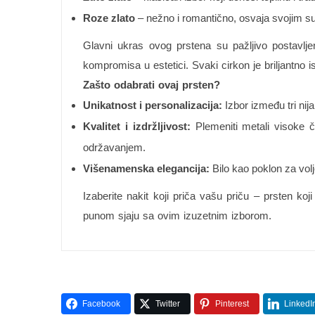
Roze zlato
– nežno i romantično, osvaja svojim sup
Glavni ukras ovog prstena su pažljivo postavlj
kompromisa u estetici. Svaki cirkon je briljantno 
Zašto odabrati ovaj prsten?
Unikatnost i personalizacija:
Izbor između tri nij
Kvalitet i izdržljivost:
Plemeniti metali visoke č
održavanjem.
Višenamenska elegancija:
Bilo kao poklon za volj
Izaberite nakit koji priča vašu priču – prsten ko
punom sjaju sa ovim izuzetnim izborom.
Facebook
Twitter
Pinterest
LinkedI