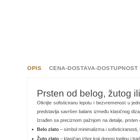
OPIS
CENA-DOSTAVA-DOSTUPNOST
Prsten od belog, žutog il
Otkrijte sofisticiranu lepotu i bezvremenost u je
predstavlja savršen balans između klasičnog diza
Izrađen sa preciznom pažnjom na detalje, prsten od
Belo zlato
– simbol minimalizma i sofisticiranosti,
Žuto zlato
– klasičan izbor koji donosi toplinu i tr