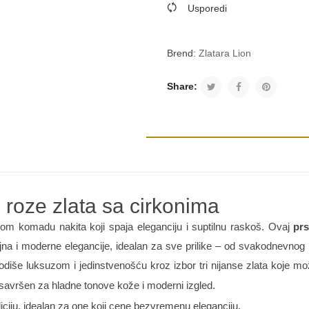
Usporedi
Brend:
Zlatara Lion
Share:
i roze zlata sa cirkonima
dnom komadu nakita koji spaja eleganciju i suptilnu raskoš. Ovaj
prs
jna i moderne elegancije, idealan za sve prilike – od svakodnevnog
iše luksuzom i jedinstvenošću kroz izbor tri nijanse zlata koje može
 savršen za hladne tonove kože i moderni izgled.
adiciju, idealan za one koji cene bezvremenu eleganciju.