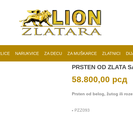
LICE
NARUKVICE
ZA DECU
ZA MUŠKARCE
ZLATNICI
DIJ
PRSTEN OD ZLATA S
58.800,00
рсд
Prsten od belog, žutog ili roze
-
PZZ093