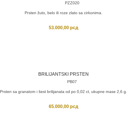
PZZ020
Prsten žuto, belo ili roze zlato sa cirkonima.
53.000,00
рсд
BRILIJANTSKI PRSTEN
PB07
Prsten sa granatom i šest brilijanata od po 0,02 ct, ukupne mase 2,6 g.
65.000,00
рсд