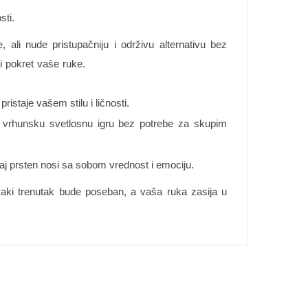
sti.
ali nude pristupačniju i održivu alternativu bez
i pokret vaše ruke.
staje vašem stilu i ličnosti.
ju vrhunsku svetlosnu igru bez potrebe za skupim
vaj prsten nosi sa sobom vrednost i emociju.
 svaki trenutak bude poseban, a vaša ruka zasija u