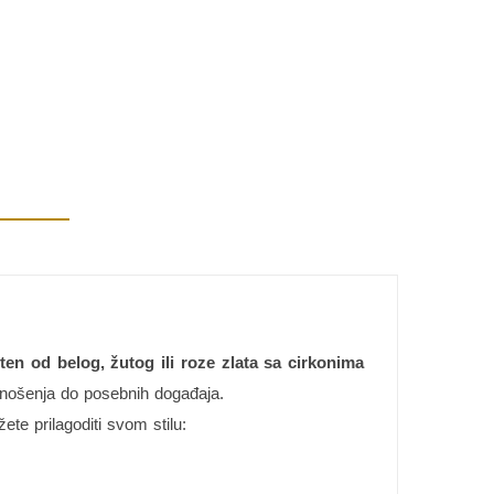
ten od belog, žutog ili roze zlata sa cirkonima
 nošenja do posebnih događaja.
te prilagoditi svom stilu: