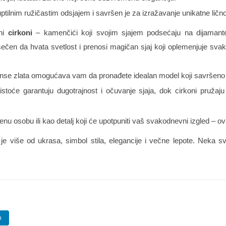
tilnim ružičastim odsjajem i savršen je za izražavanje unikatne lično
eni
cirkoni
– kamenčići koji svojim sjajem podsećaju na dijamante, 
isečen da hvata svetlost i prenosi magičan sjaj koji oplemenjuje svak
anse zlata omogućava vam da pronađete idealan model koji savršeno pri
istoće garantuju dugotrajnost i očuvanje sjaja, dok cirkoni pruža
enu osobu ili kao detalj koji će upotpuniti vaš svakodnevni izgled – o
ji je više od ukrasa, simbol stila, elegancije i večne lepote. Neka
n