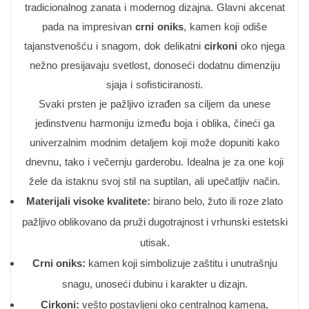
tradicionalnog zanata i modernog dizajna. Glavni akcenat
pada na impresivan
crni oniks
, kamen koji odiše
tajanstvenošću i snagom, dok delikatni
cirkoni
oko njega
nežno presijavaju svetlost, donoseći dodatnu dimenziju
sjaja i sofisticiranosti.
Svaki prsten je pažljivo izrađen sa ciljem da unese
jedinstvenu harmoniju između boja i oblika, čineći ga
univerzalnim modnim detaljem koji može dopuniti kako
dnevnu, tako i večernju garderobu. Idealna je za one koji
žele da istaknu svoj stil na suptilan, ali upečatljiv način.
Materijali visoke kvalitete:
birano belo, žuto ili roze zlato
pažljivo oblikovano da pruži dugotrajnost i vrhunski estetski
utisak.
Crni oniks:
kamen koji simbolizuje zaštitu i unutrašnju
snagu, unoseći dubinu i karakter u dizajn.
Cirkoni:
vešto postavljeni oko centralnog kamena,