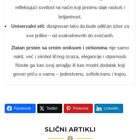
reflektujući svetlost na način koji prstenu daje raskoš i
briljantnost.
Univerzalni stil:
dizajnovan tako da bude odličan izbor za
sve prilike – od svakodnevnih do svečanih.
Zlatan prsten sa crnim oniksom i cirkonima
nije samo
nakit, već i simbol ličnog izraza, elegancije i otpornosti.
Nosite ga kao svoj amajliju ili kao modni dodatak koji
govori priču o vama – jedinstvenu, sofisticiranu i trajnu.
Facebook
Twitter
Pinterest
LinkedIn
SLIČNI ARTIKLI