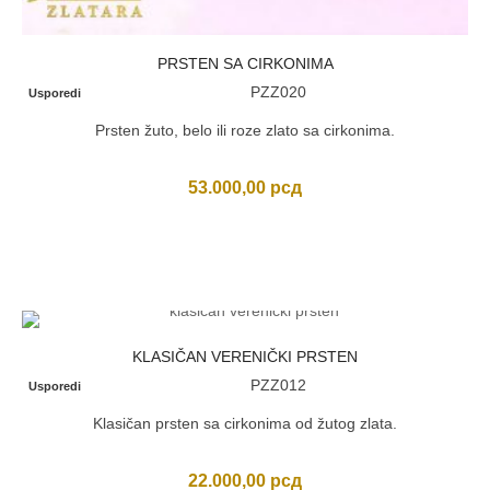
PRSTEN SA CIRKONIMA
PZZ020
Usporedi
Prsten žuto, belo ili roze zlato sa cirkonima.
53.000,00
рсд
KLASIČAN VERENIČKI PRSTEN
PZZ012
Usporedi
Klasičan prsten sa cirkonima od žutog zlata.
22.000,00
рсд