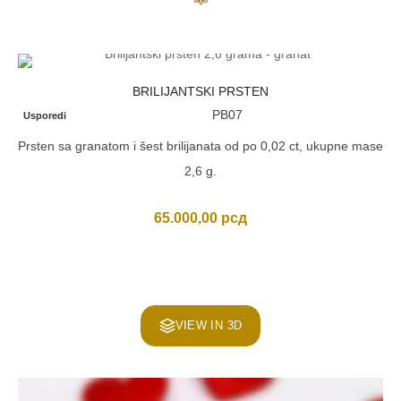
BRILIJANTSKI PRSTEN
PB07
Usporedi
Prsten sa granatom i šest brilijanata od po 0,02 ct, ukupne mase
2,6 g.
65.000,00
рсд
VIEW IN 3D