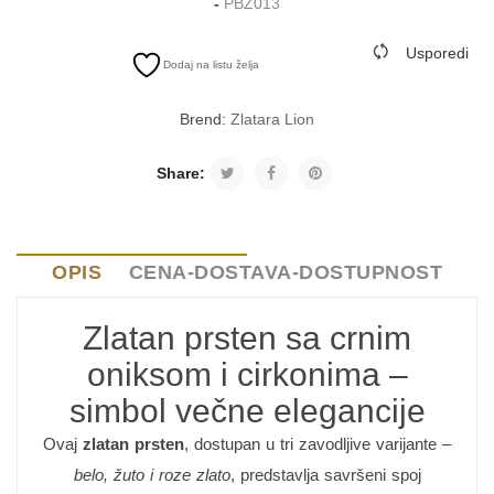
-
PBZ013
Usporedi
Dodaj na listu želja
Brend:
Zlatara Lion
Share:
OPIS
CENA-DOSTAVA-DOSTUPNOST
Zlatan prsten sa crnim
oniksom i cirkonima –
simbol večne elegancije
Ovaj
zlatan prsten
, dostupan u tri zavodljive varijante –
belo, žuto i roze zlato
, predstavlja savršeni spoj