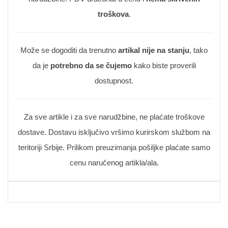
troškova
.
Može se dogoditi da trenutno
artikal nije na stanju
, tako
da je
potrebno da se čujemo
kako biste proverili
dostupnost.
Za sve artikle i za sve narudžbine, ne plaćate troškove
dostave. Dostavu isključivo vršimo kurirskom službom na
teritoriji Srbije. Prilikom preuzimanja pošiljke plaćate samo
cenu naručenog artikla/ala.