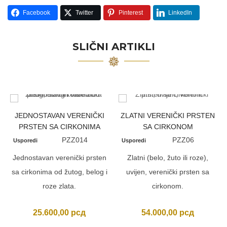
Facebook
Twitter
Pinterest
LinkedIn
SLIČNI ARTIKLI
JEDNOSTAVAN VERENIČKI
ZLATNI VERENIČKI PRSTEN
PRSTEN SA CIRKONIMA
SA CIRKONOM
PZZ014
PZZ06
Usporedi
Usporedi
Jednostavan verenički prsten
Zlatni (belo, žuto ili roze),
sa cirkonima od žutog, belog i
uvijen, verenički prsten sa
roze zlata.
cirkonom.
25.600,00
рсд
54.000,00
рсд