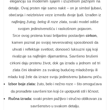
eleganciju sa modernim sjajem i izuzetnom pažnjom na
detalje. Ovaj prsten nije samo nakit – on je simbol ljubavi,
obećanja i neizbrisive veze između dvoje ljudi. Izrađen iz
najfinijeg
žutog, belog ili roze zlata
, svaki model odiše
svojom jedinstvenošću i raskošnom pojavom.
Srce ovog prstena krasi briljantno postavljen
cirkon
,
kamen poznat po svojoj neverovatnoj sposobnosti da
uhvati i reflektuje svetlost, donoseći luksuzni sjaj koji
rivalizuje sa najfinijim dijamantima. Savršeno brušeni
cirkoni daju prstenu život, dok ga izrada u jednom od tri
zlata čini idealnim za svakog budućeg mladoženju ili
mladu koji žele da izraze svoju jedinstvenu ljubavnu priču.
Izbor boje zlata:
žuto, belo i nežno roze – što omogućava
da pronađete savršeni ton koji će upotpuniti stil i ličnost.
Ručna izrada:
svaki prsten pažljivo i stručno oblikovan za
savršenstvo u svakom detalju.