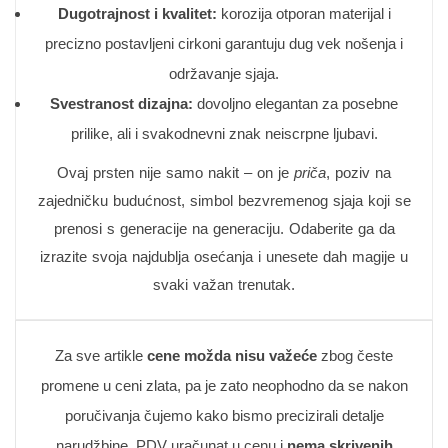
Dugotrajnost i kvalitet:
korozija otporan materijal i
precizno postavljeni cirkoni garantuju dug vek nošenja i
održavanje sjaja.
Svestranost dizajna:
dovoljno elegantan za posebne
prilike, ali i svakodnevni znak neiscrpne ljubavi.
Ovaj prsten nije samo nakit – on je
priča
, poziv na
zajedničku budućnost, simbol bezvremenog sjaja koji se
prenosi s generacije na generaciju. Odaberite ga da
izrazite svoja najdublja osećanja i unesete dah magije u
svaki važan trenutak.
Za sve artikle
cene možda nisu važeće
zbog česte
promene u ceni zlata, pa je zato neophodno da se nakon
poručivanja čujemo kako bismo precizirali detalje
narudžbine. PDV uračunat u cenu i
nema skrivenih