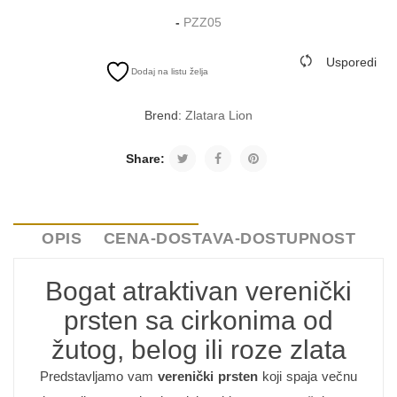
-
PZZ05
Usporedi
Dodaj na listu želja
Brend:
Zlatara Lion
Share:
OPIS
CENA-DOSTAVA-DOSTUPNOST
Bogat atraktivan verenički
prsten sa cirkonima od
žutog, belog ili roze zlata
Predstavljamo vam
verenički prsten
koji spaja večnu