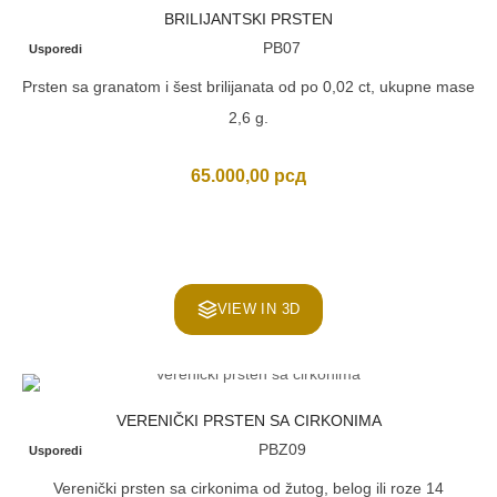
BRILIJANTSKI PRSTEN
PB07
Usporedi
Prsten sa granatom i šest brilijanata od po 0,02 ct, ukupne mase
2,6 g.
65.000,00
рсд
VIEW IN 3D
VERENIČKI PRSTEN SA CIRKONIMA
PBZ09
Usporedi
Verenički prsten sa cirkonima od žutog, belog ili roze 14