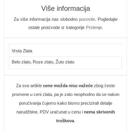
Više informacija
Za više informacija nas slobodno
pozovite
. Pogledajte
ostale proizvode iz kategorije
Prstenje
.
Vrsta Zlata
Belo zlato, Roze zlato, Žuto zlato
Za sve artikle
cene možda nisu važeće
zbog česte
promene u ceni zlata, pa je zato neophodno da se nakon
poručivanja čujemo kako bismo precizirali detalje
narudžbine. PDV uračunat u cenu i
nema skrivenih
troškova
.