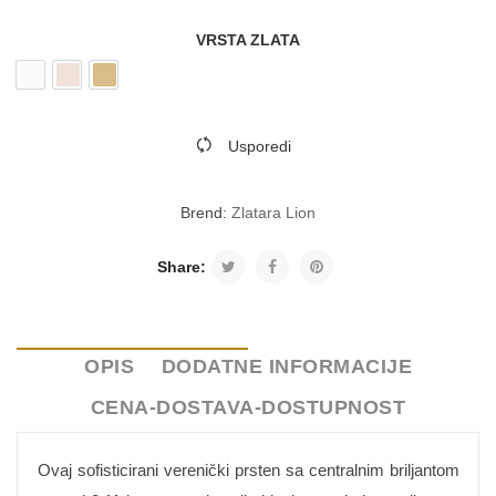
VRSTA ZLATA
Belo zlato
Roze zlato
Žuto zlato
Usporedi
Brend:
Zlatara Lion
Share:
OPIS
DODATNE INFORMACIJE
CENA-DOSTAVA-DOSTUPNOST
Ovaj sofisticirani verenički prsten sa centralnim briljantom