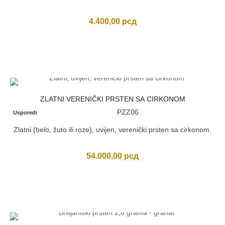
4.400,00
рсд
ZLATNI VERENIČKI PRSTEN SA CIRKONOM
PZZ06
Usporedi
Zlatni (belo, žuto ili roze), uvijen, verenički prsten sa cirkonom.
54.000,00
рсд