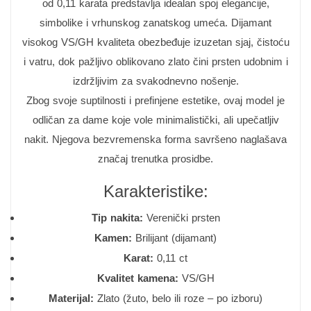
od 0,11 karata predstavlja idealan spoj elegancije,
simbolike i vrhunskog zanatskog umeća. Dijamant
visokog VS/GH kvaliteta obezbeđuje izuzetan sjaj, čistoću
i vatru, dok pažljivo oblikovano zlato čini prsten udobnim i
izdržljivim za svakodnevno nošenje.
Zbog svoje suptilnosti i prefinjene estetike, ovaj model je
odličan za dame koje vole minimalistički, ali upečatljiv
nakit. Njegova bezvremenska forma savršeno naglašava
značaj trenutka prosidbe.
Karakteristike:
Tip nakita:
Verenički prsten
Kamen:
Brilijant (dijamant)
Karat:
0,11 ct
Kvalitet kamena:
VS/GH
Materijal:
Zlato (žuto, belo ili roze – po izboru)