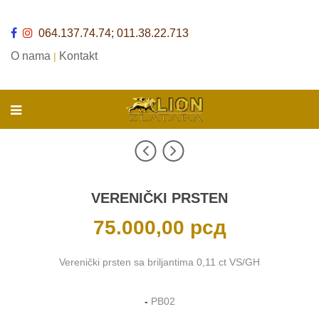
064.137.74.74; 011.38.22.713
O nama
Kontakt
|
VERENIČKI PRSTEN
75.000,00
рсд
Verenički prsten sa briljantima 0,11 ct VS/GH
-
PB02