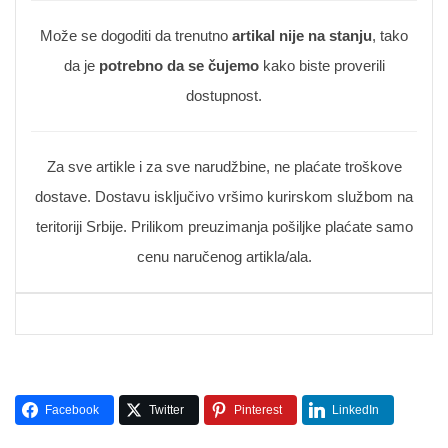
Može se dogoditi da trenutno
artikal nije na stanju
, tako
da je
potrebno da se čujemo
kako biste proverili
dostupnost.
Za sve artikle i za sve narudžbine, ne plaćate troškove
dostave. Dostavu isključivo vršimo kurirskom službom na
teritoriji Srbije. Prilikom preuzimanja pošiljke plaćate samo
cenu naručenog artikla/ala.
Facebook
Twitter
Pinterest
LinkedIn