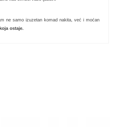
.
i vam ne samo izuzetan komad nakita, već i moćan
oja ostaje.