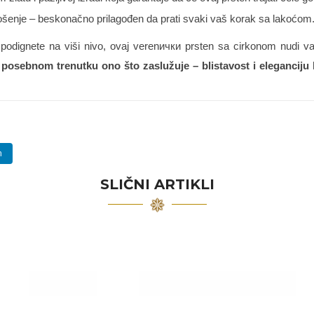
enje – beskonačno prilagođen da prati svaki vaš korak sa lakoćom
dnos podignete na viši nivo, ovaj verenички prsten sa cirkonom nud
posebnom trenutku ono što zaslužuje – blistavost i eleganciju k
n
SLIČNI ARTIKLI