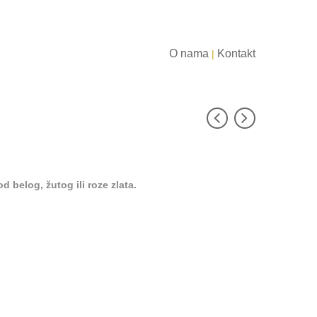
O nama
Kontakt
|
d belog, žutog ili roze zlata.