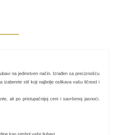
ljubavi na jedinstven način. Izrađen sa preciznošću
zaberete stil koji najbolje oslikava vašu ličnost i
e, ali po pristupačnijoj ceni i savršenoj jasnoći.
godine kao simbol vaše ljubavi.