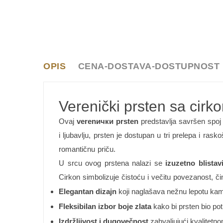
OPIS
CENA-DOSTAVA-DOSTUPNOST
Verenički prsten sa cirko
Ovaj
verenички prsten
predstavlja savršen spoj 
i ljubavlju, prsten je dostupan u tri prelepa i rask
romantičnu priču.
U srcu ovog prstena nalazi se
izuzetno blistav
Cirkon simbolizuje čistoću i večitu povezanost, č
Elegantan dizajn
koji naglašava nežnu lepotu kamen
Fleksibilan izbor boje zlata
kako bi prsten bio pot
Izdržljivost i dugovečnost
zahvaljujući kvalitetnom