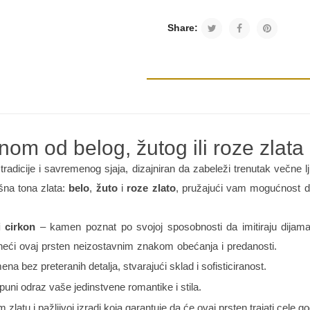
Share:
nom od belog, žutog ili roze zlata
tradicije i savremenog sjaja, dizajniran da zabeleži trenutak večne 
ošna tona zlata:
belo
,
žuto
i
roze zlato
, pružajući vam mogućnost da i
i cirkon
– kamen poznat po svojoj sposobnosti da imitiraju dijamant
ineći ovaj prsten neizostavnim znakom obećanja i predanosti.
a bez preteranih detalja, stvarajući sklad i sofisticiranost.
puni odraz vaše jedinstvene romantike i stila.
 zlatu i pažljivoj izradi koja garantuje da će ovaj prsten trajati cele 