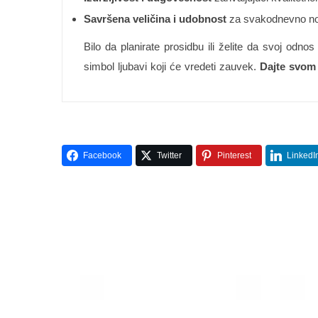
Savršena veličina i udobnost
za svakodnevno noš
Bilo da planirate prosidbu ili želite da svoj o
simbol ljubavi koji će vredeti zauvek.
Dajte svom 
Facebook
Twitter
Pinterest
LinkedI