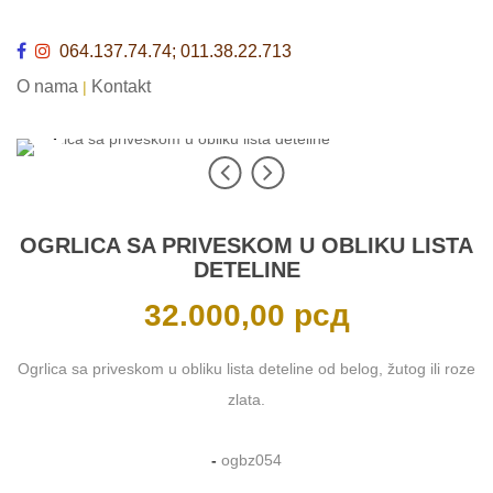
064.137.74.74; 011.38.22.713
O nama
Kontakt
|
OGRLICA SA PRIVESKOM U OBLIKU LISTA
DETELINE
32.000,00
рсд
Ogrlica sa priveskom u obliku lista deteline od belog, žutog ili roze
zlata.
-
ogbz054