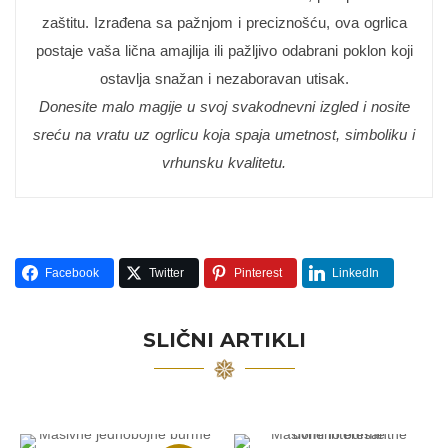
zaštitu. Izrađena sa pažnjom i preciznošću, ova ogrlica
postaje vaša lična amajlija ili pažljivo odabrani poklon koji
ostavlja snažan i nezaboravan utisak.
Donesite malo magije u svoj svakodnevni izgled i nosite
sreću na vratu uz ogrlicu koja spaja umetnost, simboliku i
vrhunsku kvalitetu.
Facebook
Twitter
Pinterest
LinkedIn
SLIČNI ARTIKLI