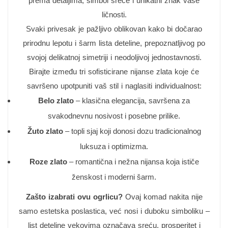
prema detaljima, simbol sreće i unikatni znak vaše
ličnosti.
Svaki privesak je pažljivo oblikovan kako bi dočarao
prirodnu lepotu i šarm lista deteline, prepoznatljivog po
svojoj delikatnoj simetriji i neodoljivoj jednostavnosti.
Birajte između tri sofisticirane nijanse zlata koje će
savršeno upotpuniti vaš stil i naglasiti individualnost:
Belo zlato
– klasična elegancija, savršena za
svakodnevnu nosivost i posebne prilike.
Žuto zlato
– topli sjaj koji donosi dozu tradicionalnog
luksuza i optimizma.
Roze zlato
– romantična i nežna nijansa koja ističe
ženskost i moderni šarm.
Zašto izabrati ovu ogrlicu?
Ovaj komad nakita nije
samo estetska poslastica, već nosi i duboku simboliku –
list deteline vekovima označava sreću, prosperitet i