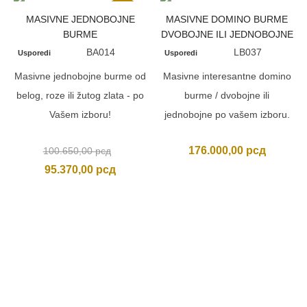
Akcija
MASIVNE JEDNOBOJNE
MASIVNE DOMINO BURME
BURME
DVOBOJNE ILI JEDNOBOJNE
BA014
LB037
Usporedi
Usporedi
Masivne jednobojne burme od
Masivne interesantne domino
belog, roze ili žutog zlata - po
burme / dvobojne ili
Vašem izboru!
jednobojne po vašem izboru.
Originalna
176.000,00
рсд
100.650,00
рсд
cena
Trenutna
95.370,00
рсд
je
cena
bila:
je:
100.650,00 рсд.
95.370,00 рсд.