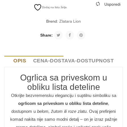
Usporedi
Dodaj na listu želja
Brend:
Zlatara Lion
Share:
OPIS
CENA-DOSTAVA-DOSTUPNOST
Ogrlica sa priveskom u
obliku lista deteline
Otkrijte bezvremensku eleganciju i suptilnu simboliku sa
ogrlicom sa priveskom u obliku lista deteline
,
dostupnom u
belom, žutom ili roze zlatu
. Ovaj prefinjeni
komad nakita nije samo modni detalj – on je izraz pažnje