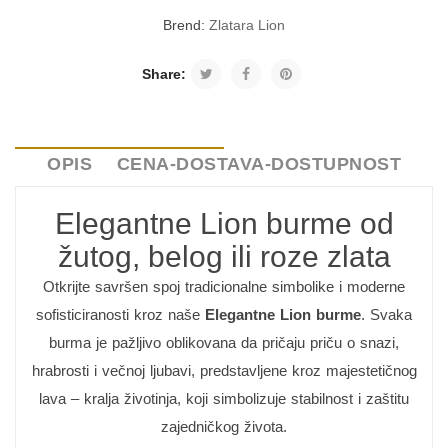
Brend:
Zlatara Lion
Share:
OPIS
CENA-DOSTAVA-DOSTUPNOST
Elegantne Lion burme od
žutog, belog ili roze zlata
Otkrijte savršen spoj tradicionalne simbolike i moderne
sofisticiranosti kroz naše
Elegantne Lion burme
. Svaka
burma je pažljivo oblikovana da pričaju priču o snazi,
hrabrosti i večnoj ljubavi, predstavljene kroz majestetičnog
lava – kralja životinja, koji simbolizuje stabilnost i zaštitu
zajedničkog života.