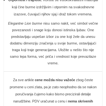
koji čine burme izdržljivim i otpornim na svakodnevne
izazove, čuvajući njihov sjaj i draž tokom vremena.
Elegantne Lion burme
nisu samo nakit, već simbol večne
povezanosti i snage koju donosi istinska ljubav. One
predstavljaju uspešan izbor za one koji žele da unesu
dodatnu dimenziju značenja u svoje burme, ostavljajući
traga koji traje generacijama. Uložite u nešto što nije
samo lepa forma, već priča i vrednost koje prevazilaze
vreme.
Za sve artikle
cene možda nisu važeće
zbog česte
promene u ceni zlata, pa je zato neophodno da se nakon
poručivanja čujemo kako bismo precizirali detalje
narudžbine. PDV uračunat u cenu i
nema skrivenih