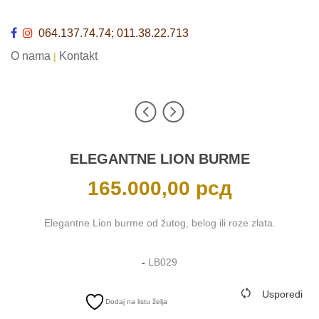
064.137.74.74; 011.38.22.713
O nama
Kontakt
|
ELEGANTNE LION BURME
165.000,00
рсд
Elegantne Lion burme od žutog, belog ili roze zlata.
-
LB029
Usporedi
Dodaj na listu želja