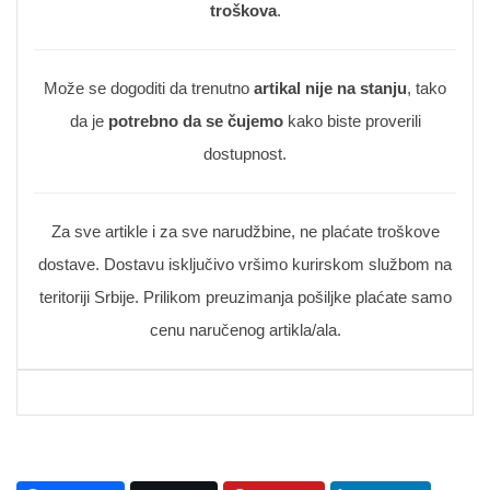
troškova
.
Može se dogoditi da trenutno
artikal nije na stanju
, tako
da je
potrebno da se čujemo
kako biste proverili
dostupnost.
Za sve artikle i za sve narudžbine, ne plaćate troškove
dostave. Dostavu isključivo vršimo kurirskom službom na
teritoriji Srbije. Prilikom preuzimanja pošiljke plaćate samo
cenu naručenog artikla/ala.