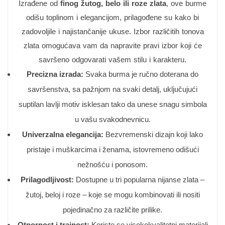
Izrađene od
finog žutog, belo ili roze zlata
, ove burme
odišu toplinom i elegancijom, prilagođene su kako bi
zadovoljile i najistančanije ukuse. Izbor različitih tonova
zlata omogućava vam da napravite pravi izbor koji će
savršeno odgovarati vašem stilu i karakteru.
Precizna izrada:
Svaka burma je ručno doterana do
savršenstva, sa pažnjom na svaki detalj, uključujući
suptilan lavlji motiv isklesan tako da unese snagu simbola
u vašu svakodnevnicu.
Univerzalna elegancija:
Bezvremenski dizajn koji lako
pristaje i muškarcima i ženama, istovremeno odišući
nežnošću i ponosom.
Prilagodljivost:
Dostupne u tri popularna nijanse zlata –
žutoj, beloj i roze – koje se mogu kombinovati ili nositi
pojedinačno za različite prilike.
Otpornost i trajnost:
Koriste se visokokvalitetni materijali