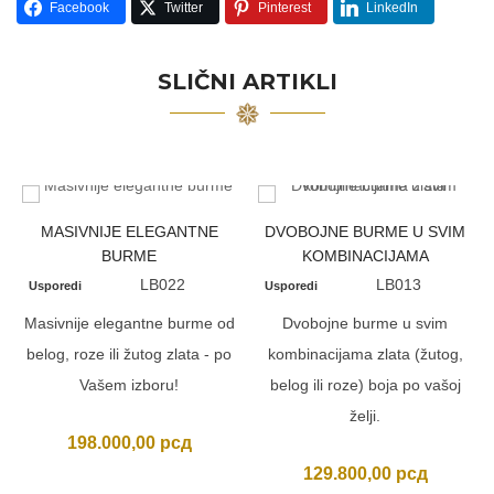
Facebook
Twitter
Pinterest
LinkedIn
SLIČNI ARTIKLI
MASIVNIJE ELEGANTNE
DVOBOJNE BURME U SVIM
BURME
KOMBINACIJAMA
LB022
LB013
Usporedi
Usporedi
Masivnije elegantne burme od
Dvobojne burme u svim
belog, roze ili žutog zlata - po
kombinacijama zlata (žutog,
Vašem izboru!
belog ili roze) boja po vašoj
želji.
198.000,00
рсд
129.800,00
рсд