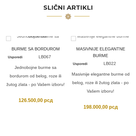
SLIČNI ARTIKLI
BURME SA BORDUROM
MASIVNIJE ELEGANTNE
BURME
LB067
Usporedi
LB022
Usporedi
Jednobojne burme sa
Masivnije elegantne burme od
bordurom od belog, roze ili
belog, roze ili žutog zlata - po
žutog zlata - po Vašem izboru!
Vašem izboru!
126.500,00
рсд
198.000,00
рсд