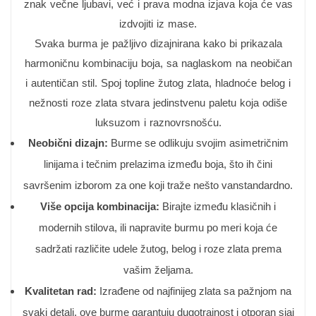
znak večne ljubavi, već i prava modna izjava koja će vas
izdvojiti iz mase.
Svaka burma je pažljivo dizajnirana kako bi prikazala
harmoničnu kombinaciju boja, sa naglaskom na neobičan
i autentičan stil. Spoj topline žutog zlata, hladnoće belog i
nežnosti roze zlata stvara jedinstvenu paletu koja odiše
luksuzom i raznovrsnošću.
Neobični dizajn:
Burme se odlikuju svojim asimetričnim
linijama i tečnim prelazima između boja, što ih čini
savršenim izborom za one koji traže nešto vanstandardno.
Više opcija kombinacija:
Birajte između klasičnih i
modernih stilova, ili napravite burmu po meri koja će
sadržati različite udele žutog, belog i roze zlata prema
vašim željama.
Kvalitetan rad:
Izrađene od najfinijeg zlata sa pažnjom na
svaki detalj, ove burme garantuju dugotrajnost i otporan sjaj