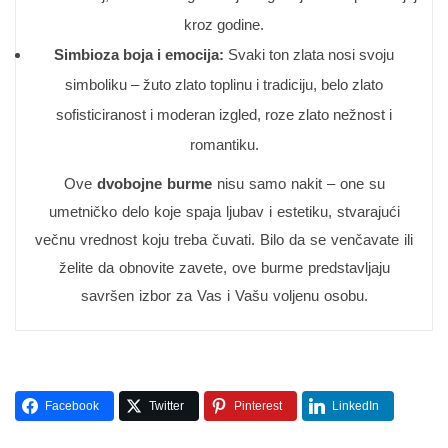
kroz godine.
Simbioza boja i emocija:
Svaki ton zlata nosi svoju
simboliku – žuto zlato toplinu i tradiciju, belo zlato
sofisticiranost i moderan izgled, roze zlato nežnost i
romantiku.
Ove
dvobojne burme
nisu samo nakit – one su
umetničko delo koje spaja ljubav i estetiku, stvarajući
večnu vrednost koju treba čuvati. Bilo da se venčavate ili
želite da obnovite zavete, ove burme predstavljaju
savršen izbor za Vas i Vašu voljenu osobu.
Facebook
Twitter
Pinterest
LinkedIn