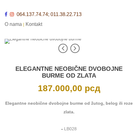
064.137.74.74; 011.38.22.713
O nama
Kontakt
|
ELEGANTNE NEOBIČNE DVOBOJNE
BURME OD ZLATA
187.000,00
рсд
Elegantne neobične dvobojne burme od žutog, belog ili roze
zlata.
-
LB028