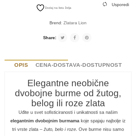
Usporedi
Dodaj na listu želja
Brend:
Zlatara Lion
Share:
OPIS
CENA-DOSTAVA-DOSTUPNOST
Elegantne neobične
dvobojne burme od žutog,
belog ili roze zlata
Uđite u svet sofisticiranosti i unikatnosti sa našim
elegantnim dvobojnim burmama
koje spajaju najbolje iz
tri vrste zlata –
žuto, belo i roze
. Ove burme nisu samo